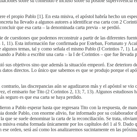
laciones sobre su contenido e incluso sobre su posible supervivencia en
iere el propio Pablo [1]. En esta misiva, el apóstol habría hecho un espe
ncreta ha llevado a algunos autores a identificar esa carta con 2 Corint
oncluir que esa carta – la denominada carta previa - se perdió.
ie de cuestiones que podemos reconstruir a partir de las diferentes fuen
 1, 11). Esta información fue confirmada por Esteban, Fortunato y Acaic
e algunos temas, tal y como señala el mismo Pablo (I Corintios 7, 1). L
ando a Pablo a escribir una carta – la I de Corintios – que fue llevada 
uió sus objetivos sino que además la situación empeoró. Ese deterioro de
datos directos. Lo único que sabemos es que se produjo porque el apóstol
 el contrario, las discrepancias aún se agudizaron más y el apóstol se vi
z, el emisario fue Tito (2 Corintios 2, 13; 7, 13). Algunos estudiosos ha
s seguro es que esa carta se haya perdido.
ieron a Pablo esperar hasta que regresara Tito con la respuesta, de man
onia donde Pablo, con enorme alivio, fue informado por su colaborador 
la que se suele denominar la carta de la reconciliación. Se trata, obvia
ma misiva estaba formada únicamente por los capítulos del 1 al 9. Dado q
n ese orden, será así como los analizaremos sucintamente en las próxim