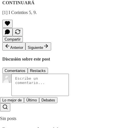
CONTINUARÁ
[1] I Corintios 5, 9.
Compartir
Anterior
Siguiente
Discusión sobre este post
Comentarios
Restacks
Lo mejor de
Último
Debates
Sin posts