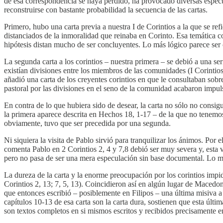
de esa correspondencia se haya perdido, ha provocado diversas especu
reconstruirse con bastante probabilidad la secuencia de las cartas.
Primero, hubo una carta previa a nuestra I de Corintios a la que se ref
distanciados de la inmoralidad que reinaba en Corinto. Esa temática co
hipótesis distan mucho de ser concluyentes. Lo más lógico parece ser c
La segunda carta a los corintios – nuestra primera – se debió a una ser
existían divisiones entre los miembros de las comunidades (I Corintios
añadió una carta de los creyentes corintios en que le consultaban sobr
pastoral por las divisiones en el seno de la comunidad acabaron impuls
En contra de lo que hubiera sido de desear, la carta no sólo no consig
la primera aparece descrita en Hechos 18, 1-17 – de la que no tenemos 
obviamente, tuvo que ser precedida por una segunda.
Ni siquiera la visita de Pablo sirvió para tranquilizar los ánimos. Por
comenta Pablo en 2 Corintios 2, 4 y 7,8 debió ser muy severa y, esta ve
pero no pasa de ser una mera especulación sin base documental. Lo má
La dureza de la carta y la enorme preocupación por los corintios impid
Corintios 2, 13; 7, 5, 13). Coincidieron así en algún lugar de Maced
que entonces escribió – posiblemente en Filipos – una última misiva a 
capítulos 10-13 de esa carta son la carta dura, sostienen que esta últi
son textos completos en si mismos escritos y recibidos precisamente e