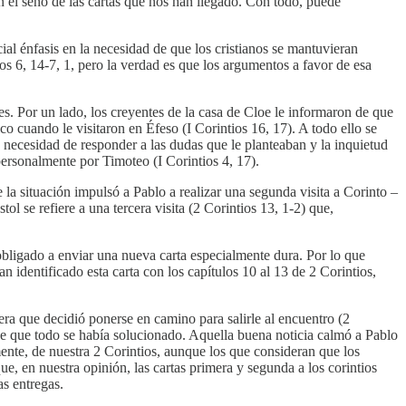
 el seno de las cartas que nos han llegado. Con todo, puede
cial énfasis en la necesidad de que los cristianos se mantuvieran
ios 6, 14-7, 1, pero la verdad es que los argumentos a favor de esa
tes. Por un lado, los creyentes de la casa de Cloe le informaron de que
o cuando le visitaron en Éfeso (I Corintios 16, 17). A todo ello se
a necesidad de responder a las dudas que le planteaban y la inquietud
personalmente por Timoteo (I Corintios 4, 17).
 la situación impulsó a Pablo a realizar una segunda visita a Corinto –
 se refiere a una tercera visita (2 Corintios 13, 1-2) que,
o obligado a enviar una nueva carta especialmente dura. Por lo que
n identificado esta carta con los capítulos 10 al 13 de 2 Corintios,
era que decidió ponerse en camino para salirle al encuentro (2
de que todo se había solucionado. Aquella buena noticia calmó a Pablo
mente, de nuestra 2 Corintios, aunque los que consideran que los
ue, en nuestra opinión, las cartas primera y segunda a los corintios
as entregas.