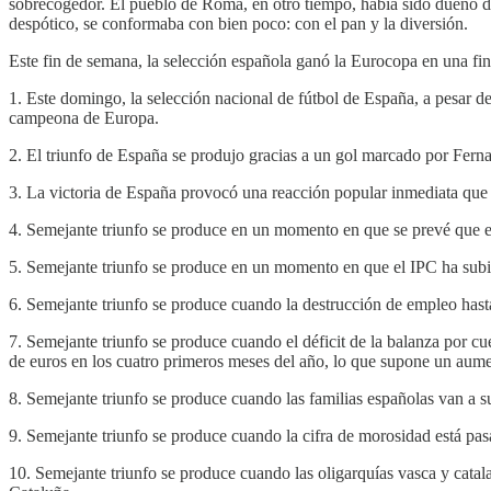
sobrecogedor. El pueblo de Roma, en otro tiempo, había sido dueño de 
despótico, se conformaba con bien poco: con el pan y la diversión.
Este fin de semana, la selección española ganó la Eurocopa en una fin
1. Este domingo, la selección nacional de fútbol de España, a pesar de 
campeona de Europa.
2. El triunfo de España se produjo gracias a un gol marcado por Ferna
3. La victoria de España provocó una reacción popular inmediata que 
4. Semejante triunfo se produce en un momento en que se prevé que e
5. Semejante triunfo se produce en un momento en que el IPC ha su
6. Semejante triunfo se produce cuando la destrucción de empleo has
7. Semejante triunfo se produce cuando el déficit de la balanza por cue
de euros en los cuatro primeros meses del año, lo que supone un aum
8. Semejante triunfo se produce cuando las familias españolas van a s
9. Semejante triunfo se produce cuando la cifra de morosidad está pa
10. Semejante triunfo se produce cuando las oligarquías vasca y cata