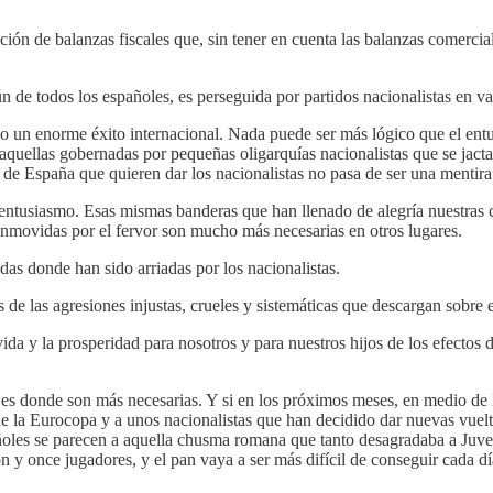
ión de balanzas fiscales que, sin tener en cuenta las balanzas comercial
 de todos los españoles, es perseguida por partidos nacionalistas en va
o un enorme éxito internacional. Nada puede ser más lógico que el ent
r aquellas gobernadas por pequeñas oligarquías nacionalistas que se jact
de España que quieren dar los nacionalistas no pasa de ser una mentira 
ntusiasmo. Esas mismas banderas que han llenado de alegría nuestras ca
nmovidas por el fervor son mucho más necesarias en otros lugares.
as donde han sido arriadas por los nacionalistas.
 de las agresiones injustas, crueles y sistemáticas que descargan sobre el
a vida y la prosperidad para nosotros y para nuestros hijos de los efectos
s donde son más necesarias. Y si en los próximos meses, en medio de l
e la Eurocopa y a unos nacionalistas que han decidido dar nuevas vuel
añoles se parecen a aquella chusma romana que tanto desagradaba a Juve
n y once jugadores, y el pan vaya a ser más difícil de conseguir cada d