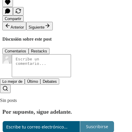
Compartir
Anterior
Siguiente
Discusión sobre este post
Comentarios
Restacks
Lo mejor de
Último
Debates
Sin posts
Por supuesto, sigue adelante.
Suscribirse