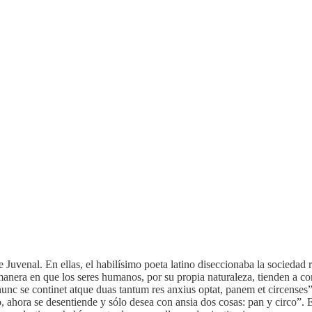
de Juvenal. En ellas, el habilísimo poeta latino diseccionaba la socie
nera en que los seres humanos, por su propia naturaleza, tienden a conf
nc se continet atque duas tantum res anxius optat, panem et circenses” 
do, ahora se desentiende y sólo desea con ansia dos cosas: pan y circo”.