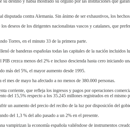
su destino y había mostrado su orgullo por las instituciones que garant
al disputada contra Alemania. Sin ánimo de ser exhaustivos, los hechos 
los deseos de los dirigentes nacionalistas vascos y catalanes, que prefer
ndo Torres, en el minuto 33 de la primera parte.
llenó de banderas españolas todas las capitales de la nación incluidos
l PIB crezca menos del 2% e incluso descienda hasta cero iniciando un
bido más del 5%, el mayor aumento desde 1995.
ta el mes de mayo ha afectado a no menos de 380.000 personas.
nta corriente, que refleja los ingresos y pagos por operaciones comercia
ento del 15,5% respecto a los 35.245 millones registrados en el mismo
ufrir un aumento del precio del recibo de la luz por disposición del go
sando del 1,3 % del año pasado a un 2% en el presente.
lana vampirizan la economía española valiéndose de instrumentos cread