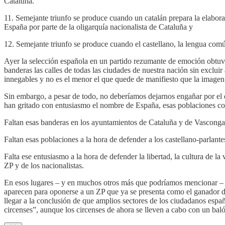
Cataluña.
11. Semejante triunfo se produce cuando un catalán prepara la elaborac
España por parte de la oligarquía nacionalista de Cataluña y
12. Semejante triunfo se produce cuando el castellano, la lengua común
Ayer la selección española en un partido rezumante de emoción obtuv
banderas las calles de todas las ciudades de nuestra nación sin exclui
innegables y no es el menor el que quede de manifiesto que la imagen 
Sin embargo, a pesar de todo, no deberíamos dejarnos engañar por el e
han gritado con entusiasmo el nombre de España, esas poblaciones co
Faltan esas banderas en los ayuntamientos de Cataluña y de Vascongad
Faltan esas poblaciones a la hora de defender a los castellano-parlantes
Falta ese entusiasmo a la hora de defender la libertad, la cultura de l
ZP y de los nacionalistas.
En esos lugares – y en muchos otros más que podríamos mencionar – e
aparecen para oponerse a un ZP que ya se presenta como el ganador d
llegar a la conclusión de que amplios sectores de los ciudadanos esp
circenses”, aunque los circenses de ahora se lleven a cabo con un baló