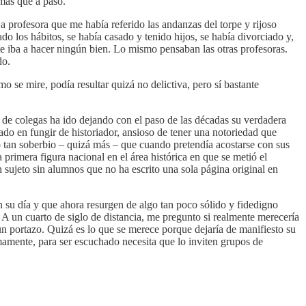
 más que a paso.
La profesora que me había referido las andanzas del torpe y rijoso
o los hábitos, se había casado y tenido hijos, se había divorciado y,
 le iba a hacer ningún bien. Lo mismo pensaban las otras profesoras.
do.
 se mire, podía resultar quizá no delictiva, pero sí bastante
r de colegas ha ido dejando con el paso de las décadas su verdadera
ado en fungir de historiador, ansioso de tener una notoriedad que
 tan soberbio – quizá más – que cuando pretendía acostarse con sus
primera figura nacional en el área histórica en que se metió el
 sujeto sin alumnos que no ha escrito una sola página original en
 su día y que ahora resurgen de algo tan poco sólido y fidedigno
A un cuarto de siglo de distancia, me pregunto si realmente merecería
 un portazo. Quizá es lo que se merece porque dejaría de manifiesto su
mamente, para ser escuchado necesita que lo inviten grupos de