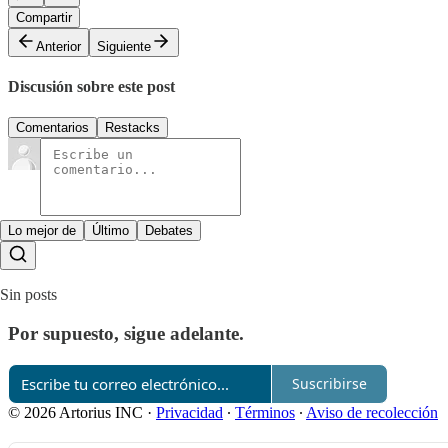
Compartir
Anterior
Siguiente
Discusión sobre este post
Comentarios
Restacks
Lo mejor de
Último
Debates
Sin posts
Por supuesto, sigue adelante.
Suscribirse
© 2026 Artorius INC
·
Privacidad
∙
Términos
∙
Aviso de recolección