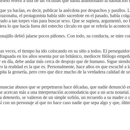
írselo referir a una de las víctimas que había abandonado la habitación
que ya hacían, es decir, publicar la anécdota por despachos y pasillos. 
azonaba, el protagonista había sido sacerdote en el pasado, había colgad
trado a tan torpes vías para buscar sexo. Que se supiera, argumentó, no
ra lo que hacía fuera del estrecho círculo en que se refería lo aconteci
ajillo debió jalarse pocos piñones. Con todo, su conducta, se mire como
s veces, el tiempo ha ido colocando en su sitio a todos. El perseguido
a fraguada en los años sesenta por un británico, mediocre filólogo empeñ
oy en día, debe andar más cerca de despojo que de humano. Sigue siendo
la realidad es la que es. Personalmente, hace años en que escuché a la 
pita la grosería, pero creo que dice mucho de la verdadera calidad de un
denunciar abusos que se perpetraron hace décadas, que nadie denunció en
acercan más a una interpretación acomodaticia que a un acta notarial. 
ara detenerlo, se valieron de un simple sofión, un recuerdo a su madre o
í con un personaje al que no hace caso nadie que sepa algo y que, últi