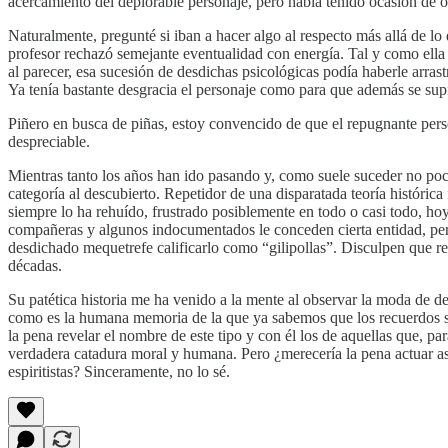
acercamiento del deplorable personaje, pero había tenido ocasión de o
Naturalmente, pregunté si iban a hacer algo al respecto más allá de lo 
profesor rechazó semejante eventualidad con energía. Tal y como ella r
al parecer, esa sucesión de desdichas psicológicas podía haberle arras
Ya tenía bastante desgracia el personaje como para que además se supie
Piñero en busca de piñas, estoy convencido de que el repugnante person
despreciable.
Mientras tanto los años han ido pasando y, como suele suceder no poca
categoría al descubierto. Repetidor de una disparatada teoría históric
siempre lo ha rehuído, frustrado posiblemente en todo o casi todo, h
compañeras y algunos indocumentados le conceden cierta entidad, pero 
desdichado mequetrefe calificarlo como “gilipollas”. Disculpen que re
décadas.
Su patética historia me ha venido a la mente al observar la moda de 
como es la humana memoria de la que ya sabemos que los recuerdos se 
la pena revelar el nombre de este tipo y con él los de aquellas que, p
verdadera catadura moral y humana. Pero ¿merecería la pena actuar as
espiritistas? Sinceramente, no lo sé.