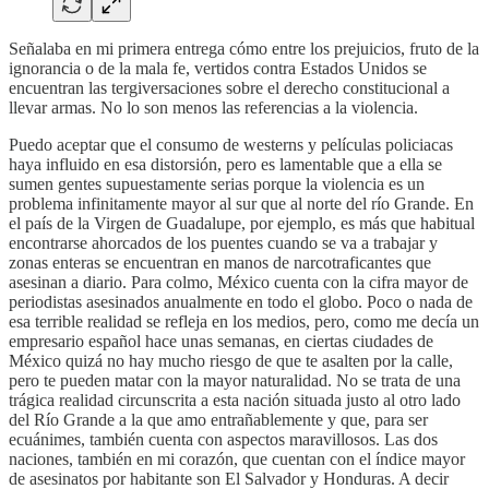
Señalaba en mi primera entrega cómo entre los prejuicios, fruto de la
ignorancia o de la mala fe, vertidos contra Estados Unidos se
encuentran las tergiversaciones sobre el derecho constitucional a
llevar armas. No lo son menos las referencias a la violencia.
Puedo aceptar que el consumo de westerns y películas policiacas
haya influido en esa distorsión, pero es lamentable que a ella se
sumen gentes supuestamente serias porque la violencia es un
problema infinitamente mayor al sur que al norte del río Grande. En
el país de la Virgen de Guadalupe, por ejemplo, es más que habitual
encontrarse ahorcados de los puentes cuando se va a trabajar y
zonas enteras se encuentran en manos de narcotraficantes que
asesinan a diario. Para colmo, México cuenta con la cifra mayor de
periodistas asesinados anualmente en todo el globo. Poco o nada de
esa terrible realidad se refleja en los medios, pero, como me decía un
empresario español hace unas semanas, en ciertas ciudades de
México quizá no hay mucho riesgo de que te asalten por la calle,
pero te pueden matar con la mayor naturalidad. No se trata de una
trágica realidad circunscrita a esta nación situada justo al otro lado
del Río Grande a la que amo entrañablemente y que, para ser
ecuánimes, también cuenta con aspectos maravillosos. Las dos
naciones, también en mi corazón, que cuentan con el índice mayor
de asesinatos por habitante son El Salvador y Honduras. A decir