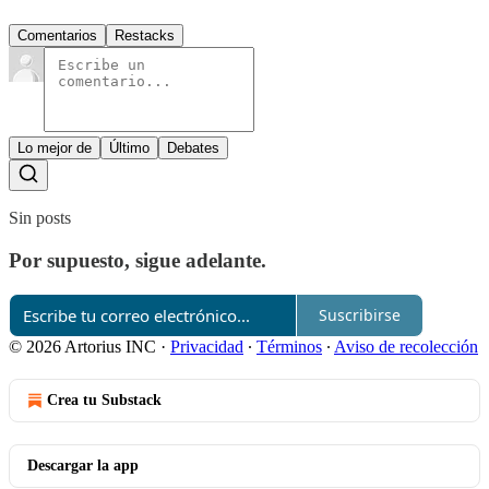
Comentarios
Restacks
Lo mejor de
Último
Debates
Sin posts
Por supuesto, sigue adelante.
Suscribirse
© 2026 Artorius INC
·
Privacidad
∙
Términos
∙
Aviso de recolección
Crea tu Substack
Descargar la app