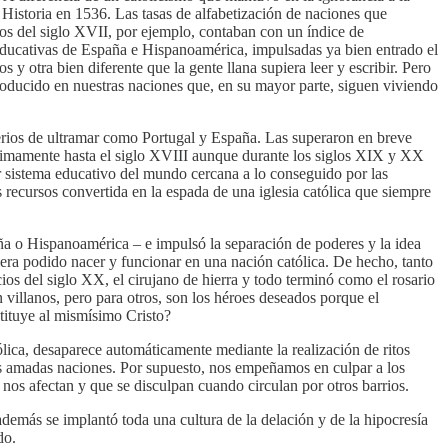
 Historia en 1536. Las tasas de alfabetización de naciones que
os del siglo XVII, por ejemplo, contaban con un índice de
 educativas de España e Hispanoamérica, impulsadas ya bien entrado el
 y otra bien diferente que la gente llana supiera leer y escribir. Pero
roducido en nuestras naciones que, en su mayor parte, siguen viviendo
erios de ultramar como Portugal y España. Las superaron en breve
 mínimamente hasta el siglo XVIII aunque durante los siglos XIX y XX
r sistema educativo del mundo cercana a lo conseguido por las
recursos convertida en la espada de una iglesia católica que siempre
ña o Hispanoamérica – e impulsó la separación de poderes y la idea
iera podido nacer y funcionar en una nación católica. De hecho, tanto
s del siglo XX, el cirujano de hierra y todo terminó como el rosario
 villanos, pero para otros, son los héroes deseados porque el
stituye al mismísimo Cristo?
ólica, desaparece automáticamente mediante la realización de ritos
as amadas naciones. Por supuesto, nos empeñamos en culpar a los
 nos afectan y que se disculpan cuando circulan por otros barrios.
emás se implantó toda una cultura de la delación y de la hipocresía
do.