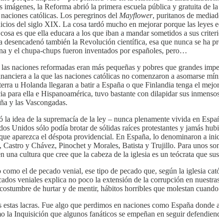
 imágenes, la Reforma abrió la primera escuela pública y gratuita de la
 naciones católicas. Los peregrinos del
Mayflower
, puritanos de mediad
inicios del siglo XIX. La cosa tardó mucho en mejorar porque las leyes
osa es que ella educara a los que iban a mandar sometidos a sus criterios
ma desencadenó también la Revolución científica, esa que nunca se ha p
gona y el chupa-chups fueron inventados por españoles, pero…
e, las naciones reformadas eran más pequeñas y pobres que grandes imp
ura financiera a la que las naciones católicas no comenzaron a asomarse
erra u Holanda llegaran a batir a España o que Finlandia tenga el mejo
a para ella e Hispanoamérica, tuvo bastante con dilapidar sus inmensos 
ña y las Vascongadas.
ó la idea de la supremacía de la ley – nunca plenamente vivida en Espa
ados Unidos sólo podía brotar de sólidas raíces protestantes y jamás hub
e aparezca el déspota providencial. En España, lo denominaron a inicio
 Castro y Chávez, Pinochet y Morales, Batista y Trujillo. Para unos son
 una cultura que cree que la cabeza de la iglesia es un teócrata que su
 como el de pecado venial, ese tipo de pecado que, según la iglesia cat
cados veniales explica no poco la extensión de la corrupción en nuestr
a costumbre de hurtar y de mentir, hábitos horribles que molestan cuando
s estas lacras. Fue algo que perdimos en naciones como España donde ad
o la Inquisición que algunos fanáticos se empeñan en seguir defendien