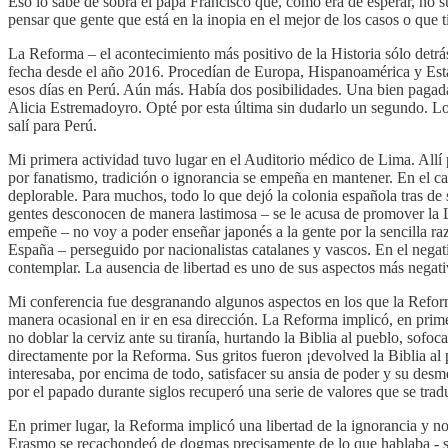
Eso lo sabe de sobra el papa Francisco que, como era de esperar, no sus
pensar que gente que está en la inopia en el mejor de los casos o que
La Reforma – el acontecimiento más positivo de la Historia sólo detrás
fecha desde el año 2016. Procedían de Europa, Hispanoamérica y Estad
esos días en Perú. Aún más. Había dos posibilidades. Una bien pagad
Alicia Estremadoyro. Opté por esta última sin dudarlo un segundo. L
salí para Perú.
Mi primera actividad tuvo lugar en el Auditorio médico de Lima. Allí 
por fanatismo, tradición o ignorancia se empeña en mantener. En el ca
deplorable. Para muchos, todo lo que dejó la colonia española tras de 
gentes desconocen de manera lastimosa – se le acusa de promover la
empeñe – no voy a poder enseñar japonés a la gente por la sencilla ra
España – perseguido por nacionalistas catalanes y vascos. En el negat
contemplar. La ausencia de libertad es uno de sus aspectos más negati
Mi conferencia fue desgranando algunos aspectos en los que la Refor
manera ocasional en ir en esa dirección. La Reforma implicó, en primer
no doblar la cerviz ante su tiranía, hurtando la Biblia al pueblo, sof
directamente por la Reforma. Sus gritos fueron ¡devolved la Biblia al 
interesaba, por encima de todo, satisfacer su ansia de poder y su desm
por el papado durante siglos recuperó una serie de valores que se tra
En primer lugar, la Reforma implicó una libertad de la ignorancia y n
Erasmo se recachondeó de dogmas precisamente de lo que hablaba - sin