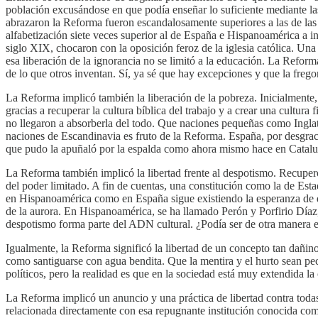
población excusándose en que podía enseñar lo suficiente mediante las
abrazaron la Reforma fueron escandalosamente superiores a las de las
alfabetización siete veces superior al de España e Hispanoamérica a 
siglo XIX, chocaron con la oposición feroz de la iglesia católica. Una c
esa liberación de la ignorancia no se limitó a la educación. La Refor
de lo que otros inventan. Sí, ya sé que hay excepciones y que la fre
La Reforma implicó también la liberación de la pobreza. Inicialment
gracias a recuperar la cultura bíblica del trabajo y a crear una cult
no llegaron a absorberla del todo. Que naciones pequeñas como Inglat
naciones de Escandinavia es fruto de la Reforma. España, por desgraci
que pudo la apuñaló por la espalda como ahora mismo hace en Catalu
La Reforma también implicó la libertad frente al despotismo. Recuper
del poder limitado. A fin de cuentas, una constitución como la de Est
en Hispanoamérica como en España sigue existiendo la esperanza de qu
de la aurora. En Hispanoamérica, se ha llamado Perón y Porfirio Díaz,
despotismo forma parte del ADN cultural. ¿Podía ser de otra manera en
Igualmente, la Reforma significó la libertad de un concepto tan dañino
como santiguarse con agua bendita. Que la mentira y el hurto sean pe
políticos, pero la realidad es que en la sociedad está muy extendida l
La Reforma implicó un anuncio y una práctica de libertad contra toda
relacionada directamente con esa repugnante institución conocida com