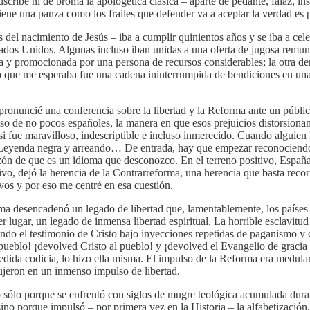
cribe ni de broma la apologética clásica – aparte de pedante, falaz, ins
 tiene una panza como los frailes que defender va a aceptar la verdad es
 del nacimiento de Jesús – iba a cumplir quinientos años y se iba a cel
os Unidos. Algunas incluso iban unidas a una oferta de jugosa remuner
a y promocionada por una persona de recursos considerables; la otra d
o que me esperaba fue una cadena ininterrumpida de bendiciones en una
pronuncié una conferencia sobre la libertad y la Reforma ante un públic
so de no pocos españoles, la manera en que esos prejuicios distorsionan
si fue maravilloso, indescriptible e incluso inmerecido. Cuando alguien 
 Leyenda negra y arreando… De entrada, hay que empezar reconociendo 
zón de que es un idioma que desconozco. En el terreno positivo, España 
ivo, dejó la herencia de la Contrarreforma, una herencia que basta reco
vos y por eso me centré en esa cuestión.
ma desencadenó un legado de libertad que, lamentablemente, los países
 lugar, un legado de inmensa libertad espiritual. La horrible esclavitu
ocando el testimonio de Cristo bajo inyecciones repetidas de paganismo 
pueblo! ¡devolved Cristo al pueblo! y ¡devolved el Evangelio de gracia a
edida codicia, lo hizo ella misma. El impulso de la Reforma era medularm
dujeron en un inmenso impulso de libertad.
o sólo porque se enfrentó con siglos de mugre teológica acumulada dura
o porque impulsó – por primera vez en la Historia – la alfabetización.