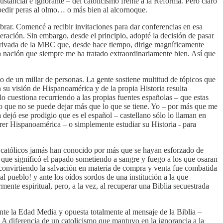
ustancial e ignorante – del catolicismo frente a la Reforma. Pero claro
 pedir peras al olmo… o más bien al alcornoque.
ebrar. Comencé a recibir invitaciones para dar conferencias en esa
ación. Sin embargo, desde el principio, adopté la decisión de pasar
erivada de la MBC que, desde hace tiempo, dirige magníficamente
 nación que siempre me ha tratado extraordinariamente bien. Así que
o de un millar de personas. La gente sostiene multitud de tópicos que
 su visión de Hispanoamérica y de la propia Historia resulta
lo cuestiona recurriendo a las propias fuentes españolas – que estas
que no se puede dejar más que lo que se tiene. Yo – por más que me
dejó ese prodigio que es el español – castellano sólo lo llaman en
rrer Hispanoamérica – o simplemente estudiar su Historia - para
 católicos jamás han conocido por más que se hayan esforzado de
d que significó el papado sometiendo a sangre y fuego a los que osaran
y convirtiendo la salvación en materia de compra y venta fue combatida
l pueblo! y ante los oídos sordos de una institución a la que
ente espiritual, pero, a la vez, al recuperar una Biblia secuestrada
nte la Edad Media y opuesta totalmente al mensaje de la Biblia –
 A diferencia de un catolicismo que mantuvo en la ignorancia a la