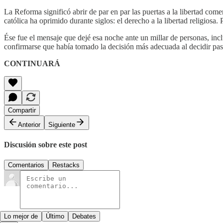
La Reforma significó abrir de par en par las puertas a la libertad com
católica ha oprimido durante siglos: el derecho a la libertad religios
Ése fue el mensaje que dejé esa noche ante un millar de personas, inc
confirmarse que había tomado la decisión más adecuada al decidir pa
CONTINUARÁ
Compartir
Anterior
Siguiente
Discusión sobre este post
Comentarios
Restacks
Lo mejor de
Último
Debates