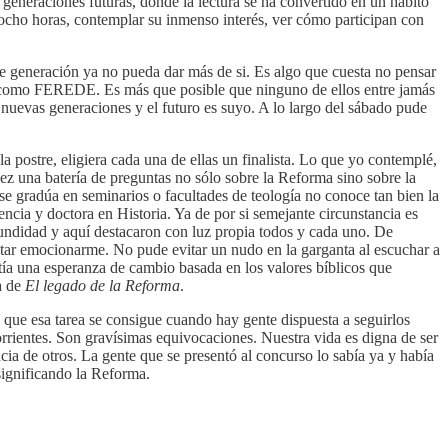
 generaciones futuras, donde la lectura se ha convertido en un hábito
 ocho horas, contemplar su inmenso interés, ver cómo participan con
te generación ya no pueda dar más de si. Es algo que cuesta no pensar
ido como FEREDE. Es más que posible que ninguno de ellos entre jamás
y nuevas generaciones y el futuro es suyo. A lo largo del sábado pude
a postre, eligiera cada una de ellas un finalista. Lo que yo contemplé,
ez una batería de preguntas no sólo sobre la Reforma sino sobre la
e gradúa en seminarios o facultades de teología no conoce tan bien la
cia y doctora en Historia. Ya de por si semejante circunstancia es
fundidad y aquí destacaron con luz propia todos y cada uno. De
tar emocionarme. No pude evitar un nudo en la garganta al escuchar a
istía una esperanza de cambio basada en los valores bíblicos que
a de
El legado de la Reforma
.
 que esa tarea se consigue cuando hay gente dispuesta a seguirlos
rrientes. Son gravísimas equivocaciones. Nuestra vida es digna de ser
ia de otros. La gente que se presentó al concurso lo sabía ya y había
significando la Reforma.