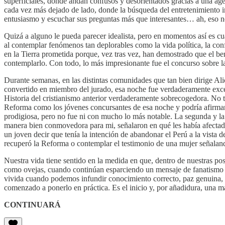
superficiales, donde andan confusos y desorientados gracias a una age
cada vez más dejado de lado, donde la búsqueda del entretenimiento i
entusiasmo y escuchar sus preguntas más que interesantes… ah, eso no
Quizá a alguno le pueda parecer idealista, pero en momentos así es cu
al contemplar fenómenos tan deplorables como la vida política, la co
en la Tierra prometida porque, vez tras vez, han demostrado que el ben
contemplarlo. Con todo, lo más impresionante fue el concurso sobre l
Durante semanas, en las distintas comunidades que tan bien dirige Alic
convertido en miembro del jurado, esa noche fue verdaderamente excepc
Historia del cristianismo anterior verdaderamente sobrecogedora. No 
Reforma como los jóvenes concursantes de esa noche y podría afirmar l
prodigiosa, pero no fue ni con mucho lo más notable. La segunda y la
manera bien conmovedora para mi, señalaron en qué les había afectad
un joven decir que tenía la intención de abandonar el Perú a la vista d
recuperó la Reforma o contemplar el testimonio de una mujer señalan
Nuestra vida tiene sentido en la medida en que, dentro de nuestras p
como ovejas, cuando continúan esparciendo un mensaje de fanatismo re
vivida cuando podemos infundir conocimiento correcto, paz genuina, es
comenzado a ponerlo en práctica. Es el inicio y, por añadidura, una 
CONTINUARÁ