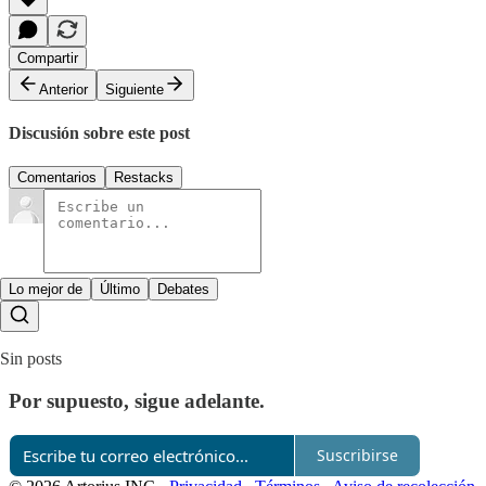
Compartir
Anterior
Siguiente
Discusión sobre este post
Comentarios
Restacks
Lo mejor de
Último
Debates
Sin posts
Por supuesto, sigue adelante.
Suscribirse