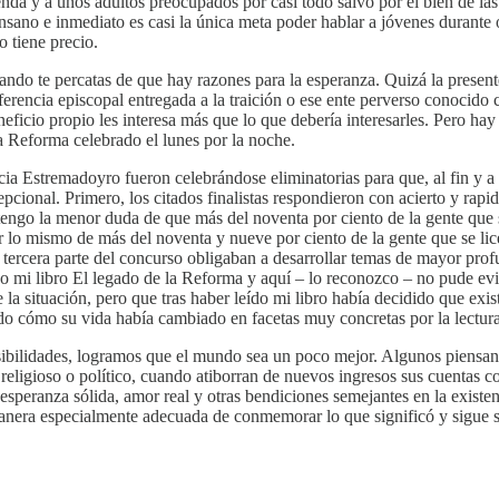
nda y a unos adultos preocupados por casi todo salvo por el bien de las
nsano e inmediato es casi la única meta poder hablar a jóvenes durante
 tiene precio.
ando te percatas de que hay razones para la esperanza. Quizá la presen
nferencia episcopal entregada a la traición o ese ente perverso conoc
eficio propio les interesa más que lo que debería interesarles. Pero ha
a Reforma celebrado el lunes por la noche.
ia Estremadoyro fueron celebrándose eliminatorias para que, al fin y a l
ional. Primero, los citados finalistas respondieron con acierto y rapid
tengo la menor duda de que más del noventa por ciento de la gente que s
o mismo de más del noventa y nueve por ciento de la gente que se licen
 tercera parte del concurso obligaban a desarrollar temas de mayor pro
o mi libro El legado de la Reforma y aquí – lo reconozco – no pude evi
e la situación, pero que tras haber leído mi libro había decidido que ex
do cómo su vida había cambiado en facetas muy concretas por la lectur
osibilidades, logramos que el mundo sea un poco mejor. Algunos piensan
ligioso o político, cuando atiborran de nuevos ingresos sus cuentas co
peranza sólida, amor real y otras bendiciones semejantes en la existenc
manera especialmente adecuada de conmemorar lo que significó y sigue 