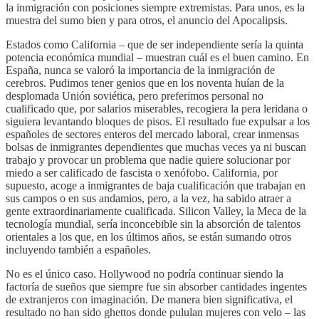
la inmigración con posiciones siempre extremistas. Para unos, es la
muestra del sumo bien y para otros, el anuncio del Apocalipsis.
Estados como California – que de ser independiente sería la quinta
potencia económica mundial – muestran cuál es el buen camino. En
España, nunca se valoró la importancia de la inmigración de
cerebros. Pudimos tener genios que en los noventa huían de la
desplomada Unión soviética, pero preferimos personal no
cualificado que, por salarios miserables, recogiera la pera leridana o
siguiera levantando bloques de pisos. El resultado fue expulsar a los
españoles de sectores enteros del mercado laboral, crear inmensas
bolsas de inmigrantes dependientes que muchas veces ya ni buscan
trabajo y provocar un problema que nadie quiere solucionar por
miedo a ser calificado de fascista o xenófobo. California, por
supuesto, acoge a inmigrantes de baja cualificación que trabajan en
sus campos o en sus andamios, pero, a la vez, ha sabido atraer a
gente extraordinariamente cualificada. Silicon Valley, la Meca de la
tecnología mundial, sería inconcebible sin la absorción de talentos
orientales a los que, en los últimos años, se están sumando otros
incluyendo también a españoles.
No es el único caso. Hollywood no podría continuar siendo la
factoría de sueños que siempre fue sin absorber cantidades ingentes
de extranjeros con imaginación. De manera bien significativa, el
resultado no han sido ghettos donde pululan mujeres con velo – las