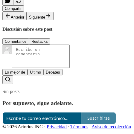
Compartir
Anterior
Siguiente
Discusión sobre este post
Comentarios
Restacks
Lo mejor de
Último
Debates
Sin posts
Por supuesto, sigue adelante.
Suscribirse
© 2026 Artorius INC
·
Privacidad
∙
Términos
∙
Aviso de recolección