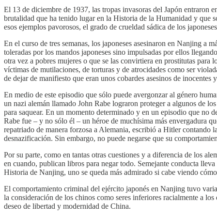
El 13 de diciembre de 1937, las tropas invasoras del Japón entraron e
brutalidad que ha tenido lugar en la Historia de la Humanidad y que 
esos ejemplos pavorosos, el grado de crueldad sádica de los japoneses 
En el curso de tres semanas, los japoneses asesinaron en Nanjing a má
toleradas por los mandos japoneses sino impulsadas por ellos llegando a
otra vez a pobres mujeres o que se las convirtiera en prostitutas para
víctimas de mutilaciones, de torturas y de atrocidades como ser violad
de dejar de manifiesto que eran unos cobardes asesinos de inocentes y
En medio de este episodio que sólo puede avergonzar al género human
un nazi alemán llamado John Rabe lograron proteger a algunos de los 
para saquear. En un momento determinado y en un episodio que no deja 
Rabe fue – y no sólo él – un héroe de muchísima más envergadura que
repatriado de manera forzosa a Alemania, escribió a Hitler contando la
desnazificación. Sin embargo, no puede negarse que su comportamien
Por su parte, como en tantas otras cuestiones y a diferencia de los al
en cuando, publican libros para negar todo. Semejante conducta lleva
Historia de Nanjing, uno se queda más admirado si cabe viendo cómo 
El comportamiento criminal del ejército japonés en Nanjing tuvo varias 
la consideración de los chinos como seres inferiores racialmente a lo
deseo de libertad y modernidad de China.