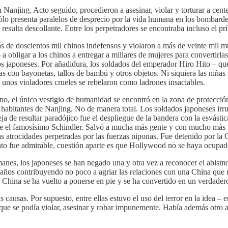
n Nanjing. Acto seguido, procedieron a asesinar, violar y torturar a cen
sólo presenta paralelos de desprecio por la vida humana en los bombar
resulta descollante. Entre los perpetradores se encontraba incluso el pr
s de doscientos mil chinos indefensos y violaron a más de veinte mil m
 obligar a los chinos a entregar a millares de mujeres para convertirlas 
 los japoneses. Por añadidura, los soldados del emperador Hiro Hito – q
as con bayonetas, tallos de bambú y otros objetos. Ni siquiera las niñas
 unos violadores crueles se rebelaron como ladrones insaciables.
o, el único vestigio de humanidad se encontró en la zona de protecció
habitantes de Nanjing. No de manera total. Los soldados japoneses irru
de resultar paradójico fue el despliegue de la bandera con la esvástic
 el famosísimo Schindler. Salvó a mucha más gente y con mucho más ri
s atrocidades perpetradas por las fuerzas niponas. Fue detenido por la 
to fue admirable, cuestión aparte es que Hollywood no se haya ocupado
emanes, los japoneses se han negado una y otra vez a reconocer el abism
 años contribuyendo no poco a agriar las relaciones con una China que r
China se ha vuelto a ponerse en pie y se ha convertido en un verdadero
causas. Por supuesto, entre ellas estuvo el uso del terror en la idea – er
s que se podía violar, asesinar y robar impunemente. Había además otro