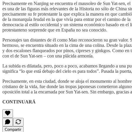
Precisamente en Nanjing se encuentra el mausoleo de Sun Yat-sen, el
es una de las figuras más relevantes de la Historia no sólo de China s
precisamente su fe protestante la que explica la manera en que cambi
de la monarquía feudal en la que vivía para entrar por el camino de la
democracia al estilo occidental y un sistema económico basado en el li
protestanteno sorprende que en España no sea conocido.
Personajes tan distantes de él como Mao reconocieron su gran valor. 
hermoso, se encuentra situado en la cima de una colina. Desde la plaza
y dos escalones flanqueados por pinos, cipreses y ginkgos. Como en
con el de Sun Yat-sen – con una plácida armonía.
La subida es dilatada, pero, poco a poco, acabamos llegando a una pue
significa “lo que está debajo del cielo es para todos”. Pasada la puer
Precisamente, en esta ciudad, donde se aloja el monumento al hombre
cristiano de la vida, fue donde las tropas japonesas cometieron algun
oposición total a la encarnada por Sun Yat-sen. Sin embargo, gracias
CONTINUARÁ
Compartir