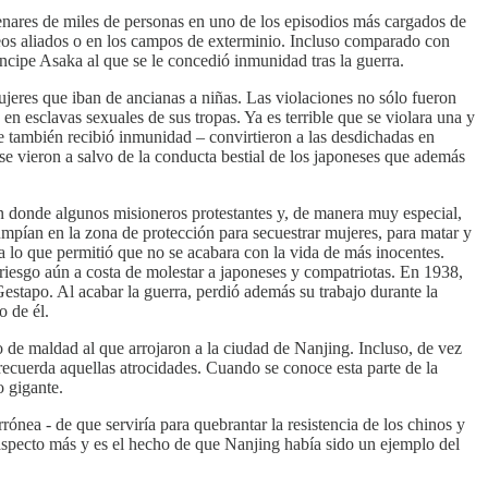
tenares de miles de personas en uno de los episodios más cargados de
deos aliados o en los campos de exterminio. Incluso comparado con
íncipe Asaka al que se le concedió inmunidad tras la guerra.
ujeres que iban de ancianas a niñas. Las violaciones no sólo fueron
en esclavas sexuales de sus tropas. Ya es terrible que se violara una y
ue también recibió inmunidad – convirtieron a las desdichadas en
 se vieron a salvo de la conducta bestial de los japoneses que además
n donde algunos misioneros protestantes y, de manera muy especial,
mpían en la zona de protección para secuestrar mujeres, para matar y
a lo que permitió que no se acabara con la vida de más inocentes.
esgo aún a costa de molestar a japoneses y compatriotas. En 1938,
Gestapo. Al acabar la guerra, perdió además su trabajo durante la
 de él.
o de maldad al que arrojaron a la ciudad de Nanjing. Incluso, de vez
ecuerda aquellas atrocidades. Cuando se conoce esta parte de la
 gigante.
rónea - de que serviría para quebrantar la resistencia de los chinos y
 aspecto más y es el hecho de que Nanjing había sido un ejemplo del