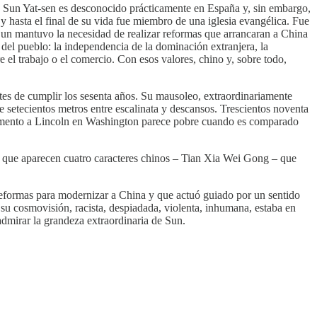
. Sun Yat-sen es desconocido prácticamente en España y, sin embargo,
y hasta el final de su vida fue miembro de una iglesia evangélica. Fue
 Sun mantuvo la necesidad de realizar reformas que arrancaran a China
 del pueblo: la independencia de la dominación extranjera, la
 el trabajo o el comercio. Con esos valores, chino y, sobre todo,
tes de cumplir los sesenta años. Su mausoleo, extraordinariamente
e setecientos metros entre escalinata y descansos. Trescientos noventa
numento a Lincoln en Washington parece pobre cuando es comparado
la que aparecen cuatro caracteres chinos – Tian Xia Wei Gong – que
reformas para modernizar a China y que actuó guiado por un sentido
 su cosmovisión, racista, despiadada, violenta, inhumana, estaba en
admirar la grandeza extraordinaria de Sun.