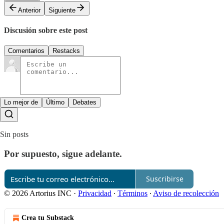
Anterior
Siguiente
Discusión sobre este post
Comentarios
Restacks
Lo mejor de
Último
Debates
Sin posts
Por supuesto, sigue adelante.
Suscribirse
© 2026 Artorius INC
·
Privacidad
∙
Términos
∙
Aviso de recolección
Crea tu Substack