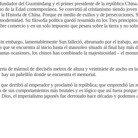
 fundador del Guomindang y el primer presidente de la república China
ino de la Edad contemporánea. Se convirtió al cristianismo siendo joven 
ó la Historia de China. Porque en medio de exilios y de persecuciones,
 modernidad. Su filosofía política quedó resumida en los Tres principios
bre comercio y en un solo impuesto que pesara sobre la tierra y no sobre
Sin embargo, lamentablemente Sun falleció, abrumado por el trabajo, an
 que se encuentra al inicio hasta el mausoleo situado al final hay más d
 tantas ocasiones, los chinos han combinado la majestuosidad – el mo
rta de mármol de dieciséis metros de altura y veintisiete de ancho en 
ta, hay un pabellón donde se encuentra el memorial.
 que derribó al emperador y proclamó la república; que emprendió las 
os de sus comportamientos más brutales y es lógico que así fuera porque
 a Dios, el imperialismo japonés fue derrotado hace décadas y podemos 