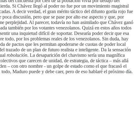
 más del cincuenta por cien de la población vivía por debajo del
uierda. Si Chávez llegó al poder no fue por un movimiento magistral
as. A decir verdad, el gran mérito táctico del difunto gorila rojo fue
 poca discusión, pero que se pase por alto ese aspecto y que, por
rme perplejidad. Al parecer, todavía no han asimilado que Chávez ganó
obada también por los votantes venezolanos. Quizá en estos años todos
ntir una inquietud difícil de soportar. Desearía poder decir que esa
re todo, por los problemas reales de los venezolanos. Sin duda, hay
ueda de pactos que les permitan apoderarse de cuotas de poder local
 trazado de un plan de futuro realista e inteligente. Da la sensación
tual
robolución
. La desaparición del chavismo sería una magnífica
olectivos que carecen de unidad, de estrategia, de táctica – más allá
nden – con otro nombre - un golpe de estado como el que fracasó el
n todo, Maduro puede y debe caer, pero de eso hablaré el próximo día.