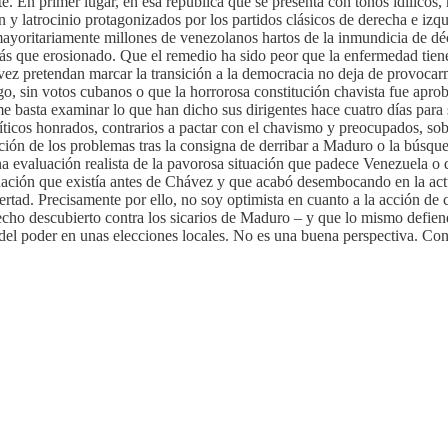
e. En primer lugar, en esa república que se presenta con tonos idílicos,
 y latrocinio protagonizados por los partidos clásicos de derecha e izq
oritariamente millones de venezolanos hartos de la inmundicia de décad
más que erosionado. Que el remedio ha sido peor que la enfermedad tiene
vez pretendan marcar la transición a la democracia no deja de provoca
go, sin votos cubanos o que la horrorosa constitución chavista fue apr
basta examinar lo que han dicho sus dirigentes hace cuatro días para se
ticos honrados, contrarios a pactar con el chavismo y preocupados, sob
tación de los problemas tras la consigna de derribar a Maduro o la búsq
evaluación realista de la pavorosa situación que padece Venezuela o del
uación que existía antes de Chávez y que acabó desembocando en la ac
ertad. Precisamente por ello, no soy optimista en cuanto a la acción de c
pecho descubierto contra los sicarios de Maduro – y que lo mismo defie
s del poder en unas elecciones locales. No es una buena perspectiva. Co