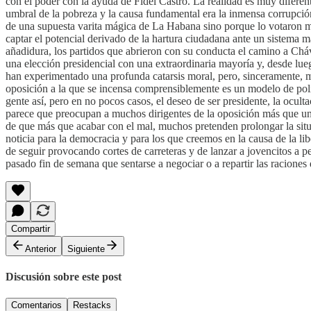
con el poder con la ayuda de Fidel Castro. La realidad es muy diferent
umbral de la pobreza y la causa fundamental era la inmensa corrupción
de una supuesta varita mágica de La Habana sino porque lo votaron may
captar el potencial derivado de la hartura ciudadana ante un sistema 
añadidura, los partidos que abrieron con su conducta el camino a Chá
una elección presidencial con una extraordinaria mayoría y, desde lue
han experimentado una profunda catarsis moral, pero, sinceramente, me 
oposición a la que se incensa comprensiblemente es un modelo de polí
gente así, pero en no pocos casos, el deseo de ser presidente, la ocul
parece que preocupan a muchos dirigentes de la oposición más que una 
de que más que acabar con el mal, muchos pretenden prolongar la sit
noticia para la democracia y para los que creemos en la causa de la lib
de seguir provocando cortes de carreteras y de lanzar a jovencitos a 
pasado fin de semana que sentarse a negociar o a repartir las racione
Compartir
Anterior
Siguiente
Discusión sobre este post
Comentarios
Restacks