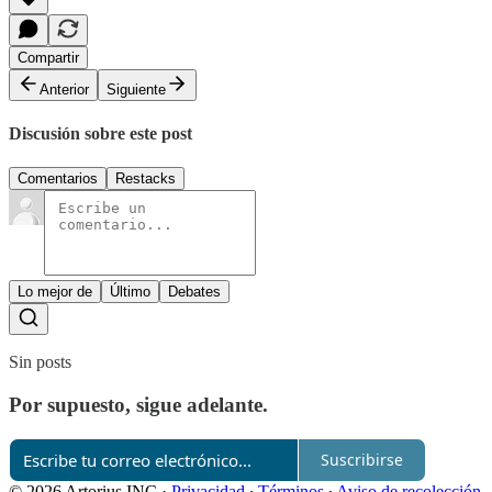
Compartir
Anterior
Siguiente
Discusión sobre este post
Comentarios
Restacks
Lo mejor de
Último
Debates
Sin posts
Por supuesto, sigue adelante.
Suscribirse
© 2026 Artorius INC
·
Privacidad
∙
Términos
∙
Aviso de recolección