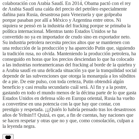
colaboración con Arabia Saudí. En 2014, Obama pactó con el rey
de Arabia Saudí una caída del precio del petróleo especialmente
dañina para Rusia, desastrosa para Venezuela y que golpeaba
porque pasaban por allí a México y Argentina entre otros. Ni
siquiera se pensó en la industria del fracking porque se primaba la
política internacional. Mientras tanto Estados Unidos se ha
convertido no ya en importador de crudo sino en exportador neto.
Su industria petrolera necesita precios altos que se mantienen con
una reducción de la producción y ha aparecido Putin que, siguiendo
la tradición rusa, no olvida. Manteniendo la producción petrolera, ha
conseguido en horas que los precios desciendan lo que ha colocado
a las industrias norteamericanas del fracking al borde de la quiebra y
a Arabia saudí en una delicada situación ya que la tranquilidad social
depende de las subvenciones que otorga la monarquía a los súbditos
de a pie. De este pulso, con toda certeza, Putin obtendrá algún
beneficio y casi resulta secundario cuál será. Al fin y a la postre,
gastando en todo el mundo menos de la décima parte de lo que gasta
Estados Unidos en defensa sólo en Europa oriental, Rusia ha vuelto
a convertirse en una potencia con la que hay que contar, con
prestigio y respetada. ¡¡¡Quién lo habría pensado tras los desastrosos
años de Yeltsin!!! Quizá, es que, a fin de cuentas, hay naciones que
se hacen respetar y otras que no y que, como consolación, culpan a
la leyenda negra.