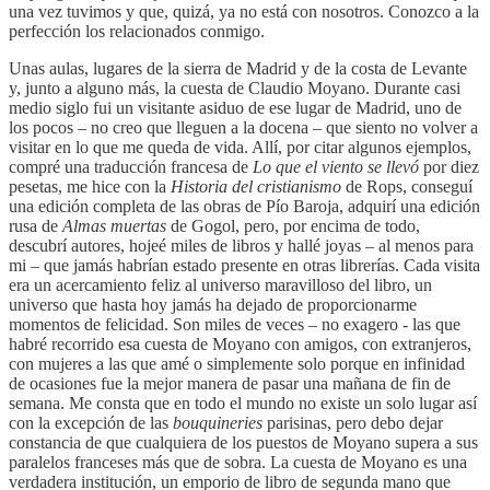
una vez tuvimos y que, quizá, ya no está con nosotros. Conozco a la
perfección los relacionados conmigo.
Unas aulas, lugares de la sierra de Madrid y de la costa de Levante
y, junto a alguno más, la cuesta de Claudio Moyano. Durante casi
medio siglo fui un visitante asiduo de ese lugar de Madrid, uno de
los pocos – no creo que lleguen a la docena – que siento no volver a
visitar en lo que me queda de vida. Allí, por citar algunos ejemplos,
compré una traducción francesa de
Lo que el viento se llevó
por diez
pesetas, me hice con la
Historia del cristianismo
de Rops, conseguí
una edición completa de las obras de Pío Baroja, adquirí una edición
rusa de
Almas muertas
de Gogol, pero, por encima de todo,
descubrí autores, hojeé miles de libros y hallé joyas – al menos para
mi – que jamás habrían estado presente en otras librerías. Cada visita
era un acercamiento feliz al universo maravilloso del libro, un
universo que hasta hoy jamás ha dejado de proporcionarme
momentos de felicidad. Son miles de veces – no exagero - las que
habré recorrido esa cuesta de Moyano con amigos, con extranjeros,
con mujeres a las que amé o simplemente solo porque en infinidad
de ocasiones fue la mejor manera de pasar una mañana de fin de
semana. Me consta que en todo el mundo no existe un solo lugar así
con la excepción de las
bouquineries
parisinas, pero debo dejar
constancia de que cualquiera de los puestos de Moyano supera a sus
paralelos franceses más que de sobra. La cuesta de Moyano es una
verdadera institución, un emporio de libro de segunda mano que