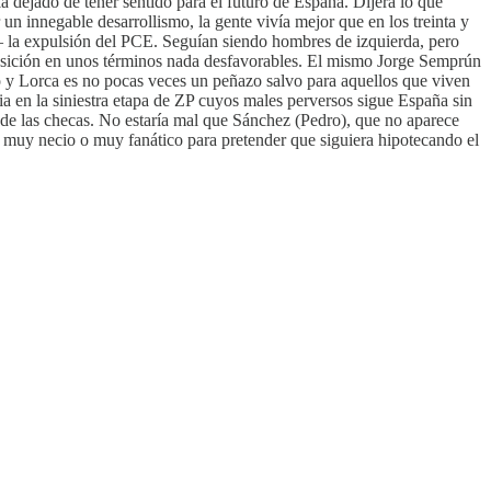
ía dejado de tener sentido para el futuro de España. Dijera lo que
un innegable desarrollismo, la gente vivía mejor que en los treinta y
 – la expulsión del PCE. Seguían siendo hombres de izquierda, pero
ransición en unos términos nada desfavorables. El mismo Jorge Semprún
uro y Lorca es no pocas veces un peñazo salvo para aquellos que viven
ia en la siniestra etapa de ZP cuyos males perversos sigue España sin
s de las checas. No estaría mal que Sánchez (Pedro), que no aparece
 muy necio o muy fanático para pretender que siguiera hipotecando el