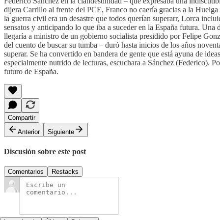
Federico Sánchez en la clandestinidad – que expresaba una indiscutible
dijera Carrillo al frente del PCE, Franco no caería gracias a la Huelg
la guerra civil era un desastre que todos querían superarr, Lorca inc
sensatos y anticipando lo que iba a suceder en la España futura. Una
llegaría a ministro de un gobierno socialista presidido por Felipe Gon
del cuento de buscar su tumba – duró hasta inicios de los años novent
superar. Se ha convertido en bandera de gente que está ayuna de ideas
especialmente nutrido de lecturas, escuchara a Sánchez (Federico). P
futuro de España.
Compartir
Anterior
Siguiente
Discusión sobre este post
Comentarios
Restacks