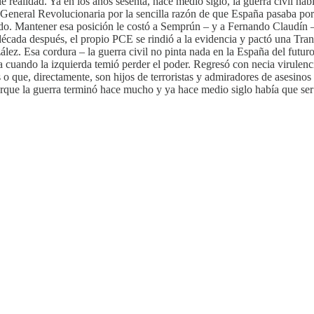
 realidad. Ya en los años sesenta, hace medio siglo, la guerra civil hab
a General Revolucionaria por la sencilla razón de que España pasaba por 
luido. Mantener esa posición le costó a Semprún – y a Fernando Claudín
 década después, el propio PCE se rindió a la evidencia y pactó una T
zález. Esa cordura – la guerra civil no pinta nada en la España del fut
a cuando la izquierda temió perder el poder. Regresó con necia virulenc
 o que, directamente, son hijos de terroristas y admiradores de asesino
orque la guerra terminó hace mucho y ya hace medio siglo había que ser