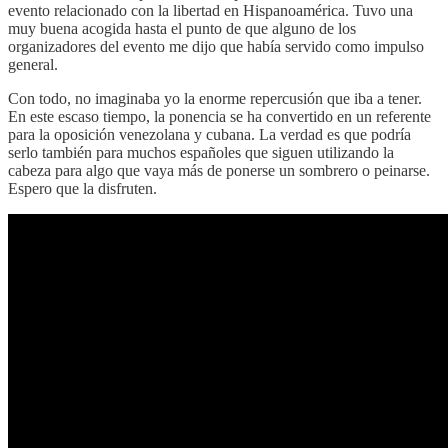
evento relacionado con la libertad en Hispanoamérica. Tuvo una
muy buena acogida hasta el punto de que alguno de los
organizadores del evento me dijo que había servido como impulso
general.
​Con todo, no imaginaba yo la enorme repercusión que iba a tener.
En este escaso tiempo, la ponencia se ha convertido en un referente
para la oposición venezolana y cubana. La verdad es que podría
serlo también para muchos españoles que siguen utilizando la
cabeza para algo que vaya más de ponerse un sombrero o peinarse.
Espero que la disfruten.