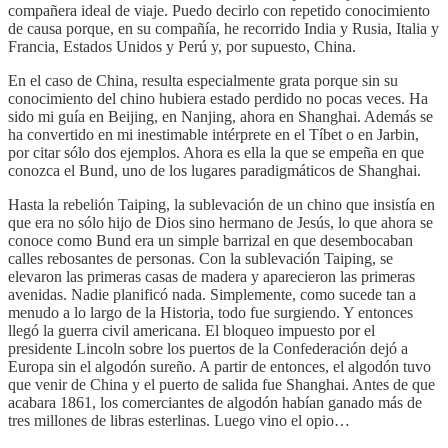
compañera ideal de viaje. Puedo decirlo con repetido conocimiento
de causa porque, en su compañía, he recorrido India y Rusia, Italia y
Francia, Estados Unidos y Perú y, por supuesto, China.
En el caso de China, resulta especialmente grata porque sin su
conocimiento del chino hubiera estado perdido no pocas veces. Ha
sido mi guía en Beijing, en Nanjing, ahora en Shanghai. Además se
ha convertido en mi inestimable intérprete en el Tíbet o en Jarbin,
por citar sólo dos ejemplos. Ahora es ella la que se empeña en que
conozca el Bund, uno de los lugares paradigmáticos de Shanghai.
Hasta la rebelión Taiping, la sublevación de un chino que insistía en
que era no sólo hijo de Dios sino hermano de Jesús, lo que ahora se
conoce como Bund era un simple barrizal en que desembocaban
calles rebosantes de personas. Con la sublevación Taiping, se
elevaron las primeras casas de madera y aparecieron las primeras
avenidas. Nadie planificó nada. Simplemente, como sucede tan a
menudo a lo largo de la Historia, todo fue surgiendo. Y entonces
llegó la guerra civil americana. El bloqueo impuesto por el
presidente Lincoln sobre los puertos de la Confederación dejó a
Europa sin el algodón sureño. A partir de entonces, el algodón tuvo
que venir de China y el puerto de salida fue Shanghai. Antes de que
acabara 1861, los comerciantes de algodón habían ganado más de
tres millones de libras esterlinas. Luego vino el opio…