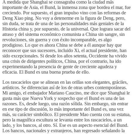
A medida que Shanghai se consagraba como la ciudad más
importante de Asia, el Bund, la inmensa zona que bordea el mar, fue
creciendo. Por supuesto, el gran impulso vino con las reformas de
Deng Xiao ping. No voy a detenerme en la figura de Deng, pero,
sin duda, se trata de una de las personalidades más geniales de la
Historia china y, por supuesto, de la universal. Que lograra sacar del
atraso y del sistema económico comunista a China sin sangre, sin
revoluciones, sin guerra y con éxito incomparable, es algo
prodigioso. Lo que es ahora China se debe a él aunque hay que
reconocer que sus sucesores, incluido Xi, el actual presidente, han
sido excepcionales. Si desde los años setenta, Occidente ha vivido
una crisis de dirigentes políticos, China, por el contrario, ha ido
experimentando la presencia de gente de creciente agudeza y
eficacia. El Bund es una buena prueba de ello.
Los rascacielos que se alinean en las orillas son elegantes, gráciles,
artísticos. Se diferencian así de los de otras urbes contemporáneas.
Mi amigo, el embajador Mariano Caucino, me dice que Shanghai le
gusta más que Nueva York y sospecho que el Bund es una de las
razones. Es, desde luego, una razón sólida. Sin embargo, sin entrar
en ese tipo de discusión, lo más importante del Bund es, una vez
más, su carácter simbólico. El presidente Mao cuenta con su estatua,
pero la magnífica escultura se levanta entre los rascacielos, a un
lado, y los bancos, al otro. Sí. Ese es un aspecto esencial del Bund.
Los bancos, nacionales y extranjeros, han regresado señalando la