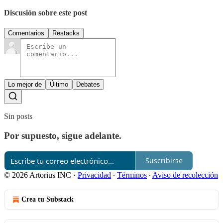
Discusión sobre este post
Comentarios
Restacks
Lo mejor de
Último
Debates
Sin posts
Por supuesto, sigue adelante.
Suscribirse
© 2026 Artorius INC
·
Privacidad
∙
Términos
∙
Aviso de recolección
Crea tu Substack