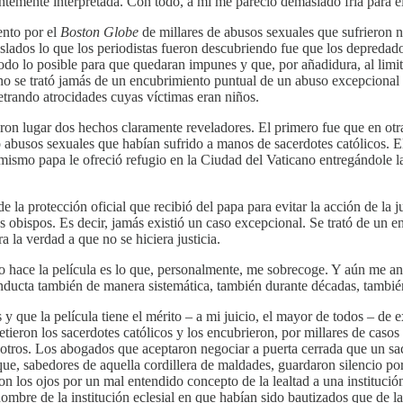
lventemente interpretada. Con todo, a mi me pareció demasiado fría para 
ento por el
Boston Globe
de millares de abusos sexuales que sufrieron 
slados lo que los periodistas fueron descubriendo fue que los depredad
 todo lo posible para que quedaran impunes y que, por añadidura, al limita
, no se trató jamás de un encubrimiento puntual de un abuso excepcional 
petrando atrocidades cuyas víctimas eran niños.
eron lugar dos hechos claramente reveladores. El primero fue que en ot
o abusos sexuales que habían sufrido a manos de sacerdotes católicos. 
ismo papa le ofreció refugio en la Ciudad del Vaticano entregándole la
a protección oficial que recibió del papa para evitar la acción de la j
s obispos. Es decir, jamás existió un caso excepcional. Se trató de un e
 la verdad a que no se hiciera justicia.
 hace la película es lo que, personalmente, me sobrecoge. Y aún me angu
onducta también de manera sistemática, también durante décadas, también
ue la película tiene el mérito – a mi juicio, el mayor de todos – de e
ron los sacerdotes católicos y los encubrieron, por millares de casos 
e otros. Los abogados que aceptaron negociar a puerta cerrada que un sa
e, sabedores de aquella cordillera de maldades, guardaron silencio por
aron los ojos por un mal entendido concepto de la lealtad a una instituc
ombre de la institución eclesial en que habían sido bautizados que de la