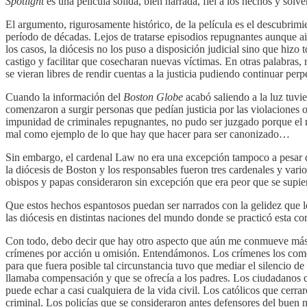
Spotlight
es una película sólida, bien narrada, fiel a los hechos y so
El argumento, rigurosamente histórico, de la película es el descubrimi
período de décadas. Lejos de tratarse episodios repugnantes aunque ai
los casos, la diócesis no los puso a disposición judicial sino que hizo
castigo y facilitar que cosecharan nuevas víctimas. En otras palabras
se vieran libres de rendir cuentas a la justicia pudiendo continuar per
Cuando la información del
Boston Globe
acabó saliendo a la luz tuvi
comenzaron a surgir personas que pedían justicia por las violaciones 
impunidad de criminales repugnantes, no pudo ser juzgado porque el m
mal como ejemplo de lo que hay que hacer para ser canonizado…
Sin embargo, el cardenal Law no era una excepción tampoco a pesar de l
la diócesis de Boston y los responsables fueron tres cardenales y vario
obispos y papas consideraron sin excepción que era peor que se supiera
Que estos hechos espantosos puedan ser narrados con la gelidez que lo
las diócesis en distintas naciones del mundo donde se practicó esta c
Con todo, debo decir que hay otro aspecto que aún me conmueve más y q
crímenes por acción u omisión. Entendámonos. Los crímenes los cometie
para que fuera posible tal circunstancia tuvo que mediar el silencio d
llamaba compensación y que se ofrecía a los padres. Los ciudadanos qu
puede echar a casi cualquiera de la vida civil. Los católicos que cerr
criminal. Los policías que se consideraron antes defensores del buen n