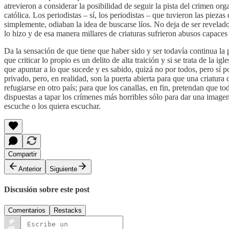
atrevieron a considerar la posibilidad de seguir la pista del crimen or
católica. Los periodistas – sí, los periodistas – que tuvieron las piez
simplemente, odiaban la idea de buscarse líos. No deja de ser revela
lo hizo y de esa manera millares de criaturas sufrieron abusos capaces 
Da la sensación de que tiene que haber sido y ser todavía continua la
que criticar lo propio es un delito de alta traición y si se trata de la
que apuntar a lo que sucede y es sabido, quizá no por todos, pero sí p
privado, pero, en realidad, son la puerta abierta para que una criatu
refugiarse en otro país; para que los canallas, en fin, pretendan que t
dispuestas a tapar los crímenes más horribles sólo para dar una imagen
escuche o los quiera escuchar.
Compartir
Anterior
Siguiente
Discusión sobre este post
Comentarios
Restacks