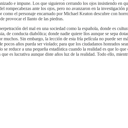
ganizado e impune. Los que siguieron cerrando los ojos insistiendo en que
as del rompecabezas ante los ojos, pero no avanzaron en la investigación 
dor como el personaje encarnado por Michael Keaton descubre con horror
de provocar el llanto de las piedras.
 perpetración del mal en una sociedad como la española, donde es cultu
 iglesia, de conducta diabólica; donde nadie quiere líos aunque se sepa d
or muchos. Sin embargo, la lección de esta fría película no puede ser má
ra de pocos años pueda ser violado; para que los ciudadanos honrados se
odo se reduce a una pequeña estadística cuando la realidad es que lo que
 que es lucrativa aunque diste años luz de la realidad. Todo ello, mientr