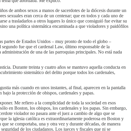
el tema que abordaba. Me explico.
niños de ambos sexos a manos de sacerdotes de la diócesis durante un
ores sexuales eran cerca de un centenar; que en todos y cada uno de
rse a trasladarlos a otros lugares lo único que consiguió fue evitar su
sino una política sistemática encaminada a que violadores y paidófilos
ras partes de Estados Unidos – muy pronto de todo el globo –
El segundo fue que el cardenal Law, último responsable de la
 administración de una de las parroquias principales. No está nada
usticia. Durante treinta y cuatro años se mantuvo aquella conducta en
ncubrimiento sistemático del delito porque todos los cardenales,
stia más cuando en unos instantes, al final, aparecen en la pantalla
 bajo la protección de obispos, cardenales y papas.
xponer. Me refiero a la complicidad de toda la sociedad en esos
sólo en Boston, los obispos, los cardenales y los papas. Sin embargo,
cerdote violador no pasara ante el juez a cambio de algo que se
que la iglesia católica es extraordinariamente poderosa en Boston y
ión que se comportaba, una y otra vez y durante décadas, de manera
 seguridad de los ciudadanos. Los jueces y fiscales que ni se