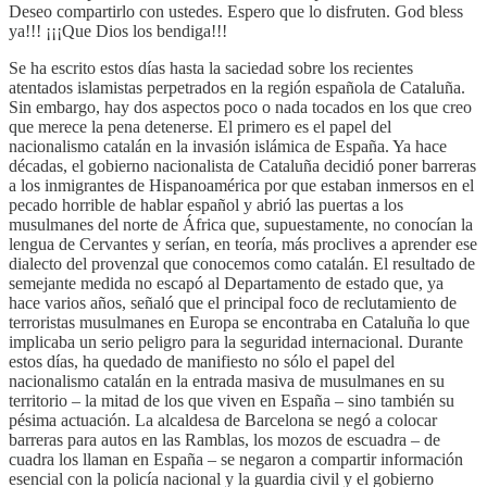
Deseo compartirlo con ustedes. Espero que lo disfruten. God bless
ya!!! ¡¡¡Que Dios los bendiga!!!
Se ha escrito estos días hasta la saciedad sobre los recientes
atentados islamistas perpetrados en la región española de Cataluña.
Sin embargo, hay dos aspectos poco o nada tocados en los que creo
que merece la pena detenerse. El primero es el papel del
nacionalismo catalán en la invasión islámica de España. Ya hace
décadas, el gobierno nacionalista de Cataluña decidió poner barreras
a los inmigrantes de Hispanoamérica por que estaban inmersos en el
pecado horrible de hablar español y abrió las puertas a los
musulmanes del norte de África que, supuestamente, no conocían la
lengua de Cervantes y serían, en teoría, más proclives a aprender ese
dialecto del provenzal que conocemos como catalán. El resultado de
semejante medida no escapó al Departamento de estado que, ya
hace varios años, señaló que el principal foco de reclutamiento de
terroristas musulmanes en Europa se encontraba en Cataluña lo que
implicaba un serio peligro para la seguridad internacional. Durante
estos días, ha quedado de manifiesto no sólo el papel del
nacionalismo catalán en la entrada masiva de musulmanes en su
territorio – la mitad de los que viven en España – sino también su
pésima actuación. La alcaldesa de Barcelona se negó a colocar
barreras para autos en las Ramblas, los mozos de escuadra – de
cuadra los llaman en España – se negaron a compartir información
esencial con la policía nacional y la guardia civil y el gobierno