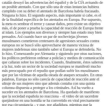
catalán desoyó las advertencias del español y de la CIA avisando de
un posible atentado. Con que sólo una de estas instancias hubiera
cumplido con su deber el atentado de Barcelona habría fracasado.
Ninguna lo hizo. El segundo aspecto, más importante si cabe, es el
de la finalidad específica de los atentados en Europa. Por supuesto,
la meta es sembrar el terror y causar daños, pero existe un objetivo
más, el de poner a prueba la capacidad de reacción de Europa frente
al islam. Los ejemplos son diversos y siempre han estado muy bien
pensados. Así cuando hace un par de nocheviejas jóvenes
musulmanes cometieron centenares de agresiones sexuales contra
europeas no se buscó sólo aprovecharse de manera viciosa de
mujeres indefensas sino también saber si Europa se defendería. No
lo hizo. Comenzando por Alemania y siguiendo por otras naciones,
los políticos prefirieron ordenar a policías y medios de comunicación
que callaran sobre los incidentes. Cuando, finalmente, éstos salieron
a la luz, todo un sector de la sociedad europea se manifestó mucho
más preocupado por el repudio que podían sufrir los musulmanes
que por las víctimas de aquella oleada de ataques sexuales. En otras
palabras, Europa no sólo carecía de capacidad de reacción ante el
ultraje de sus mujeres sino que además contaba con una quinta
columna dispuesta a proteger a los criminales. Así ha vuelto a
suceder en los atentados de Barcelona. Ha quedado de manifiesto
que la sociedad española no reacciona – el video de un sacerdote
quejándose en una homilía se ha convertido en viral precisamente
por esa circunstancia – y que, por añadidura, mientras que la