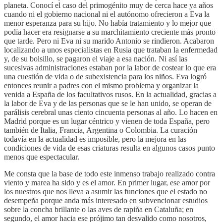
planeta. Conocí el caso del primogénito muy de cerca hace ya años
cuando ni el gobierno nacional ni el autónomo ofrecieron a Eva la
menor esperanza para su hijo. No había tratamiento y lo mejor que
podía hacer era resignarse a su marchitamiento creciente más pronto
que tarde. Pero ni Eva ni su marido Antonio se rindieron. Acabaron
localizando a unos especialistas en Rusia que trataban la enfermedad
y, de su bolsillo, se pagaron el viaje a esa nación. Ni así las
sucesivas administraciones estaban por la labor de costear lo que era
una cuestión de vida o de subexistencia para los niños. Eva logró
entonces reunir a padres con el mismo problema y organizar la
venida a España de los facultativos rusos. En la actualidad, gracias a
la labor de Eva y de las personas que se le han unido, se operan de
parálisis cerebral unas ciento cincuenta personas al año. Lo hacen en
Madrid porque es un lugar céntrico y vienen de toda España, pero
también de Italia, Francia, Argentina o Colombia. La curación
todavía en la actualidad es imposible, pero la mejora en las
condiciones de vida de esas criaturas resulta en algunos casos punto
menos que espectacular.
Me consta que la base de todo este inmenso trabajo realizado contra
viento y marea ha sido y es el amor. En primer lugar, ese amor por
los nuestros que nos lleva a asumir las funciones que el estado no
desempeña porque anda más interesado en subvencionar estudios
sobre la concha brillante o las aves de rapiña en Cataluña; en
segundo, el amor hacia ese prójimo tan desvalido como nosotros,