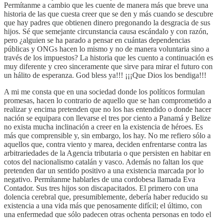
Permítanme a cambio que les cuente de manera más que breve una
historia de las que cuesta creer que se den y más cuando se descubre
que hay padres que obtienen dinero pregonando la desgracia de sus
hijos. Sé que semejante circunstancia causa escándalo y con razón,
pero ¿alguien se ha parado a pensar en cuántas dependencias
públicas y ONGs hacen lo mismo y no de manera voluntaria sino a
través de los impuestos? La historia que les cuento a continuación es
muy diferente y creo sinceramente que sirve para mirar el futuro con
un hálito de esperanza. God bless ya!!! ¡¡¡Que Dios los bendiga!!!
A mi me consta que en una sociedad donde los políticos formulan
promesas, hacen lo contrario de aquello que se han comprometido a
realizar y encima pretenden que no los has entendido o donde hacer
nación se equipara con llevarse el tres por ciento a Panamá y Belize
no exista mucha inclinación a creer en la existencia de héroes. Es
más que comprensible y, sin embargo, los hay. No me refiero sólo a
aquellos que, contra viento y marea, deciden enfrentarse contra las
arbitrariedades de la Agencia tributaria o que persisten en habitar en
cotos del nacionalismo catalán y vasco. Además no faltan los que
pretenden dar un sentido positivo a una existencia marcada por lo
negativo. Permítanme hablarles de una cordobesa llamada Eva
Contador. Sus tres hijos son discapacitados. El primero con una
dolencia cerebral que, presumiblemente, debería haber reducido su
existencia a una vida más que penosamente difícil; el último, con
una enfermedad que sólo padecen otras ochenta personas en todo el