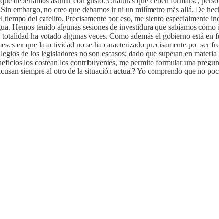
s que deberíamos asumir con gusto. Criaturas que deben formarse, pers
. Sin embargo, no creo que debamos ir ni un milímetro más allá. De he
tiempo del cafelito. Precisamente por eso, me siento especialmente i
agua. Hemos tenido algunas sesiones de investidura que sabíamos cómo i
totalidad ha votado algunas veces. Como además el gobierno está en fun
 meses en que la actividad no se ha caracterizado precisamente por ser fr
legios de los legisladores no son escasos; dado que superan en materi
ficios los costean los contribuyentes, me permito formular una pregunta:
cusan siempre al otro de la situación actual? Yo comprendo que no poco