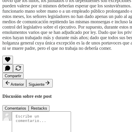
obvio que los niños, los jubilados o los dependientes son excepcione
pueden valerse por si mismos deberían esperar que los sostuviéramos
funcionario mano sobre mano o a un empleado público prolongando el 
estos meses, los señores legisladores no han dado apenas un palo al 
medios de comunicación repitiendo las mismas monsergas e incluso la 
control del legislativo sobre el ejecutivo. Por supuesto, durante estos
emolumentos varios que se han adjudicado por ley. Dado que los privi
estos hayan trabajado más y durante más años; dado que todos sus bene
holganza general cuya única excepción es la de unos portavoces que a
ni se muere padre, pero el que no trabaja no debería comer.
Compartir
Anterior
Siguiente
Discusión sobre este post
Comentarios
Restacks