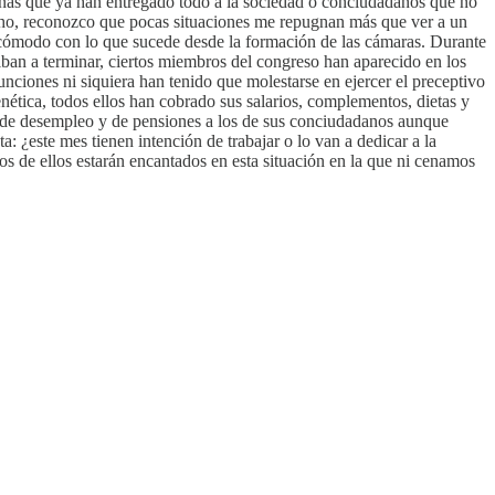
onas que ya han entregado todo a la sociedad o conciudadanos que no
cho, reconozco que pocas situaciones me repugnan más que ver a un
ncómodo con lo que sucede desde la formación de las cámaras. Durante
ban a terminar, ciertos miembros del congreso han aparecido en los
ciones ni siquiera han tenido que molestarse en ejercer el preceptivo
enética, todos ellos han cobrado sus salarios, complementos, dietas y
a de desempleo y de pensiones a los de sus conciudadanos aunque
 ¿este mes tienen intención de trabajar o lo van a dedicar a la
s de ellos estarán encantados en esta situación en la que ni cenamos