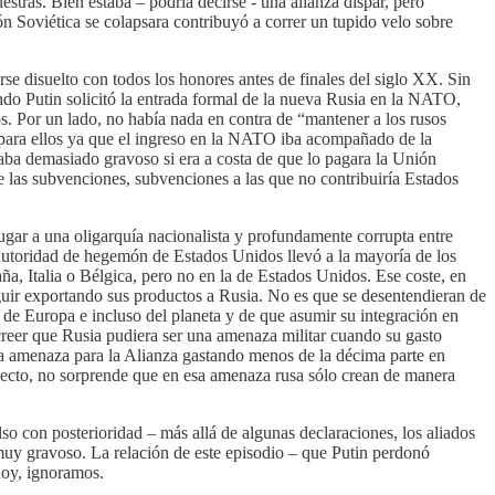
tras. Bien estaba – podría decirse - una alianza dispar, pero
ón Soviética se colapsara contribuyó a correr un tupido velo sobre
se disuelto con todos los honores antes de finales del siglo XX. Sin
ndo Putin solicitó la entrada formal de la nueva Rusia en la NATO,
. Por un lado, no había nada en contra de “mantener a los rusos
o para ellos ya que el ingreso en la NATO iba acompañado de la
ba demasiado gravoso si era a costa de que lo pagara la Unión
 las subvenciones, subvenciones a las que no contribuiría Estados
gar a una oligarquía nacionalista y profundamente corrupta entre
 autoridad de hegemón de Estados Unidos llevó a la mayoría de los
a, Italia o Bélgica, pero no en la de Estados Unidos. Ese coste, en
eguir exportando sus productos a Rusia. No es que se desentendieran de
s de Europa e incluso del planeta y de que asumir su integración en
 creer que Rusia pudiera ser una amenaza militar cuando su gasto
na amenaza para la Alianza gastando menos de la décima parte en
pecto, no sorprende que en esa amenaza rusa sólo crean de manera
o con posterioridad – más allá de algunas declaraciones, los aliados
 muy gravoso. La relación de este episodio – que Putin perdonó
hoy, ignoramos.