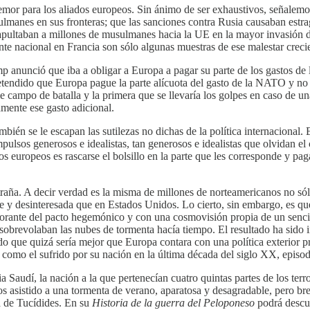
emor para los aliados europeos. Sin ánimo de ser exhaustivos, señalem
lmanes en sus fronteras; que las sanciones contra Rusia causaban estr
apultaban a millones de musulmanes hacia la UE en la mayor invasión
ente nacional en Francia son sólo algunas muestras de ese malestar creci
p anunció que iba a obligar a Europa a pagar su parte de los gastos d
tendido que Europa pague la parte alícuota del gasto de la NATO y no l
le campo de batalla y la primera que se llevaría los golpes en caso de un
ente ese gasto adicional.
ién se le escapan las sutilezas no dichas de la política internacional. 
lsos generosos e idealistas, tan generosos e idealistas que olvidan el 
s europeos es rascarse el bolsillo en la parte que les corresponde y pa
xtraña. A decir verdad es la misma de millones de norteamericanos no só
 y desinteresada que en Estados Unidos. Lo cierto, sin embargo, es que 
gnorante del pacto hegemónico y con una cosmovisión propia de un senci
obrevolaban las nubes de tormenta hacía tiempo. El resultado ha sido i
ado que quizá sería mejor que Europa contara con una política exterior p
o como el sufrido por su nación en la última década del siglo XX, episo
 Saudí, la nación a la que pertenecían cuatro quintas partes de los terr
os asistido a una tormenta de verano, aparatosa y desagradable, pero bre
a de Tucídides. En su
Historia de la guerra del Peloponeso
podrá descu