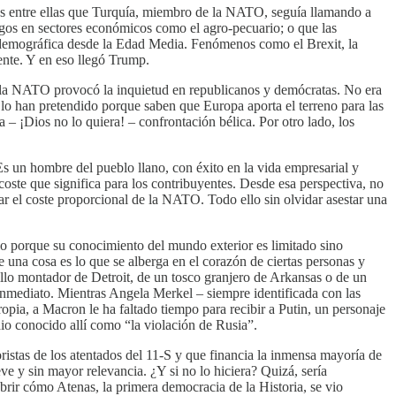
os entre ellas que Turquía, miembro de la NATO, seguía llamando a
agos en sectores económicos como el agro-pecuario; o que las
 demográfica desde la Edad Media. Fenómenos como el Brexit, la
ente. Y en eso llegó Trump.
e la NATO provocó la inquietud en republicanos y demócratas. No era
o han pretendido porque saben que Europa aporta el terreno para las
a – ¡Dios no lo quiera! – confrontación bélica. Por otro lado, los
Es un hombre del pueblo llano, con éxito en la vida empresarial y
coste que significa para los contribuyentes. Desde esa perspectiva, no
gar el coste proporcional de la NATO. Todo ello sin olvidar asestar una
lo porque su conocimiento del mundo exterior es limitado sino
una cosa es lo que se alberga en el corazón de ciertas personas y
llo montador de Detroit, de un tosco granjero de Arkansas o de un
nmediato. Mientras Angela Merkel – siempre identificada con las
ropia, a Macron le ha faltado tiempo para recibir a Putin, un personaje
dio conocido allí como “la violación de Rusia”.
oristas de los atentados del 11-S y que financia la inmensa mayoría de
ve y sin mayor relevancia. ¿Y si no lo hiciera? Quizá, sería
brir cómo Atenas, la primera democracia de la Historia, se vio