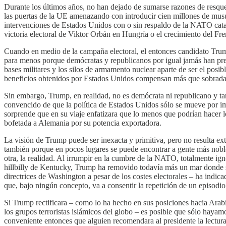
Durante los últimos años, no han dejado de sumarse razones de resqu
las puertas de la UE amenazando con introducir cien millones de musu
intervenciones de Estados Unidos con o sin respaldo de la NATO cat
victoria electoral de Viktor Orbán en Hungría o el crecimiento del Fr
Cuando en medio de la campaña electoral, el entonces candidato Trum
para menos porque demócratas y republicanos por igual jamás han pre
bases militares y los silos de armamento nuclear aparte de ser el posib
beneficios obtenidos por Estados Unidos compensan más que sobradam
Sin embargo, Trump, en realidad, no es demócrata ni republicano y tamb
convencido de que la política de Estados Unidos sólo se mueve por impu
sorprende que en su viaje enfatizara que lo menos que podrían hacer lo
bofetada a Alemania por su potencia exportadora.
La visión de Trump puede ser inexacta y primitiva, pero no resulta e
también porque en pocos lugares se puede encontrar a gente más noble
otra, la realidad. Al irrumpir en la cumbre de la NATO, totalmente i
hillbilly de Kentucky, Trump ha removido todavía más un mar donde s
directrices de Washington a pesar de los costes electorales – ha indic
que, bajo ningún concepto, va a consentir la repetición de un episodi
Si Trump rectificara – como lo ha hecho en sus posiciones hacia Arabia
los grupos terroristas islámicos del globo – es posible que sólo hayam
conveniente entonces que alguien recomendara al presidente la lectur