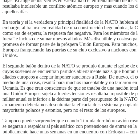
bajas. El auge de los Verdes en Alemania o el enfrentamiento de los s
resultaba intolerable un conflicto atómico europeo y más cuando los d
aquellos días.
En teoría y si la verdadera y principal finalidad de la NATO hubiera 
embargo, al tratarse en realidad de una construcción hegemónica, la C
como era de esperar, la respuesta fue negativa. Para los miembros de
fuera” e incluso de sumar nuevos aliados. Más discutible y costoso pa
promesa de formar parte de la próspera Unión Europea. Para muchos,
Europea franqueando las puertas de su club exclusivo a naciones con 
Unidos.
El segundo bajón dentro de la NATO se produjo durante el golpe de es
cuyos sostenes se encuentran partidos abiertamente nazis que honran 
aliados europeos a aceptar imponer sanciones a Rusia. De nuevo, el co
medio de una crisis, resultó para muchos inaceptable y no tardaron en
Ucrania. Es que eran conscientes de que se trataba de una nación total
una Unión Europea sujeta a fuertes tensiones resultaba imposible de pl
militar anual es inferior a la décima parte del presupuesto de la NA
armamento deberíamos desentrañar la eficacia de su sistema y copiarl
mayoritaria polacos y estonios, pero no el resto de los europeos.
Tampoco puede sorprender que cuando Turquía derribó un avión ruso al
se negaran a respaldar al país asiático con pretensiones de entrar en
públicamente hace unas semanas en un encuentro con Erdogan – con el 