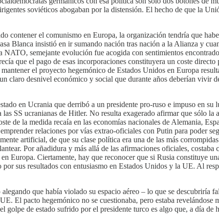
ocialdemócratas germánicos con esa política son sólo dos botones de mues
irigentes soviéticos abogaban por la distensión. El hecho de que la Uni
sido contener el comunismo en Europa, la organización tendría que haber
asa Blanca insistió en ir sumando nación tras nación a la Alianza y cua
 la NATO, semejante evolución fue acogida con sentimientos encontrados
recía que el pago de esas incorporaciones constituyera un coste direct
 mantener el proyecto hegemónico de Estados Unidos en Europa resulta
un claro desnivel económico y social que durante años deberían vivir de
tado en Ucrania que derribó a un presidente pro-ruso e impuso en su lu
a las SS ucranianas de Hitler. No resulta exagerado afirmar que sólo la
ste de la medida recaía en las economías nacionales de Alemania, Españ
 emprender relaciones por vías extrao-oficiales con Putin para poder s
mente artificial, de que su clase política era una de las más corrompida
antear. Por añadidura y más allá de las afirmaciones oficiales, costaba
TO en Europa. Ciertamente, hay que reconocer que si Rusia constituye u
o por sus resultados con entusiasmo en Estados Unidos y la UE. Al res
egando que había violado su espacio aéreo – lo que se descubriría fals
 la UE. El pacto hegemónico no se cuestionaba, pero estaba revelándose
golpe de estado sufrido por el presidente turco es algo que, a día de 