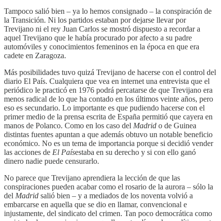
Tampoco salió bien – ya lo hemos consignado – la conspiración de
la Transición. Ni los partidos estaban por dejarse llevar por
Trevijano ni el rey Juan Carlos se mostró dispuesto a recordar a
aquel Trevijano que le había procurado por afecto a su padre
automóviles y conocimientos femeninos en la época en que era
cadete en Zaragoza.
Más posibilidades tuvo quizá Trevijano de hacerse con el control del
diario El País. Cualquiera que vea en internet una entrevista que el
periódico le practicó en 1976 podrá percatarse de que Trevijano era
menos radical de lo que ha contado en los últimos veinte años, pero
eso es secundario. Lo importante es que pudiendo hacerse con el
primer medio de la prensa escrita de España permitió que cayera en
manos de Polanco. Como en los caso del
Madrid
o de Guinea
distintas fuentes apuntan a que además obtuvo un notable beneficio
económico. No es un tema de importancia porque si decidió vender
las acciones de
El País
estaba en su derecho y si con ello ganó
dinero nadie puede censurarlo.
No parece que Trevijano aprendiera la lección de que las
conspiraciones pueden acabar como el rosario de la aurora – sólo la
del
Madrid
salió bien – y a mediados de los noventa volvió a
embarcarse en aquella que se dio en llamar, convencional e
injustamente, del sindicato del crimen. Tan poco democrática como