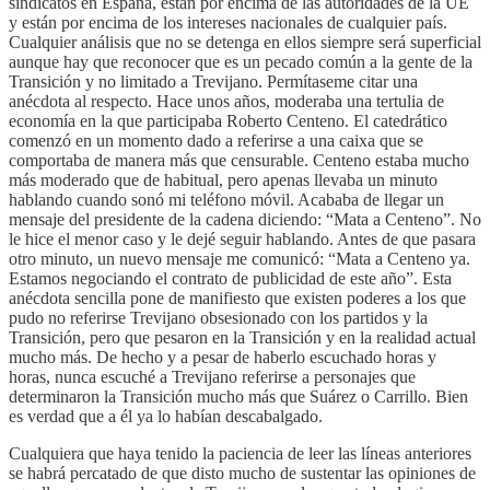
sindicatos en España, están por encima de las autoridades de la UE
y están por encima de los intereses nacionales de cualquier país.
Cualquier análisis que no se detenga en ellos siempre será superficial
aunque hay que reconocer que es un pecado común a la gente de la
Transición y no limitado a Trevijano. Permítaseme citar una
anécdota al respecto. Hace unos años, moderaba una tertulia de
economía en la que participaba Roberto Centeno. El catedrático
comenzó en un momento dado a referirse a una caixa que se
comportaba de manera más que censurable. Centeno estaba mucho
más moderado que de habitual, pero apenas llevaba un minuto
hablando cuando sonó mi teléfono móvil. Acababa de llegar un
mensaje del presidente de la cadena diciendo: “Mata a Centeno”. No
le hice el menor caso y le dejé seguir hablando. Antes de que pasara
otro minuto, un nuevo mensaje me comunicó: “Mata a Centeno ya.
Estamos negociando el contrato de publicidad de este año”. Esta
anécdota sencilla pone de manifiesto que existen poderes a los que
pudo no referirse Trevijano obsesionado con los partidos y la
Transición, pero que pesaron en la Transición y en la realidad actual
mucho más. De hecho y a pesar de haberlo escuchado horas y
horas, nunca escuché a Trevijano referirse a personajes que
determinaron la Transición mucho más que Suárez o Carrillo. Bien
es verdad que a él ya lo habían descabalgado.
Cualquiera que haya tenido la paciencia de leer las líneas anteriores
se habrá percatado de que disto mucho de sustentar las opiniones de