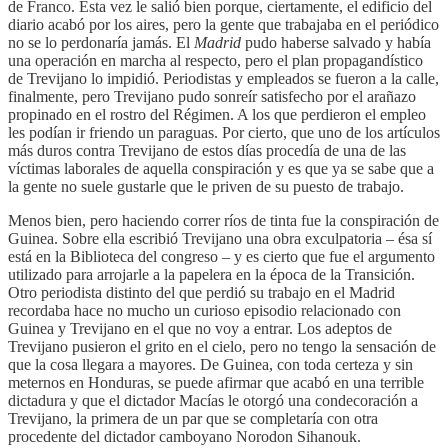
de Franco. Esta vez le salió bien porque, ciertamente, el edificio del
diario acabó por los aires, pero la gente que trabajaba en el periódico
no se lo perdonaría jamás. El
Madrid
pudo haberse salvado y había
una operación en marcha al respecto, pero el plan propagandístico
de Trevijano lo impidió. Periodistas y empleados se fueron a la calle,
finalmente, pero Trevijano pudo sonreír satisfecho por el arañazo
propinado en el rostro del Régimen. A los que perdieron el empleo
les podían ir friendo un paraguas. Por cierto, que uno de los artículos
más duros contra Trevijano de estos días procedía de una de las
víctimas laborales de aquella conspiración y es que ya se sabe que a
la gente no suele gustarle que le priven de su puesto de trabajo.
Menos bien, pero haciendo correr ríos de tinta fue la conspiración de
Guinea. Sobre ella escribió Trevijano una obra exculpatoria – ésa sí
está en la Biblioteca del congreso – y es cierto que fue el argumento
utilizado para arrojarle a la papelera en la época de la Transición.
Otro periodista distinto del que perdió su trabajo en el Madrid
recordaba hace no mucho un curioso episodio relacionado con
Guinea y Trevijano en el que no voy a entrar. Los adeptos de
Trevijano pusieron el grito en el cielo, pero no tengo la sensación de
que la cosa llegara a mayores. De Guinea, con toda certeza y sin
meternos en Honduras, se puede afirmar que acabó en una terrible
dictadura y que el dictador Macías le otorgó una condecoración a
Trevijano, la primera de un par que se completaría con otra
procedente del dictador camboyano Norodon Sihanouk.