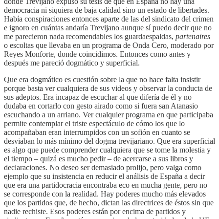
donde Trevijano expuso su tesis de que en España no hay una
democracia ni siquiera de baja calidad sino un estado de libertades.
Había conspiraciones entonces aparte de las del sindicato del crimen
e ignoro en cuántas andaría Trevijano aunque sí puedo decir que no
me parecieron nada recomendables los guardaespaldas,
partenaires
o escoltas que llevaba en un programa de Onda Cero, moderado por
Reyes Monforte, donde coincidimos. Entonces como antes y
después me pareció dogmático y superficial.
Que era dogmático es cuestión sobre la que no hace falta insistir
porque basta ver cualquiera de sus videos y observar la conducta de
sus adeptos. Era incapaz de escuchar al que difería de él y no
dudaba en cortarlo con gesto airado como si fuera san Atanasio
escuchando a un arriano. Ver cualquier programa en que participaba
permite contemplar el triste espectáculo de cómo los que lo
acompañaban eran interrumpidos con un sofión en cuanto se
desviaban lo más mínimo del dogma trevijariano. Que era superficial
es algo que puede comprender cualquiera que se tome la molestia y
el tiempo – quizá es mucho pedir – de acercarse a sus libros y
declaraciones. No deseo ser demasiado prolijo, pero valga como
ejemplo que su insistencia en reducir el análisis de España a decir
que era una partidocracia encontraba eco en mucha gente, pero no
se corresponde con la realidad. Hay poderes mucho más elevados
que los partidos que, de hecho, dictan las directrices de éstos sin que
nadie rechiste. Esos poderes están por encima de partidos y