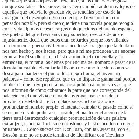
aquellos que son adeptos de Trevijano y a los que todo elogio –
aunque sea falso – les parece poco, pero también ando muy lejos de
aquellos que todavía le guardan viejas rencillas por eso de la
amargura del desempleo. Yo no creo que Trevijano fuera un
pensador notable, pero sí creo que tiene una novela porque recogió
en su vida algunos de esos rasgos enloquecidos del pueblo español,
ese pueblo del que Trevijano, muy soberbia, desconsiderada e
injustamente, decía que todos eran cobardes porque los valientes
murieron en la guerra civil. Son - bien lo sé – rasgos que tanto daño
nos han hecho y nos hacen, pero que a mi me producen una enorme
ternura. En él se dieron cita hasta la muerte el mantenella y no
enmedalla, el mirar a los demás por encima del hombro a pesar de la
derrota innegable, el contar la Historia no como fue sino como se
desea para mantener el punto de la negra honra, el inventarse
palabras – como ese repúblico que es un disparate gramatical porque
implicaría que Trevijano era una cosa pública aunque si es así que
nos informen de cómo cobramos la parte que nos corresponde del
palacete en el que vivía en una de las zonas más caras de la
provincia de Madrid – el complacerse escuchando a otros
pronunciar el nombre propio, el intentar cambiar el pasado como si
semejante dislate pudiera ser posible, el mantener el acento de la
tierra natal destrozando cualquier pronunciación de una palabra
extranjera, el acertar incluso en ocasiones y hasta hacerlo con cierta
brillantez… Como sucede con Don Juan, con la Celestina, con el
Buscón, uno no se puede terminar de identificar con Trevijano