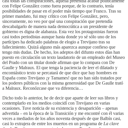
casi todas las conspiraciones, aquella pretendía acabar políticamente
con Felipe González como fuera porque, de lo contrario, tenía
posibilidades de pasar en el poder más tiempo que Franco. Tras su
primer mandato, fui muy crítico con Felipe González, pero,
sinceramente, no veo por qué una conspiración que pretendía
descabalgarlo de manera nada democrática a un presidente de
gobierno es digna de alabanza. Esta vez los protagonistas fueron
casi todos periodistas aunque hasta donde yo sé sólo uno de los
partícipes ha dedicado palabras de elogio a Trevijano tras su
fallecimiento. Quizá alguno más aparezca aunque confieso que
tengo mis dudas. De hecho, los adeptos del difunto estos días han
puesto en circulación un texto laudatorio de un empleado del Museo
del Prado con un titular donde afirman que lo compara con De
Gaulle y Malraux. El que tenga la paciencia de leer el dilatado y
encomiástico texto se percatará de que dice que hay hombres en
España como Trevijano ¡y Tamames! que no han sido tratados por
los poderes públicos con la misma generosidad que De Gaulle trató
a Malraux. Reconózcase que va diferencia…
Dicho todo lo anterior, he de decir que aparte de leer sus libros y
contemplarlo en los medios coincidí con Trevijano en varias
ocasiones. Tuve noticia de su existencia y desaparición – apenas
advertida – en la época de la Transición y me encontré con él varias
veces a mediados de los años noventa después de que Balbín casi,
casi lo extrajera de entre los muertos en un programa de
La clave