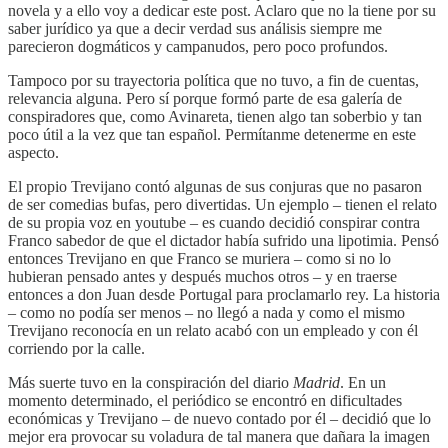
novela y a ello voy a dedicar este post. Aclaro que no la tiene por su
saber jurídico ya que a decir verdad sus análisis siempre me
parecieron dogmáticos y campanudos, pero poco profundos.
Tampoco por su trayectoria política que no tuvo, a fin de cuentas,
relevancia alguna. Pero sí porque formó parte de esa galería de
conspiradores que, como Avinareta, tienen algo tan soberbio y tan
poco útil a la vez que tan español. Permítanme detenerme en este
aspecto.
El propio Trevijano contó algunas de sus conjuras que no pasaron
de ser comedias bufas, pero divertidas. Un ejemplo – tienen el relato
de su propia voz en youtube – es cuando decidió conspirar contra
Franco sabedor de que el dictador había sufrido una lipotimia. Pensó
entonces Trevijano en que Franco se muriera – como si no lo
hubieran pensado antes y después muchos otros – y en traerse
entonces a don Juan desde Portugal para proclamarlo rey. La historia
– como no podía ser menos – no llegó a nada y como el mismo
Trevijano reconocía en un relato acabó con un empleado y con él
corriendo por la calle.
Más suerte tuvo en la conspiración del diario
Madrid
. En un
momento determinado, el periódico se encontró en dificultades
económicas y Trevijano – de nuevo contado por él – decidió que lo
mejor era provocar su voladura de tal manera que dañara la imagen