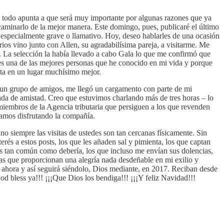
e y todo apunta a que será muy importante por algunas razones que ya
caminarlo de la mejor manera. Este domingo, pues, publicaré el último
o especialmente grave o llamativo. Hoy, deseo hablarles de una ocasión
rios vino junto con Allen, su agradabilísima pareja, a visitarme. Me
. La selección la había llevado a cabo Gala lo que me confirmó que
es una de las mejores personas que he conocido en mi vida y porque
ta en un lugar muchísimo mejor.
s un grupo de amigos, me llegó un cargamento con parte de mi
ada de amistad. Creo que estuvimos charlando más de tres horas – lo
miembros de la Agencia tributaria que persiguen a los que revenden
lamos disfrutando la compañía.
 siempre las visitas de ustedes son tan cercanas físicamente. Sin
rés a estos posts, los que les añaden sal y pimienta, los que captan
s tan común como debería, los que incluso me envían sus dolencias,
as que proporcionan una alegría nada desdeñable en mi exilio y
 ahora y así seguirá siéndolo, Dios mediante, en 2017. Reciban desde
d bless ya!!! ¡¡¡Que Dios los bendiga!!! ¡¡¡Y feliz Navidad!!!