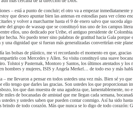
da aún más cercana de la dirección de Dios.
diciones – está a punto de concluir; el otro va a empezar inmediatament
estoy que deseo apuntar bien las antenas en estosdías para ver cómo en
licitarles y volver a marcharme hasta el 9 de enero salvo que suceda alg
rte del grupo de wassap que se constituyó tras uno de los campus litera
entre ellos, uno dedicado por Uribe, el antiguo presidente de Colombia
r hecha. No puedo tener sino palabras de gratitud hacia Gala porque 
 una dignidad que si fueran más generalizadas convertirían este plane
ía las bolsas de plástico, me vi recordando el momento en que, gracia
 compartirlo con Mercedes y Allen. Su visita constituyó una suave bocan
ro. Tolstoi y Pasternak, Montoro y Santos, los últimos atentados y los 
entes en hombres y mujeres, ISIS y Angela Merkel… de todo eso y más hab
 – me llevaron a pensar en todos ustedes una vez más. Bien sé yo que no
llo tengo que darles las gracias. Son ustedes los que proporcionan inte
esbozo, los que dan muestra de una agudeza que, lamentablemente, no e
s de miles de bocanadas de amistad que me llegan cada semana, bocanad
 ustedes y ustedes saben que pueden contar conmigo. Así ha sido hasta
es brindo de todo corazón. Más que nunca se lo digo de todo corazón: Go