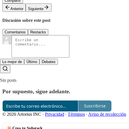
Compartir
Anterior
Siguiente
Discusión sobre este post
Comentarios
Restacks
Lo mejor de
Último
Debates
Sin posts
Por supuesto, sigue adelante.
Suscribirse
© 2026 Artorius INC
·
Privacidad
∙
Términos
∙
Aviso de recolección
Crea tu Substack