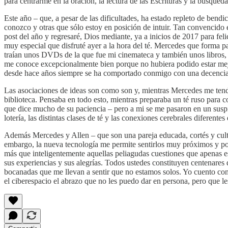
para centrarme en la oración, la lectura de las Escrituras y la búsque
Este año – que, a pesar de las dificultades, ha estado repleto de ben
conozco y otras que sólo estoy en posición de intuir. Tan convencido 
post del año y regresaré, Dios mediante, ya a inicios de 2017 para fe
muy especial que disfruté ayer a la hora del té. Mercedes que forma pa
traían unos DVDs de la que fue mi cinemateca y también unos libros, 
me conoce excepcionalmente bien porque no hubiera podido estar mejo
desde hace años siempre se ha comportado conmigo con una decencia y
Las asociaciones de ideas son como son y, mientras Mercedes me tend
biblioteca. Pensaba en todo esto, mientras preparaba un té ruso para
que dice mucho de su paciencia – pero a mi se me pasaron en un suspi
lotería, las distintas clases de té y las conexiones cerebrales difer
Además Mercedes y Allen – que son una pareja educada, cortés y culta
embargo, la nueva tecnología me permite sentirlos muy próximos y por e
más que inteligentemente aquellas peliagudas cuestiones que apenas 
sus experiencias y sus alegrías. Todos ustedes constituyen centenare
bocanadas que me llevan a sentir que no estamos solos. Yo cuento con
el ciberespacio el abrazo que no les puedo dar en persona, pero que l