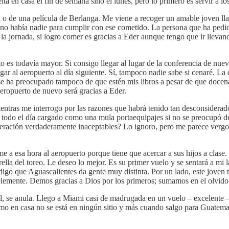
ta en casa el fin de semana sino el lunes, pero lo primero es servir a l
 o de una película de Berlanga. Me viene a recoger un amable joven ll
a no había nadie para cumplir con ese cometido. La persona que ha pedi
la jornada, si logro comer es gracias a Eder aunque tengo que ir llevan
eto es todavía mayor. Si consigo llegar al lugar de la conferencia de n
r al aeropuerto al día siguiente. Sí, tampoco nadie sabe si cenaré. La
se ha preocupado tampoco de que estén mis libros a pesar de que docena
 aeropuerto de nuevo será gracias a Eder.
ientras me interrogo por las razones que habrá tenido tan desconsiderad
r todo el día cargado como una mula portaequipajes si no se preocupó d
deración verdaderamente inaceptables? Lo ignoro, pero me parece vergon
rme a esa hora al aeropuerto porque tiene que acercar a sus hijos a cla
trella del toreo. Le deseo lo mejor. Es su primer vuelo y se sentará a 
igo que Aguascalientes da gente muy distinta. Por un lado, este joven 
ablemente. Demos gracias a Dios por los primeros; sumamos en el olvido
 final, se anula. Llego a Miami casi de madrugada en un vuelo – excelen
mo en casa no se está en ningún sitio y más cuando salgo para Guatema