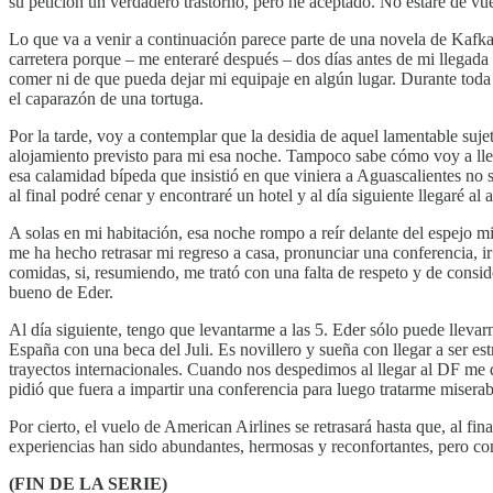
su petición un verdadero trastorno, pero he aceptado. No estaré de vuel
Lo que va a venir a continuación parece parte de una novela de Kafka
carretera porque – me enteraré después – dos días antes de mi llegad
comer ni de que pueda dejar mi equipaje en algún lugar. Durante toda 
el caparazón de una tortuga.
Por la tarde, voy a contemplar que la desidia de aquel lamentable suj
alojamiento previsto para mi esa noche. Tampoco sabe cómo voy a llega
esa calamidad bípeda que insistió en que viniera a Aguascalientes no 
al final podré cenar y encontraré un hotel y al día siguiente llegaré al
A solas en mi habitación, esa noche rompo a reír delante del espejo m
me ha hecho retrasar mi regreso a casa, pronunciar una conferencia, i
comidas, si, resumiendo, me trató con una falta de respeto y de consi
bueno de Eder.
Al día siguiente, tengo que levantarme a las 5. Eder sólo puede lleva
España con una beca del Juli. Es novillero y sueña con llegar a ser es
trayectos internacionales. Cuando nos despedimos al llegar al DF me d
pidió que fuera a impartir una conferencia para luego tratarme miser
Por cierto, el vuelo de American Airlines se retrasará hasta que, al
experiencias han sido abundantes, hermosas y reconfortantes, pero co
(FIN DE LA SERIE)