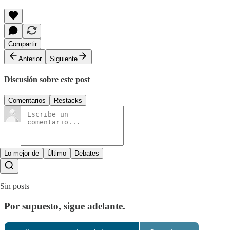
Compartir
Anterior
Siguiente
Discusión sobre este post
Comentarios
Restacks
Lo mejor de
Último
Debates
Sin posts
Por supuesto, sigue adelante.