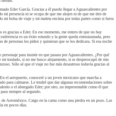
os demás.
amado Eder García. Gracias a él puedo llegar a Aguascalientes por
do mi presencia ni se ocupa de que me alojen ni de que me den de
do mi bolsa de viaje y mi maleta encima por todas partes como si fuera
uevo es gracias a Eder. En ese momento, me entero de que no hay
 conferencia es un éxito rotundo y la gente queda entusiasmada, pero
s de personas los piden y quisieran que se los dedicara. Si esa noche
o personaje para insistir en que pasara por Aguascalientes. ¿Por qué
e mi traslado, si no me busco alojamiento, si se despreocupó de mis
zoso. Sólo sé que el viaje no fue más desastroso todavía gracias al
se. En el aeropuerto, conoceré a un joven mexicano que marcha a
mi lado para calmarse. Le tendré que dar algunas recomendaciones sobre
talento o el abnegado Eder; por otro, un impresentable como él que
 para siempre al segundo.
te – de Aeroméxico. Caigo en la cama como una piedra en un pozo. Las
la en pocos días.