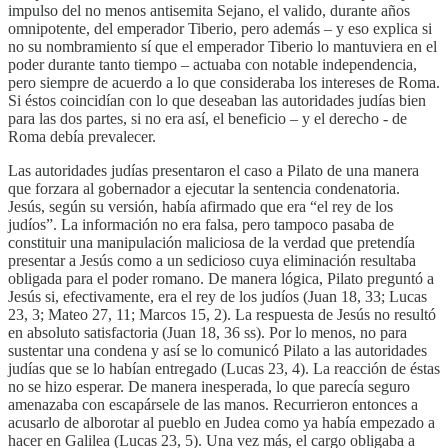
impulso del no menos antisemita Sejano, el valido, durante años
omnipotente, del emperador Tiberio, pero además – y eso explica si
no su nombramiento sí que el emperador Tiberio lo mantuviera en el
poder durante tanto tiempo – actuaba con notable independencia,
pero siempre de acuerdo a lo que consideraba los intereses de Roma.
Si éstos coincidían con lo que deseaban las autoridades judías bien
para las dos partes, si no era así, el beneficio – y el derecho - de
Roma debía prevalecer.
Las autoridades judías presentaron el caso a Pilato de una manera
que forzara al gobernador a ejecutar la sentencia condenatoria.
Jesús, según su versión, había afirmado que era “el rey de los
judíos”. La información no era falsa, pero tampoco pasaba de
constituir una manipulación maliciosa de la verdad que pretendía
presentar a Jesús como a un sedicioso cuya eliminación resultaba
obligada para el poder romano. De manera lógica, Pilato preguntó a
Jesús si, efectivamente, era el rey de los judíos (Juan 18, 33; Lucas
23, 3; Mateo 27, 11; Marcos 15, 2). La respuesta de Jesús no resultó
en absoluto satisfactoria (Juan 18, 36 ss). Por lo menos, no para
sustentar una condena y así se lo comunicó Pilato a las autoridades
judías que se lo habían entregado (Lucas 23, 4). La reacción de éstas
no se hizo esperar. De manera inesperada, lo que parecía seguro
amenazaba con escapársele de las manos. Recurrieron entonces a
acusarlo de alborotar al pueblo en Judea como ya había empezado a
hacer en Galilea (Lucas 23, 5). Una vez más, el cargo obligaba a