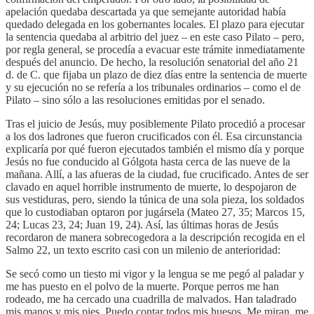
apelación quedaba descartada ya que semejante autoridad había
quedado delegada en los gobernantes locales. El plazo para ejecutar
la sentencia quedaba al arbitrio del juez – en este caso Pilato – pero,
por regla general, se procedía a evacuar este trámite inmediatamente
después del anuncio. De hecho, la resolución senatorial del año 21
d. de C. que fijaba un plazo de diez días entre la sentencia de muerte
y su ejecución no se refería a los tribunales ordinarios – como el de
Pilato – sino sólo a las resoluciones emitidas por el senado.
Tras el juicio de Jesús, muy posiblemente Pilato procedió a procesar
a los dos ladrones que fueron crucificados con él. Esa circunstancia
explicaría por qué fueron ejecutados también el mismo día y porque
Jesús no fue conducido al Gólgota hasta cerca de las nueve de la
mañana. Allí, a las afueras de la ciudad, fue crucificado. Antes de ser
clavado en aquel horrible instrumento de muerte, lo despojaron de
sus vestiduras, pero, siendo la túnica de una sola pieza, los soldados
que lo custodiaban optaron por jugársela (Mateo 27, 35; Marcos 15,
24; Lucas 23, 24; Juan 19, 24). Así, las últimas horas de Jesús
recordaron de manera sobrecogedora a la descripción recogida en el
Salmo 22, un texto escrito casi con un milenio de anterioridad:
Se secó como un tiesto mi vigor y la lengua se me pegó al paladar y
me has puesto en el polvo de la muerte. Porque perros me han
rodeado, me ha cercado una cuadrilla de malvados. Han taladrado
mis manos y mis pies. Puedo contar todos mis huesos. Me miran, me