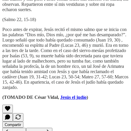
observan. Repartieron entre sí mis vestiduras y sobre mi ropa
echaron suertes.
(Salmo 22, 15-18)
Poco antes de expirar, Jesús recitó el mismo salmo que se inicia con
las palabras “Dios mío, Dios mío, ¿por qué me has desamparado?”.
Luego señaló que todo había quedado consumado (Juan 19, 30) ,
encomendó su espíritu al Padre (Lucas 23, 46) y murió. Era en torno
a las tres de la tarde. Como en el caso del siervo-mesías profetizado
por Isaías (53, 9), su muerte había sido decretada para que tuviera
lugar al lado de malhechores, pero su tumba fue, como también
señalaba la profecía, la de un hombre rico, un tal José de Arimatea
que había tenido amistad con Jesús y que había reclamado el
cadáver (Juan 19, 31-42; Lucas 23, 50-54; Mateo 27, 57-60; Marcos
15, 42-46). En apariencia, el caso de Jesús el judío había quedado
zanjado.
(TOMADO DE César Vidal,
Jesús el judío
)
Compartir