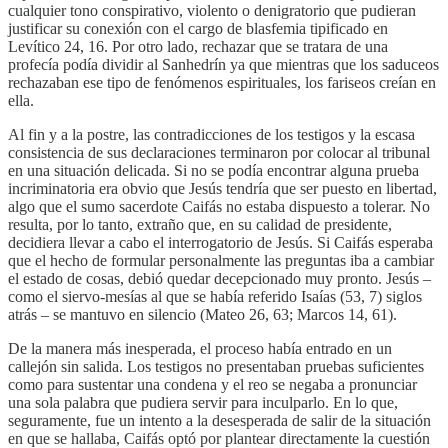
cualquier tono conspirativo, violento o denigratorio que pudieran
justificar su conexión con el cargo de blasfemia tipificado en
Levítico 24, 16. Por otro lado, rechazar que se tratara de una
profecía podía dividir al Sanhedrín ya que mientras que los saduceos
rechazaban ese tipo de fenómenos espirituales, los fariseos creían en
ella.
Al fin y a la postre, las contradicciones de los testigos y la escasa
consistencia de sus declaraciones terminaron por colocar al tribunal
en una situación delicada. Si no se podía encontrar alguna prueba
incriminatoria era obvio que Jesús tendría que ser puesto en libertad,
algo que el sumo sacerdote Caifás no estaba dispuesto a tolerar. No
resulta, por lo tanto, extraño que, en su calidad de presidente,
decidiera llevar a cabo el interrogatorio de Jesús. Si Caifás esperaba
que el hecho de formular personalmente las preguntas iba a cambiar
el estado de cosas, debió quedar decepcionado muy pronto. Jesús –
como el siervo-mesías al que se había referido Isaías (53, 7) siglos
atrás – se mantuvo en silencio (Mateo 26, 63; Marcos 14, 61).
De la manera más inesperada, el proceso había entrado en un
callejón sin salida. Los testigos no presentaban pruebas suficientes
como para sustentar una condena y el reo se negaba a pronunciar
una sola palabra que pudiera servir para inculparlo. En lo que,
seguramente, fue un intento a la desesperada de salir de la situación
en que se hallaba, Caifás optó por plantear directamente la cuestión