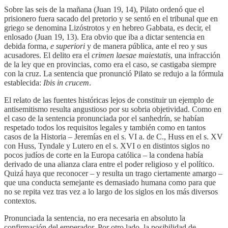
Sobre las seis de la mañana (Juan 19, 14), Pilato ordenó que el
prisionero fuera sacado del pretorio y se sentó en el tribunal que en
griego se denomina Lizóstrotos y en hebreo Gabbata, es decir, el
enlosado (Juan 19, 13). Era obvio que iba a dictar sentencia en
debida forma,
e superiori
y de manera pública, ante el reo y sus
acusadores. El delito era el
crimen laesae maiestatis
, una infracción
de la ley que en provincias, como era el caso, se castigaba siempre
con la cruz. La sentencia que pronunció Pilato se redujo a la fórmula
establecida:
Ibis in crucem
.
El relato de las fuentes históricas lejos de constituir un ejemplo de
antisemitismo resulta angustioso por su sobria objetividad. Como en
el caso de la sentencia pronunciada por el sanhedrín, se habían
respetado todos los requisitos legales y también como en tantos
casos de la Historia – Jeremías en el s. VI a. de C., Huss en el s. XV
con Huss, Tyndale y Lutero en el s. XVI o en distintos siglos no
pocos judíos de corte en la Europa católica – la condena había
derivado de una alianza clara entre el poder religioso y el político.
Quizá haya que reconocer – y resulta un trago ciertamente amargo –
que una conducta semejante es demasiado humana como para que
no se repita vez tras vez a lo largo de los siglos en los más diversos
contextos.
Pronunciada la sentencia, no era necesaria en absoluto la
confirmación del emperador. Por otro lado, la posibilidad de