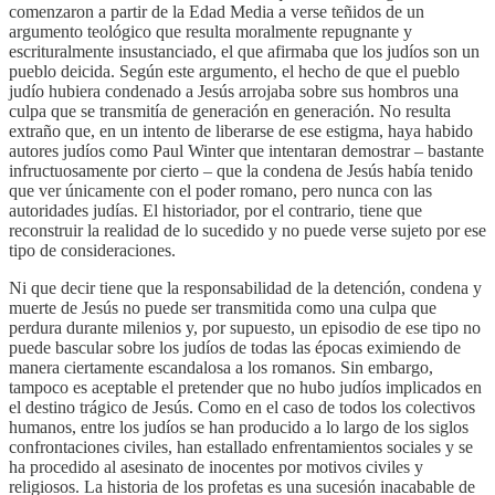
comenzaron a partir de la Edad Media a verse teñidos de un
argumento teológico que resulta moralmente repugnante y
escrituralmente insustanciado, el que afirmaba que los judíos son un
pueblo deicida. Según este argumento, el hecho de que el pueblo
judío hubiera condenado a Jesús arrojaba sobre sus hombros una
culpa que se transmitía de generación en generación. No resulta
extraño que, en un intento de liberarse de ese estigma, haya habido
autores judíos como Paul Winter que intentaran demostrar – bastante
infructuosamente por cierto – que la condena de Jesús había tenido
que ver únicamente con el poder romano, pero nunca con las
autoridades judías. El historiador, por el contrario, tiene que
reconstruir la realidad de lo sucedido y no puede verse sujeto por ese
tipo de consideraciones.
Ni que decir tiene que la responsabilidad de la detención, condena y
muerte de Jesús no puede ser transmitida como una culpa que
perdura durante milenios y, por supuesto, un episodio de ese tipo no
puede bascular sobre los judíos de todas las épocas eximiendo de
manera ciertamente escandalosa a los romanos. Sin embargo,
tampoco es aceptable el pretender que no hubo judíos implicados en
el destino trágico de Jesús. Como en el caso de todos los colectivos
humanos, entre los judíos se han producido a lo largo de los siglos
confrontaciones civiles, han estallado enfrentamientos sociales y se
ha procedido al asesinato de inocentes por motivos civiles y
religiosos. La historia de los profetas es una sucesión inacabable de