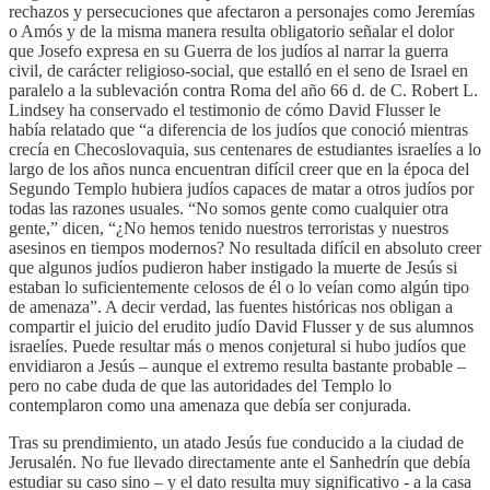
rechazos y persecuciones que afectaron a personajes como Jeremías
o Amós y de la misma manera resulta obligatorio señalar el dolor
que Josefo expresa en su Guerra de los judíos al narrar la guerra
civil, de carácter religioso-social, que estalló en el seno de Israel en
paralelo a la sublevación contra Roma del año 66 d. de C. Robert L.
Lindsey ha conservado el testimonio de cómo David Flusser le
había relatado que “a diferencia de los judíos que conoció mientras
crecía en Checoslovaquia, sus centenares de estudiantes israelíes a lo
largo de los años nunca encuentran difícil creer que en la época del
Segundo Templo hubiera judíos capaces de matar a otros judíos por
todas las razones usuales. “No somos gente como cualquier otra
gente,” dicen, “¿No hemos tenido nuestros terroristas y nuestros
asesinos en tiempos modernos? No resultada difícil en absoluto creer
que algunos judíos pudieron haber instigado la muerte de Jesús si
estaban lo suficientemente celosos de él o lo veían como algún tipo
de amenaza”. A decir verdad, las fuentes históricas nos obligan a
compartir el juicio del erudito judío David Flusser y de sus alumnos
israelíes. Puede resultar más o menos conjetural si hubo judíos que
envidiaron a Jesús – aunque el extremo resulta bastante probable –
pero no cabe duda de que las autoridades del Templo lo
contemplaron como una amenaza que debía ser conjurada.
Tras su prendimiento, un atado Jesús fue conducido a la ciudad de
Jerusalén. No fue llevado directamente ante el Sanhedrín que debía
estudiar su caso sino – y el dato resulta muy significativo - a la casa