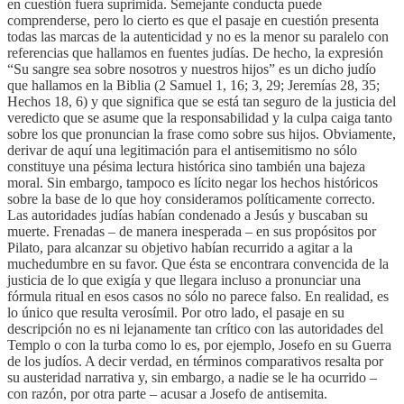
en cuestión fuera suprimida. Semejante conducta puede
comprenderse, pero lo cierto es que el pasaje en cuestión presenta
todas las marcas de la autenticidad y no es la menor su paralelo con
referencias que hallamos en fuentes judías. De hecho, la expresión
“Su sangre sea sobre nosotros y nuestros hijos” es un dicho judío
que hallamos en la Biblia (2 Samuel 1, 16; 3, 29; Jeremías 28, 35;
Hechos 18, 6) y que significa que se está tan seguro de la justicia del
veredicto que se asume que la responsabilidad y la culpa caiga tanto
sobre los que pronuncian la frase como sobre sus hijos. Obviamente,
derivar de aquí una legitimación para el antisemitismo no sólo
constituye una pésima lectura histórica sino también una bajeza
moral. Sin embargo, tampoco es lícito negar los hechos históricos
sobre la base de lo que hoy consideramos políticamente correcto.
Las autoridades judías habían condenado a Jesús y buscaban su
muerte. Frenadas – de manera inesperada – en sus propósitos por
Pilato, para alcanzar su objetivo habían recurrido a agitar a la
muchedumbre en su favor. Que ésta se encontrara convencida de la
justicia de lo que exigía y que llegara incluso a pronunciar una
fórmula ritual en esos casos no sólo no parece falso. En realidad, es
lo único que resulta verosímil. Por otro lado, el pasaje en su
descripción no es ni lejanamente tan crítico con las autoridades del
Templo o con la turba como lo es, por ejemplo, Josefo en su Guerra
de los judíos. A decir verdad, en términos comparativos resalta por
su austeridad narrativa y, sin embargo, a nadie se le ha ocurrido –
con razón, por otra parte – acusar a Josefo de antisemita.