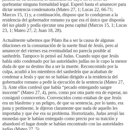
quebrantar ninguna formalidad legal. Esperó hasta el amanecer para
dictar sentencia condenatoria (Mateo 27, 1; Lucas 22, 66-71;
Marcos 15, 1) y, a continuación, dispuso que lo condujeran a la
residencia del gobernador romano ya que era el único que disponía
del
ius gladii
y podía ejecutar una pena capital (Marcos 15, 1; Lucas
23, 1; Mateo 27, 2; Juan 18, 28).
Actualmente sabemos que Pilato iba a ser la causa de algunas
dilaciones en la consumación de la suerte final de Jesús, pero al
amanecer del viernes esa eventualidad no parecía posible al
sanhedrín. Tampoco lo pensó así Judas. Cuando supo que Jesús
había sido condenado por las autoridades judías no le cupo la menor
duda de que su destino iba a ser la muerte. Reconcomido por la
culpa, acudió a los miembros del sanhedrín que acababan de
condenar a Jesús y que no se habían dirigido a la residencia del
gobernador romano a pedir la ejecución de la sentencia (Mateo 27,
3). Ante ellos confesó que había “pecado entregando sangre
inocente” (Mateo 27, 4), pero, como por otra parte era de esperar, no
consiguió conmoverlos. Convencidos como estaban de que Jesús
era un blasfemo y un peligro, de que su sentencia, por lo tanto, era
justa y pertinente, le dijeron claramente que nada de aquello les
importaba y que ése era su problema. Horrorizado, Judas arrojó las
monedas que le habían entregado como precio por su traición y
abandonó el lugar donde se habían encontrado con las autoridades
judías (Mateo 27, 5).