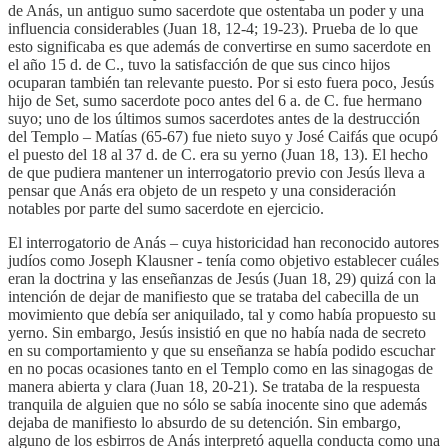
de Anás, un antiguo sumo sacerdote que ostentaba un poder y una
influencia considerables (Juan 18, 12-4; 19-23). Prueba de lo que
esto significaba es que además de convertirse en sumo sacerdote en
el año 15 d. de C., tuvo la satisfacción de que sus cinco hijos
ocuparan también tan relevante puesto. Por si esto fuera poco, Jesús
hijo de Set, sumo sacerdote poco antes del 6 a. de C. fue hermano
suyo; uno de los últimos sumos sacerdotes antes de la destrucción
del Templo – Matías (65-67) fue nieto suyo y José Caifás que ocupó
el puesto del 18 al 37 d. de C. era su yerno (Juan 18, 13). El hecho
de que pudiera mantener un interrogatorio previo con Jesús lleva a
pensar que Anás era objeto de un respeto y una consideración
notables por parte del sumo sacerdote en ejercicio.
El interrogatorio de Anás – cuya historicidad han reconocido autores
judíos como Joseph Klausner - tenía como objetivo establecer cuáles
eran la doctrina y las enseñanzas de Jesús (Juan 18, 29) quizá con la
intención de dejar de manifiesto que se trataba del cabecilla de un
movimiento que debía ser aniquilado, tal y como había propuesto su
yerno. Sin embargo, Jesús insistió en que no había nada de secreto
en su comportamiento y que su enseñanza se había podido escuchar
en no pocas ocasiones tanto en el Templo como en las sinagogas de
manera abierta y clara (Juan 18, 20-21). Se trataba de la respuesta
tranquila de alguien que no sólo se sabía inocente sino que además
dejaba de manifiesto lo absurdo de su detención. Sin embargo,
alguno de los esbirros de Anás interpretó aquella conducta como una