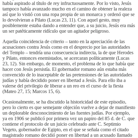
había aspirado al título de rey infructuosamente. Por lo visto, Jesús
tampoco había avanzado mucho en el camino de obtener la realeza
así que lo vistió con una ropa propia de un monarca y ordenó que se
lo devolvieran a Pilato (Lucas 23, 11). Con aquel gesto, muy
posiblemente estaba dando a entender que, a su juicio, Jesús era más
un ser patéticamente ridículo que un agitador peligroso.
Aquella coincidencia de criterio – tanto en la apreciación de las
acusaciones contra Jesús como en el desprecio por las autoridades
del Templo – tendría una consecuencia indirecta, la de que Herodes
y Pilato, entonces enemistados, se acercaran políticamente (Lucas
23, 12). Sin embargo, de momento, el problema de lo que había que
hacer con Jesús persistía. El gobernador romano aún estaba más
convencido de lo inaceptable de las pretensiones de las autoridades
judías y había decidido poner en libertad a Jesús. Para ello iba a
valerse del privilegio de liberar a un reo en el curso de la fiesta
(Mateo 27, 15; Marcos 15, 6).
Ocasionalmente, se ha discutido la historicidad de este episodio,
pero lo cierto es que semejante objeción vuelve a dejar de manifiesto
un deplorable desconocimiento de las fuentes judías. Por ejemplo,
ya en 1906 se publicó por primera vez un papiro del 85 d. de C. que
contiene el protocolo de un juicio celebrado ante C. Septimio
Vegeto, gobernador de Egipto, en el que se señala como el citado
magistrado romano decidió poner en libertad a un acusado llamado