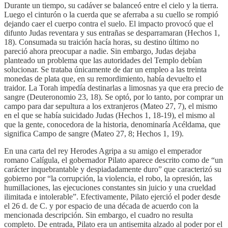
Durante un tiempo, su cadáver se balanceó entre el cielo y la tierra.
Luego el cinturón o la cuerda que se aferraba a su cuello se rompió
dejando caer el cuerpo contra el suelo. El impacto provocó que el
difunto Judas reventara y sus entrañas se desparramaran (Hechos 1,
18). Consumada su traición hacía horas, su destino último no
pareció ahora preocupar a nadie. Sin embargo, Judas dejaba
planteado un problema que las autoridades del Templo debían
solucionar. Se trataba únicamente de dar un empleo a las treinta
monedas de plata que, en su remordimiento, había devuelto el
traidor. La Torah impedía destinarlas a limosnas ya que era precio de
sangre (Deuteronomio 23, 18). Se optó, por lo tanto, por comprar un
campo para dar sepultura a los extranjeros (Mateo 27, 7), el mismo
en el que se había suicidado Judas (Hechos 1, 18-19), el mismo al
que la gente, conocedora de la historia, denominaría Acéldama, que
significa Campo de sangre (Mateo 27, 8; Hechos 1, 19).
En una carta del rey Herodes Agripa a su amigo el emperador
romano Calígula, el gobernador Pilato aparece descrito como de “un
carácter inquebrantable y despiadadamente duro” que caracterizó su
gobierno por “la corrupción, la violencia, el robo, la opresión, las
humillaciones, las ejecuciones constantes sin juicio y una crueldad
ilimitada e intolerable”. Efectivamente, Pilato ejerció el poder desde
el 26 d. de C. y por espacio de una década de acuerdo con la
mencionada descripción. Sin embargo, el cuadro no resulta
completo. De entrada, Pilato era un antisemita alzado al poder por el