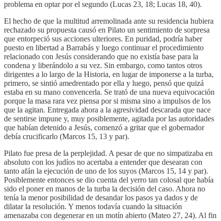
problema en optar por el segundo (Lucas 23, 18; Lucas 18, 40).
El hecho de que la multitud arremolinada ante su residencia hubiera
rechazado su propuesta causó en Pilato un sentimiento de sorpresa
que entorpeció sus acciones ulteriores. En puridad, podría haber
puesto en libertad a Barrabás y luego continuar el procedimiento
relacionado con Jesús considerando que no existía base para la
condena y liberándolo a su vez. Sin embargo, como tantos otros
dirigentes a lo largo de la Historia, en lugar de imponerse a la turba,
primero, se sintió amedrentado por ella y luego, pensó que quizá
estaba en su mano convencerla. Se trató de una nueva equivocación
porque la masa rara vez piensa por si misma sino a impulsos de los
que la agitan. Entregada ahora a la agresividad descarada que nace
de sentirse impune y, muy posiblemente, agitada por las autoridades
que habían detenido a Jesús, comenzó a gritar que el gobernador
debía crucificarlo (Marcos 15, 13 y par).
Pilato fue presa de la perplejidad. A pesar de que no simpatizaba en
absoluto con los judíos no acertaba a entender que desearan con
tanto afán la ejecución de uno de los suyos (Marcos 15, 14 y par).
Posiblemente entonces se dio cuenta del yerro tan colosal que había
sido el poner en manos de la turba la decisión del caso. Ahora no
tenía la menor posibilidad de desandar los pasos ya dados y de
dilatar la resolución. Y menos todavía cuando la situación
amenazaba con degenerar en un motín abierto (Mateo 27, 24). Al fin