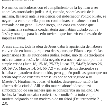
No menos meticulosas con el cumplimiento de la ley iban a ser
ahora las autoridades judías. Así, cuando, sobre las seis de la
mañana, llegaron ante la residencia del gobernador Poncio Pilato, se
negaron a entrar en ella para no contaminarse ritualmente con la
cercanía de un gentil. Desde luego, una cosa era pedirle que
confirmara la sentencia condenatoria que habían dictado contra
Jesús y otra que para hacerlo tuvieran que incurrir en el estado de
impureza ritual.
A esas alturas, toda la obra de Jesús daba la apariencia de haberse
convertido en humo porque era de esperar que Pilato aceptaría las
pretensiones de las autoridades judías. Pedro, uno de los discípulos
más cercanos a Jesús, le había negado esa noche aterrado por una
simple criada (Juan 18, 15-18, 25-27; Lucas 22, 54-62; Mateo 26,
58, 69-75; Marcos 14, 54, 66-72) y el resto de los discípulos se
hallaba en paradero desconocido, pero ¿quién podía asegurar que no
serían objeto de cruentas represalias por haber seguido a su
Maestro?. Finalmente, Judas, el traidor, desesperado, salió a las
afueras de la ciudad. Allí se dio muerte ahorcándose quizá
simbolizando de esa manera que se consideraba un maldito. De
hecho, la Torah mosaica confería esa condición a todo el que
muriera colgando de un madero o de un árbol (Deuteronomio 21,
23).