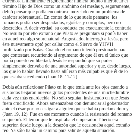
extremos. Difícilmente el gobernador hubiera podido interpretar el
término Hijo de Dios como un sinónimo del mesías y, seguramente,
debió pensar que podía encontrarse mezclado en un problema de
carácter sobrenatural. En contra de lo que suele pensarse, los
romanos podían ser despiadados, egoístas y corruptos, pero no
descreídos. A decir verdad, su conducta era exactamente la contraria.
No resulta por ello extraño que Pilato se preguntara si podía haber
en aquel reo algo sobrenatural. Angustiado, interrogó a Jesús, pero
éste nuevamente optó por callar como el Siervo de YHVH
profetizado por Isaías. Cuando el romano intentó presionarlo para
que contestara recurriendo al argumento de que él era el único que
podía ponerlo en libertad, Jesús le respondió que su poder
simplemente derivaba de una autoridad superior y que, desde luego,
los que lo habían llevado hasta allí eran más culpables que él de lo
que estaba sucediendo (Juan 18, 11-12).
Debía aún reflexionar Pilato en lo que tenía ante los ojos cuando a
sus oidos llegaron nuevos gritos procedentes de una muchedumbre
cada vez más enardecida. No sólo seguían insistiendo en que Jesús
fuera crucificado. Ahora amenazaban con denunciar al gobernador
ante el césar por no castigar a alguien que se había proclamado rey
(Juan 19, 12). Fue en ese momento cuando la resistencia del romano
se quebró. El temor que le inspiraba el emperador Tiberio era
superior, desde luego, a la desazón que le ocasionaba aquel extraño
reo. Ya sólo había un camino para salir de aquella situación.