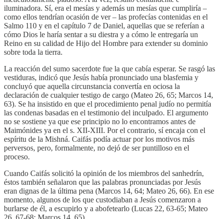
iluminadora. Sí, era el mesías y además un mesías que cumpliría –
como ellos tendrían ocasión de ver – las profecías contenidas en el
Salmo 110 y en el capítulo 7 de Daniel, aquellas que se referían a
cómo Dios le haría sentar a su diestra y a cómo le entregaría un
Reino en su calidad de Hijo del Hombre para extender su dominio
sobre toda la tierra.
La reacción del sumo sacerdote fue la que cabía esperar. Se rasgó las
vestiduras, indicó que Jesús había pronunciado una blasfemia y
concluyó que aquella circunstancia convertía en ociosa la
declaración de cualquier testigo de cargo (Mateo 26, 65; Marcos 14,
63). Se ha insistido en que el procedimiento penal judío no permitía
las condenas basadas en el testimonio del inculpado. El argumento
no se sostiene ya que ese principio no lo encontramos antes de
Maimónides ya en el s. XII-XIII. Por el contrario, sí encaja con el
espíritu de la Mishná. Caifás podía actuar por los motivos más
perversos, pero, formalmente, no dejó de ser puntilloso en el
proceso.
Cuando Caifás solicitó la opinión de los miembros del sanhedrín,
éstos también señalaron que las palabras pronunciadas por Jesús
eran dignas de la última pena (Marcos 14, 64; Mateo 26, 66). En ese
momento, algunos de los que custodiaban a Jesús comenzaron a
burlarse de él, a escupirlo y a abofetearlo (Lucas 22, 63-65; Mateo
26, 67-68; Marcos 14, 65).