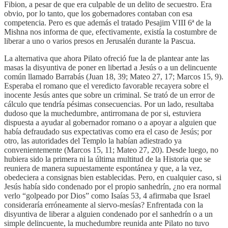
Fibion, a pesar de que era culpable de un delito de secuestro. Era
obvio, por lo tanto, que los gobernadores contaban con esa
competencia. Pero es que además el tratado Pesajim VIII 6ª de la
Mishna nos informa de que, efectivamente, existía la costumbre de
liberar a uno o varios presos en Jerusalén durante la Pascua.
La alternativa que ahora Pilato ofreció fue la de plantear ante las
masas la disyuntiva de poner en libertad a Jesús o a un delincuente
común llamado Barrabás (Juan 18, 39; Mateo 27, 17; Marcos 15, 9).
Esperaba el romano que el veredicto favorable recayera sobre el
inocente Jesús antes que sobre un criminal. Se trató de un error de
cálculo que tendría pésimas consecuencias. Por un lado, resultaba
dudoso que la muchedumbre, antirromana de por si, estuviera
dispuesta a ayudar al gobernador romano o a apoyar a alguien que
había defraudado sus expectativas como era el caso de Jesús; por
otro, las autoridades del Templo la habían adiestrado ya
convenientemente (Marcos 15, 11; Mateo 27, 20). Desde luego, no
hubiera sido la primera ni la última multitud de la Historia que se
reuniera de manera supuestamente espontánea y que, a la vez,
obedeciera a consignas bien establecidas. Pero, en cualquier caso, si
Jesús había sido condenado por el propio sanhedrín, ¿no era normal
verlo “golpeado por Dios” como Isaías 53, 4 afirmaba que Israel
consideraría erróneamente al siervo-mesías? Enfrentada con la
disyuntiva de liberar a alguien condenado por el sanhedrín o a un
simple delincuente, la muchedumbre reunida ante Pilato no tuvo