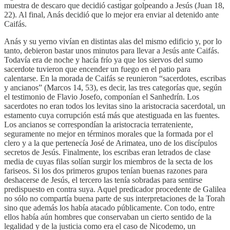
muestra de descaro que decidió castigar golpeando a Jesús (Juan 18,
22). Al final, Anás decidió que lo mejor era enviar al detenido ante
Caifás.
Anás y su yerno vivían en distintas alas del mismo edificio y, por lo
tanto, debieron bastar unos minutos para llevar a Jesús ante Caifás.
Todavía era de noche y hacía frío ya que los siervos del sumo
sacerdote tuvieron que encender un fuego en el patio para
calentarse. En la morada de Caifás se reunieron “sacerdotes, escribas
y ancianos” (Marcos 14, 53), es decir, las tres categorías que, según
el testimonio de Flavio Josefo, componían el Sanhedrín. Los
sacerdotes no eran todos los levitas sino la aristocracia sacerdotal, un
estamento cuya corrupción está más que atestiguada en las fuentes.
Los ancianos se correspondían la aristocracia terrateniente,
seguramente no mejor en términos morales que la formada por el
clero y a la que pertenecía José de Arimatea, uno de los discípulos
secretos de Jesús. Finalmente, los escribas eran letrados de clase
media de cuyas filas solían surgir los miembros de la secta de los
fariseos. Si los dos primeros grupos tenían buenas razones para
deshacerse de Jesús, el tercero las tenía sobradas para sentirse
predispuesto en contra suya. Aquel predicador procedente de Galilea
no sólo no compartía buena parte de sus interpretaciones de la Torah
sino que además los había atacado públicamente. Con todo, entre
ellos había aún hombres que conservaban un cierto sentido de la
legalidad y de la justicia como era el caso de Nicodemo, un