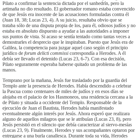
Pilato a confirmar la sentencia dictada por el sanhedrín, pero la
artimaña no dio resultado. El gobernador romano estaba convencido
de que Jesús era inocente de las acusaciones formuladas contra él
(Juan 18, 38; Lucas 23, 4). A su juicio, resultaba obvio que se
trataba sólo de una disputa propia de los, para él, odiosos judíos y no
estaba en absoluto dispuesto a ayudar a las autoridades a imponer
sus puntos de vista. Si acaso se sentía tentado como tantas veces a
demostrarles el desprecio que le inspiraban. Puesto que Jesús era de
Galilea, la competencia para juzgar aquel caso según el principio
jurídico de
forum delicti commissi
correspondía a Herodes. A él
debía ser llevado el detenido (Lucas 23, 6-7). Con esa decisión,
Pilato seguramente esperaba haberse quitado un problema de las
manos.
Temprano por la mañana, Jesús fue trasladado por la guardia del
Templo ante la presencia de Herodes. Había descendido a celebrar
la Pascua como centenares de miles de judíos y en esos días se
alojaba en el palacio de los Hasmoneos, una residencia cercana a la
de Pilato y situada a occidente del Templo. Responsable de la
ejecución de Juan el Bautista, Herodes había manifestado
eventualmente algún interés por Jesús. Ahora esperó que realizara
alguno de aquellos milagros que se le atribuían (Lucas 23, 8), pero
Jesús persistió en el silencio que debía caracterizar al siervo-mesías
(Lucas 23, 9). Finalmente, Herodes y sus acompañantes optaron por
entregarse a una burla canallesca. Durante toda su vida, Herodes