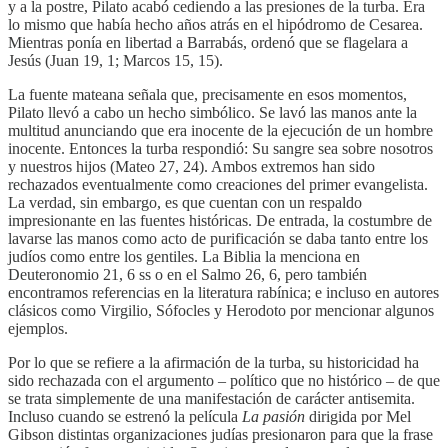
y a la postre, Pilato acabó cediendo a las presiones de la turba. Era
lo mismo que había hecho años atrás en el hipódromo de Cesarea.
Mientras ponía en libertad a Barrabás, ordenó que se flagelara a
Jesús (Juan 19, 1; Marcos 15, 15).
La fuente mateana señala que, precisamente en esos momentos,
Pilato llevó a cabo un hecho simbólico. Se lavó las manos ante la
multitud anunciando que era inocente de la ejecución de un hombre
inocente. Entonces la turba respondió: Su sangre sea sobre nosotros
y nuestros hijos (Mateo 27, 24). Ambos extremos han sido
rechazados eventualmente como creaciones del primer evangelista.
La verdad, sin embargo, es que cuentan con un respaldo
impresionante en las fuentes históricas. De entrada, la costumbre de
lavarse las manos como acto de purificación se daba tanto entre los
judíos como entre los gentiles. La Biblia la menciona en
Deuteronomio 21, 6 ss o en el Salmo 26, 6, pero también
encontramos referencias en la literatura rabínica; e incluso en autores
clásicos como Virgilio, Sófocles y Herodoto por mencionar algunos
ejemplos.
Por lo que se refiere a la afirmación de la turba, su historicidad ha
sido rechazada con el argumento – político que no histórico – de que
se trata simplemente de una manifestación de carácter antisemita.
Incluso cuando se estrenó la película
La pasión
dirigida por Mel
Gibson distintas organizaciones judías presionaron para que la frase