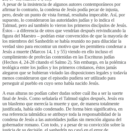
A pesar de la insistencia de algunos autores contemporáneos por
afirmar lo contrario, la condena de Jesús podía pecar de injusta,
pero, desde un punto de vista formal, resultaba impecable. Así, por
supuesto, lo consideraron las autoridades judías y lo indica el
Talmud, pero así también lo vieron los primeros discípulos de Jesús.
Éstos – a diferencia de otros que vendrían después reivindicando la
figura del Maestro – podrían estar convencidos de que la mayoría de
los miembros del Sanhedrín se había reunido no para dilucidar la
verdad sino para encontrar un motivo que les permitiera condenar a
Jesús a muerte (Marcos 14, 1 y 55) viendo en ello incluso el
cumplimiento de profecías contenidas en las Escrituras judías
(Hechos 4, 24-28 citando el Salmo 2). Sin embargo, en la polémica
teológica entre los judíos y los primeros cristianos, éstos jamás
alegaron que se hubieran violado las disposiciones legales y todavía
menos consideraron que el episodio pudiera ser utilizado para
perseguir al pueblo en cuyo seno había nacido Jesús.
A esas alturas no podían caber dudas sobre cuál iba a ser la suerte
final de Jesús. Como señalaría el Talmud siglos después, Jesús era
un blasfemo que merecía la muerte y que, de manera totalmente
justificada, había sido condenado. De forma bien significativa, en
esa referencia talmúdica se atribuye toda la responsabilidad de la
condena de Jesús a las autoridades judías sin mención alguna del
gobernador romano. Con todo, y a pesar de su convicción sobre la
justicia de su decisión, el sanhedrín no cayó en el error de