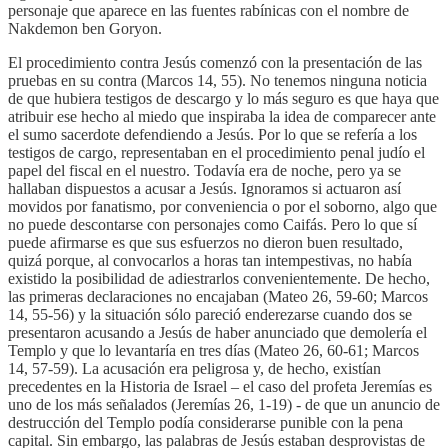
personaje que aparece en las fuentes rabínicas con el nombre de
Nakdemon ben Goryon.
El procedimiento contra Jesús comenzó con la presentación de las
pruebas en su contra (Marcos 14, 55). No tenemos ninguna noticia
de que hubiera testigos de descargo y lo más seguro es que haya que
atribuir ese hecho al miedo que inspiraba la idea de comparecer ante
el sumo sacerdote defendiendo a Jesús. Por lo que se refería a los
testigos de cargo, representaban en el procedimiento penal judío el
papel del fiscal en el nuestro. Todavía era de noche, pero ya se
hallaban dispuestos a acusar a Jesús. Ignoramos si actuaron así
movidos por fanatismo, por conveniencia o por el soborno, algo que
no puede descontarse con personajes como Caifás. Pero lo que sí
puede afirmarse es que sus esfuerzos no dieron buen resultado,
quizá porque, al convocarlos a horas tan intempestivas, no había
existido la posibilidad de adiestrarlos convenientemente. De hecho,
las primeras declaraciones no encajaban (Mateo 26, 59-60; Marcos
14, 55-56) y la situación sólo pareció enderezarse cuando dos se
presentaron acusando a Jesús de haber anunciado que demolería el
Templo y que lo levantaría en tres días (Mateo 26, 60-61; Marcos
14, 57-59). La acusación era peligrosa y, de hecho, existían
precedentes en la Historia de Israel – el caso del profeta Jeremías es
uno de los más señalados (Jeremías 26, 1-19) - de que un anuncio de
destrucción del Templo podía considerarse punible con la pena
capital. Sin embargo, las palabras de Jesús estaban desprovistas de