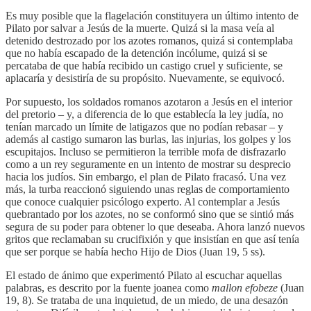
Es muy posible que la flagelación constituyera un último intento de
Pilato por salvar a Jesús de la muerte. Quizá si la masa veía al
detenido destrozado por los azotes romanos, quizá si contemplaba
que no había escapado de la detención incólume, quizá si se
percataba de que había recibido un castigo cruel y suficiente, se
aplacaría y desistiría de su propósito. Nuevamente, se equivocó.
Por supuesto, los soldados romanos azotaron a Jesús en el interior
del pretorio – y, a diferencia de lo que establecía la ley judía, no
tenían marcado un límite de latigazos que no podían rebasar – y
además al castigo sumaron las burlas, las injurias, los golpes y los
escupitajos. Incluso se permitieron la terrible mofa de disfrazarlo
como a un rey seguramente en un intento de mostrar su desprecio
hacia los judíos. Sin embargo, el plan de Pilato fracasó. Una vez
más, la turba reaccionó siguiendo unas reglas de comportamiento
que conoce cualquier psicólogo experto. Al contemplar a Jesús
quebrantado por los azotes, no se conformó sino que se sintió más
segura de su poder para obtener lo que deseaba. Ahora lanzó nuevos
gritos que reclamaban su crucifixión y que insistían en que así tenía
que ser porque se había hecho Hijo de Dios (Juan 19, 5 ss).
El estado de ánimo que experimentó Pilato al escuchar aquellas
palabras, es descrito por la fuente joanea como
mallon efobeze
(Juan
19, 8). Se trataba de una inquietud, de un miedo, de una desazón