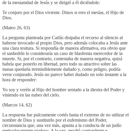
de la mesianidad de Jesús y se dirigió a él diciéndole:
Te conjuro por el Dios viviente. Dinos si eres el mesías, el Hijo de
Dios.
(Mateo 26, 63)
La pregunta planteada por Caifás disipaba el recurso al silencio al
haberse invocado al propio Dios, pero además colocaba a Jesús ante
una clara tesitura. Si respondía de manera afirmativa, era obvio que
el sanhedrín lo consideraría un caso de blasfemia merecedor de la
muerte. Si, por el contrario, contestaba de manera negativa, quizá
habría que ponerlo en libertad, pero todo su atractivo sobre las
masas quedaría irremisiblemente dañado y, como peligro, podría
verse conjurado. Jesús no parece haber dudado un solo instante a la
hora de responder:
Yo soy y veréis al Hijo del hombre sentado a la diestra del Poder y
viniendo en las nubes del cielo.
(Marcos 14, 62)
La respuesta fue pulcramente cortés hasta el extremo de no utilizar el
nombre de Dios y sustituirlo por el eufemismo del Poder,
circunstancia que, una vez más, apunta a la conducta de un judío
meticulosamente piadoso. A la vez, resultó contundente e