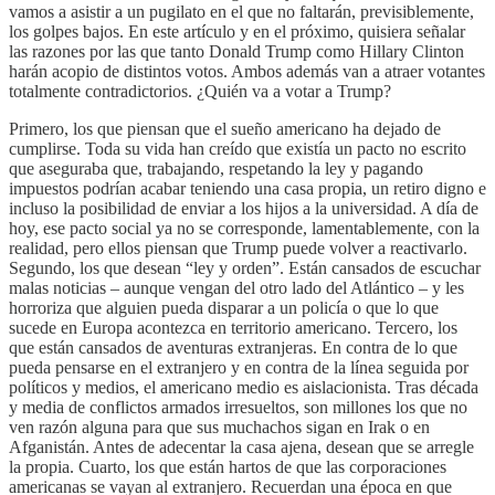
vamos a asistir a un pugilato en el que no faltarán, previsiblemente,
los golpes bajos. En este artículo y en el próximo, quisiera señalar
las razones por las que tanto Donald Trump como Hillary Clinton
harán acopio de distintos votos. Ambos además van a atraer votantes
totalmente contradictorios. ¿Quién va a votar a Trump?
Primero, los que piensan que el sueño americano ha dejado de
cumplirse. Toda su vida han creído que existía un pacto no escrito
que aseguraba que, trabajando, respetando la ley y pagando
impuestos podrían acabar teniendo una casa propia, un retiro digno e
incluso la posibilidad de enviar a los hijos a la universidad. A día de
hoy, ese pacto social ya no se corresponde, lamentablemente, con la
realidad, pero ellos piensan que Trump puede volver a reactivarlo.
Segundo, los que desean “ley y orden”. Están cansados de escuchar
malas noticias – aunque vengan del otro lado del Atlántico – y les
horroriza que alguien pueda disparar a un policía o que lo que
sucede en Europa acontezca en territorio americano. Tercero, los
que están cansados de aventuras extranjeras. En contra de lo que
pueda pensarse en el extranjero y en contra de la línea seguida por
políticos y medios, el americano medio es aislacionista. Tras década
y media de conflictos armados irresueltos, son millones los que no
ven razón alguna para que sus muchachos sigan en Irak o en
Afganistán. Antes de adecentar la casa ajena, desean que se arregle
la propia. Cuarto, los que están hartos de que las corporaciones
americanas se vayan al extranjero. Recuerdan una época en que