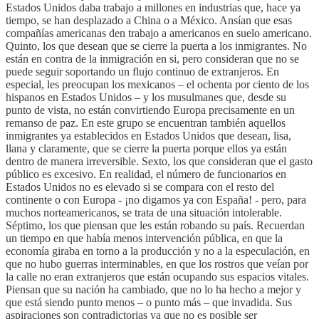
Estados Unidos daba trabajo a millones en industrias que, hace ya
tiempo, se han desplazado a China o a México. Ansían que esas
compañías americanas den trabajo a americanos en suelo americano.
Quinto, los que desean que se cierre la puerta a los inmigrantes. No
están en contra de la inmigración en si, pero consideran que no se
puede seguir soportando un flujo continuo de extranjeros. En
especial, les preocupan los mexicanos – el ochenta por ciento de los
hispanos en Estados Unidos – y los musulmanes que, desde su
punto de vista, no están convirtiendo Europa precisamente en un
remanso de paz. En este grupo se encuentran también aquellos
inmigrantes ya establecidos en Estados Unidos que desean, lisa,
llana y claramente, que se cierre la puerta porque ellos ya están
dentro de manera irreversible. Sexto, los que consideran que el gasto
público es excesivo. En realidad, el número de funcionarios en
Estados Unidos no es elevado si se compara con el resto del
continente o con Europa - ¡no digamos ya con España! - pero, para
muchos norteamericanos, se trata de una situación intolerable.
Séptimo, los que piensan que les están robando su país. Recuerdan
un tiempo en que había menos intervención pública, en que la
economía giraba en torno a la producción y no a la especulación, en
que no hubo guerras interminables, en que los rostros que veían por
la calle no eran extranjeros que están ocupando sus espacios vitales.
Piensan que su nación ha cambiado, que no lo ha hecho a mejor y
que está siendo punto menos – o punto más – que invadida. Sus
aspiraciones son contradictorias ya que no es posible ser