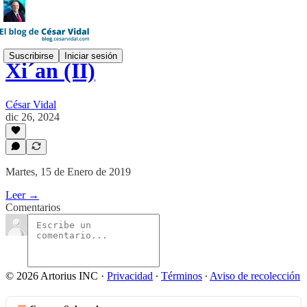
Suscribirse
Iniciar sesión
Xi´an (II)
César Vidal
dic 26, 2024
Martes, 15 de Enero de 2019
Leer →
Comentarios
© 2026 Artorius INC
·
Privacidad
∙
Términos
∙
Aviso de recolección