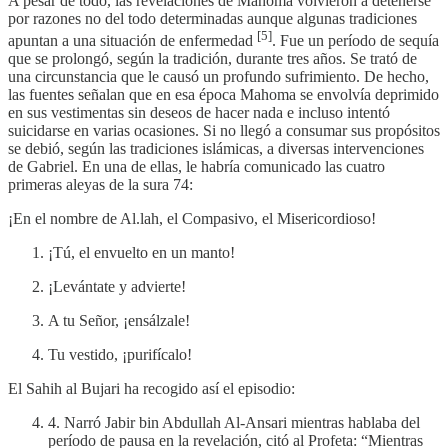
A pesar de todo, las revelaciones de Mahoma volvieron a detenerse
por razones no del todo determinadas aunque algunas tradiciones
[5]
apuntan a una situación de enfermedad
. Fue un período de sequía
que se prolongó, según la tradición, durante tres años. Se trató de
una circunstancia que le causó un profundo sufrimiento. De hecho,
las fuentes señalan que en esa época Mahoma se envolvía deprimido
en sus vestimentas sin deseos de hacer nada e incluso intentó
suicidarse en varias ocasiones. Si no llegó a consumar sus propósitos
se debió, según las tradiciones islámicas, a diversas intervenciones
de Gabriel. En una de ellas, le habría comunicado las cuatro
primeras aleyas de la sura 74:
¡En el nombre de Al.lah, el Compasivo, el Misericordioso!
¡Tú, el envuelto en un manto!
¡Levántate y advierte!
A tu Señor, ¡ensálzale!
Tu vestido, ¡purifícalo!
El Sahih al Bujari ha recogido así el episodio:
4. Narró Jabir bin Abdullah Al-Ansari mientras hablaba del
período de pausa en la revelación, citó al Profeta: “Mientras