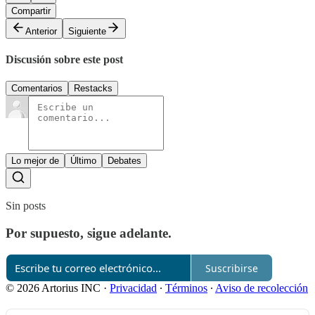
Compartir
Anterior
Siguiente
Discusión sobre este post
Comentarios
Restacks
Lo mejor de
Último
Debates
Sin posts
Por supuesto, sigue adelante.
Suscribirse
© 2026 Artorius INC
·
Privacidad
∙
Términos
∙
Aviso de recolección