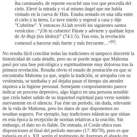
iba caminando, de repente escuché una voz que procedía del
cielo. Elevé la mirada y vi al mismo ángel que me había
visitado en la cueva de Hira. Estaba sentado en una silla entre
el cielo y la tierra. Le tuve miedo y regresé a casa y dije
”Cubréme”. Y entonces Al.lah reveló los siguientes santos
versículos : “¡Oh tu cubierto! Párate y advierte y quédate lejos
de
Ar-Rujz
(los ídolos)!” (74:1-5). Tras esto, la revelación
[6]
comenzó a hacerse más fuerte y más frecuente…”
.
No resulta fácil conciliar todas las tradiciones ni tampoco discernir la
historicidad de cada detalle, pero no se puede negar que Mahoma
pasó por una fase psicológica y espiritualmente muy dolorosa tras la
primera revelación. Resulta obvio el estado de postración en que se
encontraba Mahoma ya que, según la tradición, se arropaba con su
vestimenta, se tumbaba y así dejaba pasar el tiempo sin atender
siquiera a la higiene personal. Semejante comportamiento parece
indicar un proceso depresivo, algo lógico en una persona sensible
que creía haber salido de su inquietud espiritual para verse sumido
nuevamente en el silencio. Fue éste un período, sin duda, relevante
de la vida de Mahoma, pero los datos de que disponemos no
resultan seguros. Por ejemplo, hay tradiciones islámicas que sitúan
en esta época la recepción de normas relativas a la oración. Sin
embargo, el dato no es fiable. De entrada, el Corán ubica esas
disposiciones al final del período mecano (17: 80/78), pero es que
todavía en el s. XII, según el testimonio de Averroes el abuelo (m.