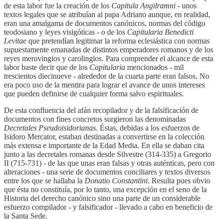
de esta labor fue la creación de los
Capitula Angilramni
- unos
textos legales que se atribuían al papa Adriano aunque, en realidad,
eran una amalgama de documentos canónicos, normas del código
teodosiano y leyes visigóticas - o de los
Capitularia Benedicti
Levitae
que pretendían legitimar la reforma eclesiástica con normas
supuestamente emanadas de distintos emperadores romanos y de los
reyes merovingios y carolingios. Para comprender el alcance de esta
labor baste decir que de los
Capitularia
mencionados - mil
trescientos diecinueve - alrededor de la cuarta parte eran falsos. No
era poco uso de la mentira para lograr el avance de unos intereses
que pueden definirse de cualquier forma salvo espirituales.
De esta confluencia del afán recopilador y de la falsificación de
documentos con fines concretos surgieron las denominadas
Decretales Pseudoisidorianas
. Éstas, debidas a los esfuerzos de
Isidoro Mercator, estaban destinadas a convertirse en la colección
más extensa e importante de la Edad Media. En ella se daban cita
junto a las decretales romanas desde Silvestre (314-335) a Gregorio
II (715-731) - de las que unas eran falsas y otras auténticas, pero con
alteraciones - una serie de documentos conciliares y textos diversos
entre los que se hallaba la
Donatio Constantini
. Resulta pues obvio
que ésta no constituía, por lo tanto, una excepción en el seno de la
Historia del derecho canónico sino una parte de un considerable
esfuerzo compilador - y falsificador - llevado a cabo en beneficio de
la Santa Sede.