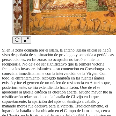
Si en la zona ocupada por el islam, la antaño iglesia oficial se había
visto despeñada de su situación de privilegio y sometida a periódicas
persecuciones, en las zonas no ocupadas no tardó en intentar
recuperarla. No deja de ser significativo que la primera victoria
frente a los invasores islámicos – su contención en Covadonga – se
conectara inmediatamente con la intervención de la Virgen. Con
todo, el enfrentamiento, recogido también en las fuentes árabes,
existió y fue el germen de un núcleo de resistencia en Asturias que,
posteriormente, se iría extendiendo hacia León. Que de él se
apoderara la iglesia católica es cuestión aparte. Mucho mayor fue la
mistificación relacionada con la batalla de Clavijo en la que,
supuestamente, la aparición del apóstol Santiago a caballo y
matando moros fue decisiva para la victoria. Tradicionalmente, el
lugar de la batalla se ha ubicado en el Campo de la matanza, cerca
de Clavijo, en la Rioja, el 23 de mayo del año 844. La inclusión en