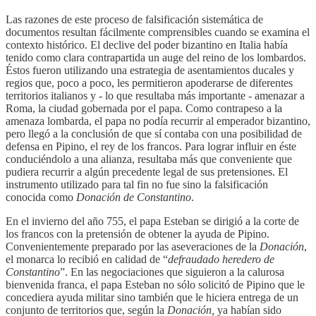
Las razones de este proceso de falsificación sistemática de
documentos resultan fácilmente comprensibles cuando se examina el
contexto histórico. El declive del poder bizantino en Italia había
tenido como clara contrapartida un auge del reino de los lombardos.
Éstos fueron utilizando una estrategia de asentamientos ducales y
regios que, poco a poco, les permitieron apoderarse de diferentes
territorios italianos y - lo que resultaba más importante - amenazar a
Roma, la ciudad gobernada por el papa. Como contrapeso a la
amenaza lombarda, el papa no podía recurrir al emperador bizantino,
pero llegó a la conclusión de que sí contaba con una posibilidad de
defensa en Pipino, el rey de los francos. Para lograr influir en éste
conduciéndolo a una alianza, resultaba más que conveniente que
pudiera recurrir a algún precedente legal de sus pretensiones. El
instrumento utilizado para tal fin no fue sino la falsificación
conocida como
Donación de Constantino
.
En el invierno del año 755, el papa Esteban se dirigió a la corte de
los francos con la pretensión de obtener la ayuda de Pipino.
Convenientemente preparado por las aseveraciones de la
Donación
,
el monarca lo recibió en calidad de “
defraudado heredero de
Constantino
”. En las negociaciones que siguieron a la calurosa
bienvenida franca, el papa Esteban no sólo solicitó de Pipino que le
concediera ayuda militar sino también que le hiciera entrega de un
conjunto de territorios que, según la
Donación,
ya habían sido