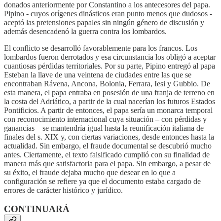
donados anteriormente por Constantino a los antecesores del papa.
Pipino - cuyos orígenes dinásticos eran punto menos que dudosos -
aceptó las pretensiones papales sin ningún género de discusión y
además desencadenó la guerra contra los lombardos.
El conflicto se desarrolló favorablemente para los francos. Los
lombardos fueron derrotados y esa circunstancia los obligó a aceptar
cuantiosas pérdidas territoriales. Por su parte, Pipino entregó al papa
Esteban la llave de una veintena de ciudades entre las que se
encontraban Rávena, Ancona, Bolonia, Ferrara, Iesi y Gubbio. De
esta manera, el papa entraba en posesión de una franja de terreno en
la costa del Adriático, a partir de la cual nacerían los futuros Estados
Pontificios. A partir de entonces, el papa sería un monarca temporal
con reconocimiento internacional cuya situación – con pérdidas y
ganancias – se mantendría igual hasta la reunificación italiana de
finales del s. XIX y, con ciertas variaciones, desde entonces hasta la
actualidad. Sin embargo, el fraude documental se descubrió mucho
antes. Ciertamente, el texto falsificado cumplió con su finalidad de
manera más que satisfactoria para el papa. Sin embargo, a pesar de
su éxito, el fraude dejaba mucho que desear en lo que a
configuración se refiere ya que el documento estaba cargado de
errores de carácter histórico y jurídico.
CONTINUARÁ