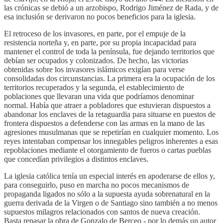
las crónicas se debió a un arzobispo, Rodrigo Jiménez de Rada, y de
esa inclusión se derivaron no pocos beneficios para la iglesia.
El retroceso de los invasores, en parte, por el empuje de la
resistencia norteña y, en parte, por su propia incapacidad para
mantener el control de toda la península, fue dejando territorios que
debían ser ocupados y colonizados. De hecho, las victorias
obtenidas sobre los invasores islámicos exigían para verse
consolidadas dos circunstancias. La primera era la ocupación de los
territorios recuperados y la segunda, el establecimiento de
poblaciones que llevaran una vida que podríamos denominar
normal. Había que atraer a pobladores que estuvieran dispuestos a
abandonar los enclaves de la retaguardia para situarse en puestos de
frontera dispuestos a defenderse con las armas en la mano de las
agresiones musulmanas que se repetirían en cualquier momento. Los
reyes intentaban compensar los innegables peligros inherentes a esas
repoblaciones mediante el otorgamiento de fueros o cartas pueblas
que concedían privilegios a distintos enclaves.
La iglesia católica tenía un especial interés en apoderarse de ellos y,
para conseguirlo, puso en marcha no pocos mecanismos de
propaganda ligados no sólo a la supuesta ayuda sobrenatural en la
guerra derivada de la Virgen o de Santiago sino también a no menos
supuestos milagros relacionados con santos de nueva creación.
Basta repasar la obra de Gonzalo de Berceo - por lo demás un autor