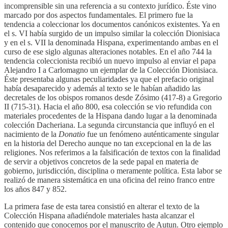
incomprensible sin una referencia a su contexto jurídico. Éste vino
marcado por dos aspectos fundamentales. El primero fue la
tendencia a coleccionar los documentos canónicos existentes. Ya en
el s. VI había surgido de un impulso similar la colección Dionisiaca
y en el s. VII la denominada Hispana, experimentando ambas en el
curso de ese siglo algunas alteraciones notables. En el año 744 la
tendencia coleccionista recibió un nuevo impulso al enviar el papa
Alejandro I a Carlomagno un ejemplar de la Colección Dionisiaca.
Éste presentaba algunas peculiaridades ya que el prefacio original
había desaparecido y además al texto se le habían añadido las
decretales de los obispos romanos desde Zósimo (417-8) a Gregorio
II (715-31). Hacia el año 800, esa colección se vio refundida con
materiales procedentes de la Hispana dando lugar a la denominada
colección Dacheriana. La segunda circunstancia que influyó en el
nacimiento de la
Donatio
fue un fenómeno auténticamente singular
en la historia del Derecho aunque no tan excepcional en la de las
religiones. Nos referimos a la falsificación de textos con la finalidad
de servir a objetivos concretos de la sede papal en materia de
gobierno, jurisdicción, disciplina o meramente política. Esta labor se
realizó de manera sistemática en una oficina del reino franco entre
los años 847 y 852.
La primera fase de esta tarea consistió en alterar el texto de la
Colección Hispana añadiéndole materiales hasta alcanzar el
contenido que conocemos por el manuscrito de Autun. Otro ejemplo