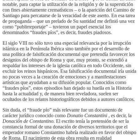
notable, para captar la utilización de la religión y de la superstición
con fines abiertamente crematísticos – o la aparición del Camino de
Santiago para percatarse de la veracidad de este aserto. En esa tarea
de propaganda – que un prelado de Su santidad me definió una vez
como “publirreportaje” – tuvieron un papel esencial los
denominados “fraudes píos”, es decir, fraudes piadosos.
El siglo VIII no sólo tuvo una especial relevancia por la irrupción
islámica en la Península Ibérica sino también por el desarrollo de
una política de falsificación documental que pretendía favorecer los
designios del obispo de Roma y que, muy pronto, se extendió a
respaldar los intereses de la iglesia católica en todo Occidente, sin
excluir los reinos hispánicos. Esa falsificación documental iría unida
no pocas veces a la creación de emociones y a manifestaciones
artísticas que ayudaban a su difusión popular. Conocidos como
“fraudes píos”, estos episodios han dejado su huella en la Historia
hasta la actualidad y, de manera bien reveladora, suelen ser
ocultados de los relatos historiográficos debidos a autores católicos.
Sin duda, el “fraude pío” más relevante fue un documento de
carácter jurídico conocido como
Donatio Constantini
, es decir, la
Donación de
Constantino.
El escrito tenía la pretensión de ser la
constancia formal de una donación de diversos territorios que el
emperador romano Constantino habría realizado en favor del obispo
de Roma. El nacimiento de esta obra resulta en realidad