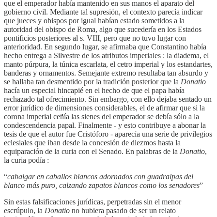
que el emperador había mantenido en sus manos el aparato del
gobierno civil. Mediante tal supresión, el contexto parecía indicar
que jueces y obispos por igual habían estado sometidos a la
autoridad del obispo de Roma, algo que sucedería en los Estados
pontificios posteriores al s. VIII, pero que no tuvo lugar con
anterioridad. En segundo lugar, se afirmaba que Constantino había
hecho entrega a Silvestre de los atributos imperiales : la diadema, el
manto púrpura, la túnica escarlata, el cetro imperial y los estandartes,
banderas y ornamentos. Semejante extremo resultaba tan absurdo y
se hallaba tan desmentido por la tradición posterior que la
Donatio
hacía un especial hincapié en el hecho de que el papa había
rechazado tal ofrecimiento. Sin embargo, con ello dejaba sentado un
error jurídico de dimensiones considerables, el de afirmar que si la
corona imperial ceñía las sienes del emperador se debía sólo a la
condescendencia papal. Finalmente - y esto contribuye a abonar la
tesis de que el autor fue Cristóforo - aparecía una serie de privilegios
eclesiales que iban desde la concesión de diezmos hasta la
equiparación de la curia con el Senado. En palabras de la
Donatio
,
la curia podía :
“
cabalgar en caballos blancos adornados con guadralpas del
blanco más puro, calzando zapatos blancos como los senadores
”
Sin estas falsificaciones jurídicas, perpetradas sin el menor
escrúpulo, la
Donatio
no hubiera pasado de ser un relato