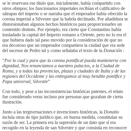
se le reservara ese título que, inicialmente, había compartido con
otros obispos; los funcionarios imperiales recibían el calificativo de
sátrapas del imperio o se narraba que el emperador había ofrecido la
corona imperial a Silvestre que la habría declinado. Por añadidura se
distorsionaban algunos hechos históricos para proporcionarles un
contenido distinto. Por ejemplo, era cierto que Constantino había
trasladado la capital del Imperio romano a Oriente, pero no lo era el
que hubiera dado tal paso movido por la consideración de que no
era decoroso que un emperador compartiera la ciudad que era sede
del sucesor de Pedro tal y como señalaba el texto de la
Donación
:
“
Por lo cual y para que la corona pontifical pueda mantenerse con
dignidad, Nos renunciamos a nuestros palacios, a la Ciudad de
Roma, y a todas las provincias, plazas y ciudades de Italia y de las
regiones del Occidente y las entregamos al muy bendito pontífice y
Papa universal, Silvestre
”
Con todo, y pese a las inconsistencias históricas patentes, el relato
fue considerado veraz incluso por personas que gozaban de cierta
ilustración.
Junto a las tergiversaciones e invenciones históricas, la
Donatio
incluía otras de tipo jurídico que, en buena medida, constituían su
razón de ser. La primera era la supresión de un dato que sí era
recogido en la leyenda de san Silvestre y que consistía en reconocer