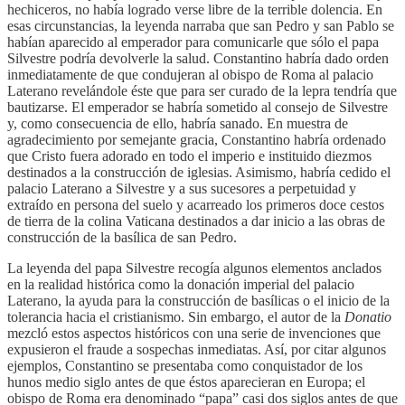
hechiceros, no había logrado verse libre de la terrible dolencia. En
esas circunstancias, la leyenda narraba que san Pedro y san Pablo se
habían aparecido al emperador para comunicarle que sólo el papa
Silvestre podría devolverle la salud. Constantino habría dado orden
inmediatamente de que condujeran al obispo de Roma al palacio
Laterano revelándole éste que para ser curado de la lepra tendría que
bautizarse. El emperador se habría sometido al consejo de Silvestre
y, como consecuencia de ello, habría sanado. En muestra de
agradecimiento por semejante gracia, Constantino habría ordenado
que Cristo fuera adorado en todo el imperio e instituido diezmos
destinados a la construcción de iglesias. Asimismo, habría cedido el
palacio Laterano a Silvestre y a sus sucesores a perpetuidad y
extraído en persona del suelo y acarreado los primeros doce cestos
de tierra de la colina Vaticana destinados a dar inicio a las obras de
construcción de la basílica de san Pedro.
La leyenda del papa Silvestre recogía algunos elementos anclados
en la realidad histórica como la donación imperial del palacio
Laterano, la ayuda para la construcción de basílicas o el inicio de la
tolerancia hacia el cristianismo. Sin embargo, el autor de la
Donatio
mezcló estos aspectos históricos con una serie de invenciones que
expusieron el fraude a sospechas inmediatas. Así, por citar algunos
ejemplos, Constantino se presentaba como conquistador de los
hunos medio siglo antes de que éstos aparecieran en Europa; el
obispo de Roma era denominado “papa” casi dos siglos antes de que