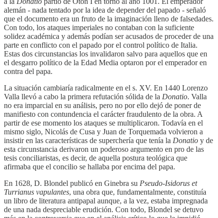
a la
Donatio
partió de Otón I en torno al año 1001. El emperador
alemán - nada tentado por la idea de depender del papado - señaló
que el documento era un fruto de la imaginación lleno de falsedades.
Con todo, los ataques imperiales no contaban con la suficiente
solidez académica y además podían ser acusados de proceder de una
parte en conflicto con el papado por el control político de Italia.
Estas dos circunstancias los invalidaron salvo para aquellos que en
el desgarro político de la Edad Media optaron por el emperador en
contra del papa.
La situación cambiaría radicalmente en el s. XV. En 1440 Lorenzo
Valla llevó a cabo la primera refutación sólida de la
Donatio
. Valla
no era imparcial en su análisis, pero no por ello dejó de poner de
manifiesto con contundencia el carácter fraudulento de la obra. A
partir de ese momento los ataques se multiplicaron. Todavía en el
mismo siglo, Nicolás de Cusa y Juan de Torquemada volvieron a
insistir en las características de superchería que tenía la
Donatio
y de
esta circunstancia derivaron un poderoso argumento en pro de las
tesis conciliaristas, es decir, de aquella postura teológica que
afirmaba que el concilio se hallaba por encima del papa.
En 1628, D. Blondel publicó en Ginebra su
Pseudo-Isidorus et
Turrianus vapulantes
, una obra que, fundamentalmente, constituía
un libro de literatura antipapal aunque, a la vez, estaba impregnada
de una nada despreciable erudición. Con todo, Blondel se detuvo