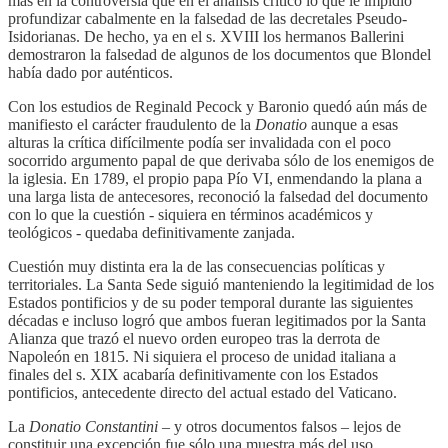
más en la controversia que en el análisis crítico lo que le impidió
profundizar cabalmente en la falsedad de las decretales Pseudo-
Isidorianas. De hecho, ya en el s. XVIII los hermanos Ballerini
demostraron la falsedad de algunos de los documentos que Blondel
había dado por auténticos.
Con los estudios de Reginald Pecock y Baronio quedó aún más de
manifiesto el carácter fraudulento de la
Donatio
aunque a esas
alturas la crítica difícilmente podía ser invalidada con el poco
socorrido argumento papal de que derivaba sólo de los enemigos de
la iglesia. En 1789, el propio papa Pío VI, enmendando la plana a
una larga lista de antecesores, reconoció la falsedad del documento
con lo que la cuestión - siquiera en términos académicos y
teológicos - quedaba definitivamente zanjada.
Cuestión muy distinta era la de las consecuencias políticas y
territoriales. La Santa Sede siguió manteniendo la legitimidad de los
Estados pontificios y de su poder temporal durante las siguientes
décadas e incluso logró que ambos fueran legitimados por la Santa
Alianza que trazó el nuevo orden europeo tras la derrota de
Napoleón en 1815. Ni siquiera el proceso de unidad italiana a
finales del s. XIX acabaría definitivamente con los Estados
pontificios, antecedente directo del actual estado del Vaticano.
La
Donatio Constantini
– y otros documentos falsos – lejos de
constituir una excepción fue sólo una muestra más del uso