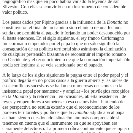
hagiográfico más que en poco habría variado la leyenda de san
Silvestre. Con ellas se convirtió en un instrumento de considerable
valor político.
Los pasos dados por Pipino gracias a la influencia de la
Donatio
no
constituyeron el final de un camino sino el inicio de una fecunda
senda que permitiría al papado ir forjando un poder desconocido por
él hasta entonces. En el siglo siguiente, el rey franco Carlomagno
fue coronado emperador por el papa lo que no sólo significó la
consagración de su política territorial sino asimismo la eliminación
de cualquier pretensión bizantina de reconstruir el imperio romano
en Occidente y el reconocimiento de que la coronación imperial sólo
podía ser legítima si se veía sancionada por el papado.
A lo largo de los siglos siguientes la pugna entre el poder papal y el
político llegaría en no pocos casos a la guerra abierta y las raíces de
esos conflictos sucesivos se hallan en numerosas ocasiones en la
insistencia papal por mantener - y ampliar - los privilegios recogidos
en la
Donatio
y la reticencia - en ocasiones, abierta resistencia - de
reyes y emperadores a someterse a esa cosmovisión. Partiendo de
esa perspectiva no resulta extraño que el reconocimiento de los
poderes territoriales y políticos que la
Donatio
adjudicaba al papa
acabara siendo cuestionado, situación aún más comprensible si
tenemos en cuenta que el instrumento en que se apoyaban era
claramente defectuoso. La primera crítica contundente que se opuso