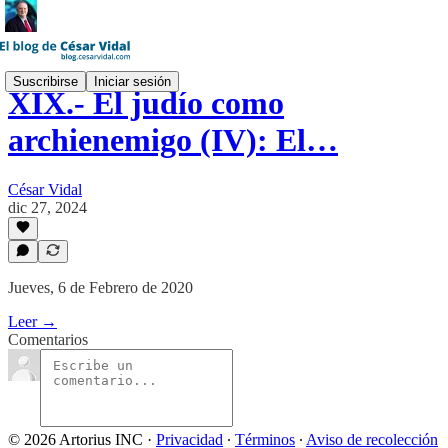
Suscribirse
Iniciar sesión
XIX.- El judío como
archienemigo (IV): El…
César Vidal
dic 27, 2024
Jueves, 6 de Febrero de 2020
Leer →
Comentarios
© 2026 Artorius INC
·
Privacidad
∙
Términos
∙
Aviso de recolección