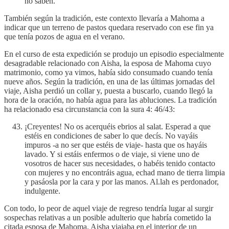
no saben.
También según la tradición, este contexto llevaría a Mahoma a
indicar que un terreno de pastos quedara reservado con ese fin ya
que tenía pozos de agua en el verano.
En el curso de esta expedición se produjo un episodio especialmente
desagradable relacionado con Aisha, la esposa de Mahoma cuyo
matrimonio, como ya vimos, había sido consumado cuando tenía
nueve años. Según la tradición, en una de las últimas jornadas del
viaje, Aisha perdió un collar y, puesta a buscarlo, cuando llegó la
hora de la oración, no había agua para las abluciones. La tradición
ha relacionado esa circunstancia con la sura 4: 46/43:
¡Creyentes! No os acerquéis ebrios al salat. Esperad a que
estéis en condiciones de saber lo que decís. No vayáis
impuros -a no ser que estéis de viaje- hasta que os hayáis
lavado. Y si estáis enfermos o de viaje, si viene uno de
vosotros de hacer sus necesidades, o habéis tenido contacto
con mujeres y no encontráis agua, echad mano de tierra limpia
y pasáosla por la cara y por las manos. Al.lah es perdonador,
indulgente.
Con todo, lo peor de aquel viaje de regreso tendría lugar al surgir
sospechas relativas a un posible adulterio que habría cometido la
citada esposa de Mahoma. Aisha viajaba en el interior de un