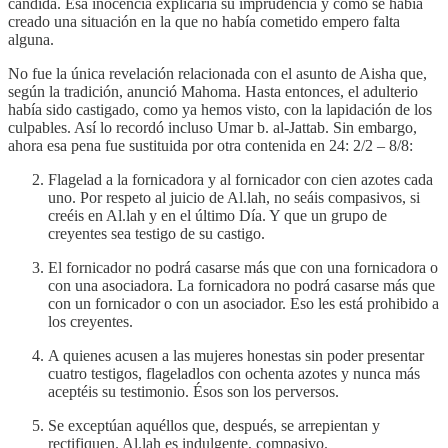
cándida. Esa inocencia explicaría su imprudencia y cómo se había
creado una situación en la que no había cometido empero falta
alguna.
No fue la única revelación relacionada con el asunto de Aisha que,
según la tradición, anunció Mahoma. Hasta entonces, el adulterio
había sido castigado, como ya hemos visto, con la lapidación de los
culpables. Así lo recordó incluso Umar b. al-Jattab. Sin embargo,
ahora esa pena fue sustituida por otra contenida en 24: 2/2 – 8/8:
Flagelad a la fornicadora y al fornicador con cien azotes cada
uno. Por respeto al juicio de Al.lah, no seáis compasivos, si
creéis en Al.lah y en el último Día. Y que un grupo de
creyentes sea testigo de su castigo.
El fornicador no podrá casarse más que con una fornicadora o
con una asociadora. La fornicadora no podrá casarse más que
con un fornicador o con un asociador. Eso les está prohibido a
los creyentes.
A quienes acusen a las mujeres honestas sin poder presentar
cuatro testigos, flageladlos con ochenta azotes y nunca más
aceptéis su testimonio. Ésos son los perversos.
Se exceptúan aquéllos que, después, se arrepientan y
rectifiquen. Al.lah es indulgente, compasivo.