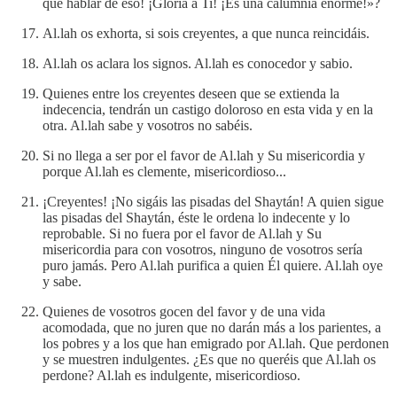
que hablar de eso! ¡Gloria a Ti! ¡Es una calumnia enorme!»?
Al.lah os exhorta, si sois creyentes, a que nunca reincidáis.
Al.lah os aclara los signos. Al.lah es conocedor y sabio.
Quienes entre los creyentes deseen que se extienda la
indecencia, tendrán un castigo doloroso en esta vida y en la
otra. Al.lah sabe y vosotros no sabéis.
Si no llega a ser por el favor de Al.lah y Su misericordia y
porque Al.lah es clemente, misericordioso...
¡Creyentes! ¡No sigáis las pisadas del Shaytán! A quien sigue
las pisadas del Shaytán, éste le ordena lo indecente y lo
reprobable. Si no fuera por el favor de Al.lah y Su
misericordia para con vosotros, ninguno de vosotros sería
puro jamás. Pero Al.lah purifica a quien Él quiere. Al.lah oye
y sabe.
Quienes de vosotros gocen del favor y de una vida
acomodada, que no juren que no darán más a los parientes, a
los pobres y a los que han emigrado por Al.lah. Que perdonen
y se muestren indulgentes. ¿Es que no queréis que Al.lah os
perdone? Al.lah es indulgente, misericordioso.