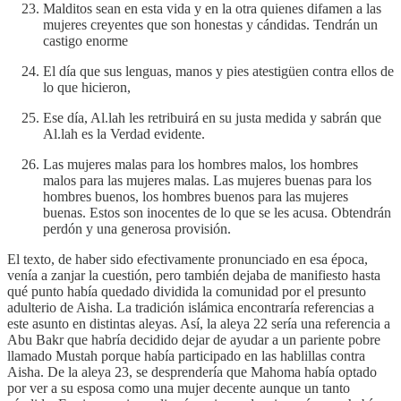
Malditos sean en esta vida y en la otra quienes difamen a las
mujeres creyentes que son honestas y cándidas. Tendrán un
castigo enorme
El día que sus lenguas, manos y pies atestigüen contra ellos de
lo que hicieron,
Ese día, Al.lah les retribuirá en su justa medida y sabrán que
Al.lah es la Verdad evidente.
Las mujeres malas para los hombres malos, los hombres
malos para las mujeres malas. Las mujeres buenas para los
hombres buenos, los hombres buenos para las mujeres
buenas. Estos son inocentes de lo que se les acusa. Obtendrán
perdón y una generosa provisión.
El texto, de haber sido efectivamente pronunciado en esa época,
venía a zanjar la cuestión, pero también dejaba de manifiesto hasta
qué punto había quedado dividida la comunidad por el presunto
adulterio de Aisha. La tradición islámica encontraría referencias a
este asunto en distintas aleyas. Así, la aleya 22 sería una referencia a
Abu Bakr que habría decidido dejar de ayudar a un pariente pobre
llamado Mustah porque había participado en las hablillas contra
Aisha. De la aleya 23, se desprendería que Mahoma había optado
por ver a su esposa como una mujer decente aunque un tanto