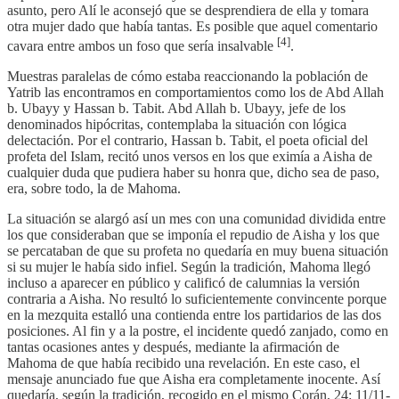
asunto, pero Alí le aconsejó que se desprendiera de ella y tomara
otra mujer dado que había tantas. Es posible que aquel comentario
[4]
cavara entre ambos un foso que sería insalvable
.
Muestras paralelas de cómo estaba reaccionando la población de
Yatrib las encontramos en comportamientos como los de Abd Allah
b. Ubayy y Hassan b. Tabit. Abd Allah b. Ubayy, jefe de los
denominados hipócritas, contemplaba la situación con lógica
delectación. Por el contrario, Hassan b. Tabit, el poeta oficial del
profeta del Islam, recitó unos versos en los que eximía a Aisha de
cualquier duda que pudiera haber su honra que, dicho sea de paso,
era, sobre todo, la de Mahoma.
La situación se alargó así un mes con una comunidad dividida entre
los que consideraban que se imponía el repudio de Aisha y los que
se percataban de que su profeta no quedaría en muy buena situación
si su mujer le había sido infiel. Según la tradición, Mahoma llegó
incluso a aparecer en público y calificó de calumnias la versión
contraria a Aisha. No resultó lo suficientemente convincente porque
en la mezquita estalló una contienda entre los partidarios de las dos
posiciones. Al fin y a la postre, el incidente quedó zanjado, como en
tantas ocasiones antes y después, mediante la afirmación de
Mahoma de que había recibido una revelación. En este caso, el
mensaje anunciado fue que Aisha era completamente inocente. Así
quedaría, según la tradición, recogido en el mismo Corán, 24: 11/11-