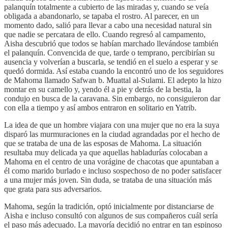
palanquín totalmente a cubierto de las miradas y, cuando se veía
obligada a abandonarlo, se tapaba el rostro. Al parecer, en un
momento dado, salió para llevar a cabo una necesidad natural sin
que nadie se percatara de ello. Cuando regresó al campamento,
Aisha descubrió que todos se habían marchado llevándose también
el palanquín. Convencida de que, tarde o temprano, percibirían su
ausencia y volverían a buscarla, se tendió en el suelo a esperar y se
quedó dormida. Así estaba cuando la encontró uno de los seguidores
de Mahoma llamado Safwan b. Muattal al-Sulami. El adepto la hizo
montar en su camello y, yendo él a pie y detrás de la bestia, la
condujo en busca de la caravana. Sin embargo, no consiguieron dar
con ella a tiempo y así ambos entraron en solitario en Yatrib.
La idea de que un hombre viajara con una mujer que no era la suya
disparó las murmuraciones en la ciudad agrandadas por el hecho de
que se trataba de una de las esposas de Mahoma. La situación
resultaba muy delicada ya que aquellas habladurías colocaban a
Mahoma en el centro de una vorágine de chacotas que apuntaban a
él como marido burlado e incluso sospechoso de no poder satisfacer
a una mujer más joven. Sin duda, se trataba de una situación más
que grata para sus adversarios.
Mahoma, según la tradición, optó inicialmente por distanciarse de
Aisha e incluso consultó con algunos de sus compañeros cuál sería
el paso más adecuado. La mayoría decidió no entrar en tan espinoso