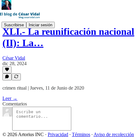
Suscribirse
Iniciar sesión
XLI.- La reunificación nacional
(II): La…
César Vidal
dic 28, 2024
crimen ritual | Jueves, 11 de Junio de 2020
Leer →
Comentarios
© 2026 Artorius INC
·
Privacidad
∙
Términos
∙
Aviso de recolección