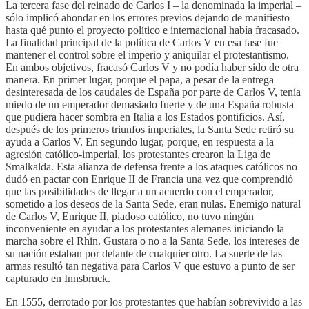
La tercera fase del reinado de Carlos I – la denominada la imperial –
sólo implicó ahondar en los errores previos dejando de manifiesto
hasta qué punto el proyecto político e internacional había fracasado.
La finalidad principal de la política de Carlos V en esa fase fue
mantener el control sobre el imperio y aniquilar el protestantismo.
En ambos objetivos, fracasó Carlos V y no podía haber sido de otra
manera. En primer lugar, porque el papa, a pesar de la entrega
desinteresada de los caudales de España por parte de Carlos V, tenía
miedo de un emperador demasiado fuerte y de una España robusta
que pudiera hacer sombra en Italia a los Estados pontificios. Así,
después de los primeros triunfos imperiales, la Santa Sede retiró su
ayuda a Carlos V. En segundo lugar, porque, en respuesta a la
agresión católico-imperial, los protestantes crearon la Liga de
Smalkalda. Esta alianza de defensa frente a los ataques católicos no
dudó en pactar con Enrique II de Francia una vez que comprendió
que las posibilidades de llegar a un acuerdo con el emperador,
sometido a los deseos de la Santa Sede, eran nulas. Enemigo natural
de Carlos V, Enrique II, piadoso católico, no tuvo ningún
inconveniente en ayudar a los protestantes alemanes iniciando la
marcha sobre el Rhin. Gustara o no a la Santa Sede, los intereses de
su nación estaban por delante de cualquier otro. La suerte de las
armas resultó tan negativa para Carlos V que estuvo a punto de ser
capturado en Innsbruck.
En 1555, derrotado por los protestantes que habían sobrevivido a las