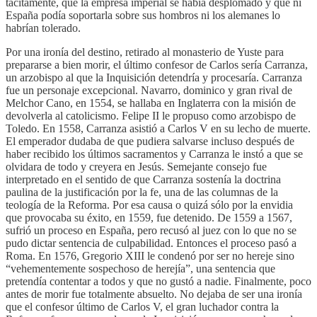
tácitamente, que la empresa imperial se había desplomado y que ni
España podía soportarla sobre sus hombros ni los alemanes lo
habrían tolerado.
Por una ironía del destino, retirado al monasterio de Yuste para
prepararse a bien morir, el último confesor de Carlos sería Carranza,
un arzobispo al que la Inquisición detendría y procesaría. Carranza
fue un personaje excepcional. Navarro, dominico y gran rival de
Melchor Cano, en 1554, se hallaba en Inglaterra con la misión de
devolverla al catolicismo. Felipe II le propuso como arzobispo de
Toledo. En 1558, Carranza asistió a Carlos V en su lecho de muerte.
El emperador dudaba de que pudiera salvarse incluso después de
haber recibido los últimos sacramentos y Carranza le instó a que se
olvidara de todo y creyera en Jesús. Semejante consejo fue
interpretado en el sentido de que Carranza sostenía la doctrina
paulina de la justificación por la fe, una de las columnas de la
teología de la Reforma. Por esa causa o quizá sólo por la envidia
que provocaba su éxito, en 1559, fue detenido. De 1559 a 1567,
sufrió un proceso en España, pero recusó al juez con lo que no se
pudo dictar sentencia de culpabilidad. Entonces el proceso pasó a
Roma. En 1576, Gregorio XIII le condenó por ser no hereje sino
“vehementemente sospechoso de herejía”, una sentencia que
pretendía contentar a todos y que no gustó a nadie. Finalmente, poco
antes de morir fue totalmente absuelto. No dejaba de ser una ironía
que el confesor último de Carlos V, el gran luchador contra la