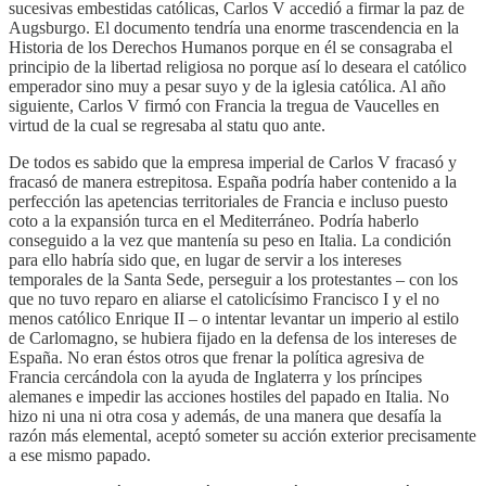
sucesivas embestidas católicas, Carlos V accedió a firmar la paz de
Augsburgo. El documento tendría una enorme trascendencia en la
Historia de los Derechos Humanos porque en él se consagraba el
principio de la libertad religiosa no porque así lo deseara el católico
emperador sino muy a pesar suyo y de la iglesia católica. Al año
siguiente, Carlos V firmó con Francia la tregua de Vaucelles en
virtud de la cual se regresaba al statu quo ante.
De todos es sabido que la empresa imperial de Carlos V fracasó y
fracasó de manera estrepitosa. España podría haber contenido a la
perfección las apetencias territoriales de Francia e incluso puesto
coto a la expansión turca en el Mediterráneo. Podría haberlo
conseguido a la vez que mantenía su peso en Italia. La condición
para ello habría sido que, en lugar de servir a los intereses
temporales de la Santa Sede, perseguir a los protestantes – con los
que no tuvo reparo en aliarse el catolicísimo Francisco I y el no
menos católico Enrique II – o intentar levantar un imperio al estilo
de Carlomagno, se hubiera fijado en la defensa de los intereses de
España. No eran éstos otros que frenar la política agresiva de
Francia cercándola con la ayuda de Inglaterra y los príncipes
alemanes e impedir las acciones hostiles del papado en Italia. No
hizo ni una ni otra cosa y además, de una manera que desafía la
razón más elemental, aceptó someter su acción exterior precisamente
a ese mismo papado.