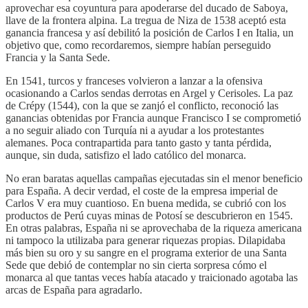
aprovechar esa coyuntura para apoderarse del ducado de Saboya,
llave de la frontera alpina. La tregua de Niza de 1538 aceptó esta
ganancia francesa y así debilitó la posición de Carlos I en Italia, un
objetivo que, como recordaremos, siempre habían perseguido
Francia y la Santa Sede.
En 1541, turcos y franceses volvieron a lanzar a la ofensiva
ocasionando a Carlos sendas derrotas en Argel y Cerisoles. La paz
de Crépy (1544), con la que se zanjó el conflicto, reconoció las
ganancias obtenidas por Francia aunque Francisco I se comprometió
a no seguir aliado con Turquía ni a ayudar a los protestantes
alemanes. Poca contrapartida para tanto gasto y tanta pérdida,
aunque, sin duda, satisfizo el lado católico del monarca.
No eran baratas aquellas campañas ejecutadas sin el menor beneficio
para España. A decir verdad, el coste de la empresa imperial de
Carlos V era muy cuantioso. En buena medida, se cubrió con los
productos de Perú cuyas minas de Potosí se descubrieron en 1545.
En otras palabras, España ni se aprovechaba de la riqueza americana
ni tampoco la utilizaba para generar riquezas propias. Dilapidaba
más bien su oro y su sangre en el programa exterior de una Santa
Sede que debió de contemplar no sin cierta sorpresa cómo el
monarca al que tantas veces había atacado y traicionado agotaba las
arcas de España para agradarlo.