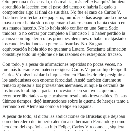
Otra persona más sensata, más realista, más reflexiva quizá hubiera
aprendido la lección con el paso del tiempo o habría llegado a
comprender algo al final de sus días. No fue el caso de Carlos V.
Totalmente infectado de papismo, murió sus días asegurando que su
mayor error había sido no quemar a Lutero cuando había estado en
sus manos hacerlo. No lo había sido confiar en una Santa Sede
traidora, o no cercar por completo a Francisco I, o haber perdido la
alianza con Inglaterra o los príncipes alemanes, o haber malgastado
los caudales indianos en guerras absurdas. No. Su gran
equivocación había sido no quemar a Lutero. Semejante afirmación
constituye todo un epítome de las razones del estrepitoso fracaso.
Con todo, y a pesar de afirmaciones repetidas no pocas veces, no
fue más tolerante en materia religiosa Carlos V que su hijo Felipe II.
Carlos V quiso instalar la Inquisición en Flandes donde persiguió a
los anabautistas con enorme ferocidad. Ansió también durante su
reinado aplastar a los protestantes alemanes, aunque la cercanía de
los turcos lo obligó a pactar concesiones en su favor - que no a
reconocer libertades – que acabaron resultando irreversibles. En sus
últimos tiempos, dejó instrucciones sobre la quema de herejes tanto a
Fernando en Alemania como a Felipe en España.
A pesar de todo, al dictar las abdicaciones de Bruselas que dejaban
como heredero del imperio alemán a su hermano Fernando y como
heredero del español a su hijo Felipe, Carlos V reconocía, siquiera