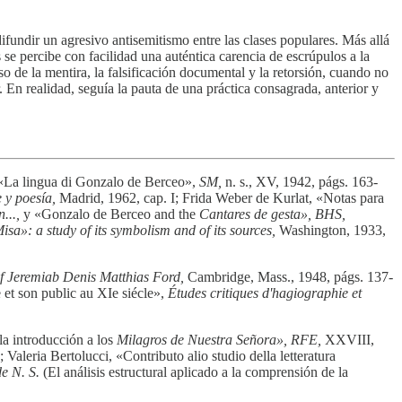
fundir un agresivo antisemitismo entre las clases populares. Más allá
 se percibe con facilidad una auténtica carencia de escrúpulos a la
o de la mentira, la falsificación documental y la retorsión, cuando no
 En realidad, seguía la pauta de una práctica consagrada, anterior y
, «La lingua di Gonzalo de Berceo»,
SM,
n. s., XV, 1942, págs. 163-
 y poesía,
Madrid, 1962, cap. I; Frida Weber de Kurlat, «Notas para
n...,
y «Gonzalo de Berceo and the
Cantares de gesta», BHS,
isa»: a study of its symbolism and of its sources,
Washington, 1933,
f Jeremiab Denis Matthias Ford,
Cambridge, Mass., 1948, págs. 137-
et son public au XIe siécle»,
Études critiques d'hagiographie et
a introducción a los
Milagros de Nuestra Señora», RFE,
XXVIII,
Valeria Bertolucci, «Contributo alio studio della letteratura
de N. S.
(El análisis estructural aplicado a la comprensión de la