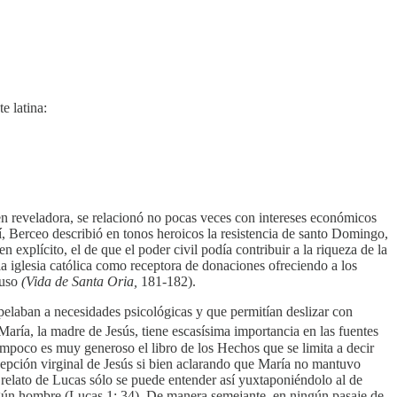
e latina:
en reveladora, se relacionó no pocas veces con intereses económicos
sí, Berceo describió en tonos heroicos la resistencia de santo Domingo,
explícito, el de que el poder civil podía contribuir a la riqueza de la
 la iglesia católica como receptora de donaciones ofreciendo a los
Suso
(Vida de Santa Oria,
181-182).
pelaban a necesidades psicológicas y que permitían deslizar con
María, la madre de Jesús, tiene escasísima importancia en las fuentes
 Tampoco es muy generoso el libro de los Hechos que se limita a decir
cepción virginal de Jesús si bien aclarando que María no mantuvo
 relato de Lucas sólo se puede entender así yuxtaponiéndolo al de
gún hombre (Lucas 1: 34). De manera semejante, en ningún pasaje de