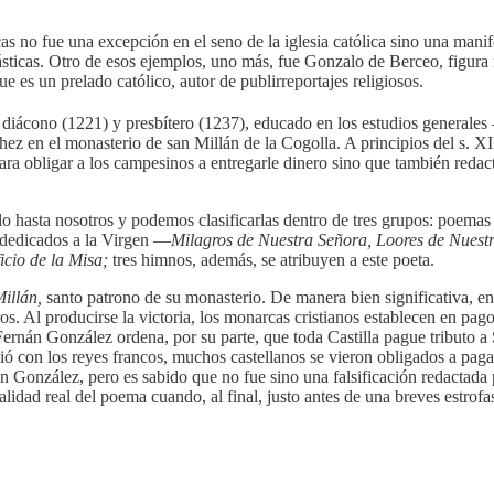
 no fue una excepción en el seno de la iglesia católica sino una manif
plásticas. Otro de esos ejemplos, uno más, fue Gonzalo de Berceo, figur
 es un prelado católico, autor de publirreportajes religiosos.
iácono (1221) y presbítero (1237), educado en los estudios generales –
 en el monasterio de san Millán de la Cogolla. A principios del s. XII
a obligar a los campesinos a entregarle dinero sino que también redacta
o hasta nosotros y podemos clasificarlas dentro de tres grupos: poemas h
 dedicados a la Virgen —
Milagros de Nuestra Señora, Loores de Nues
ficio de la Misa;
tres himnos, además, se atribuyen a este poeta.
Millán,
santo patrono de su monasterio. De manera bien significativa, en
os. Al producirse la victoria, los monarcas cristianos establecen en p
Fernán González ordena, por su parte, que toda Castilla pague tributo a
ó con los reyes francos, muchos castellanos se vieron obligados a pagar
nán González, pero es sabido que no fue sino una falsificación redacta
idad real del poema cuando, al final, justo antes de una breves estrofas,