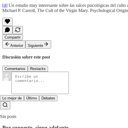
[4]
Un estudio muy interesante sobre las raíces psicológicas del culto
Michael P. Carroll, The Cult of the Virgin Mary. Psychological Origin
Compartir
Anterior
Siguiente
Discusión sobre este post
Comentarios
Restacks
Lo mejor de
Último
Debates
Sin posts
Por supuesto, sigue adelante.