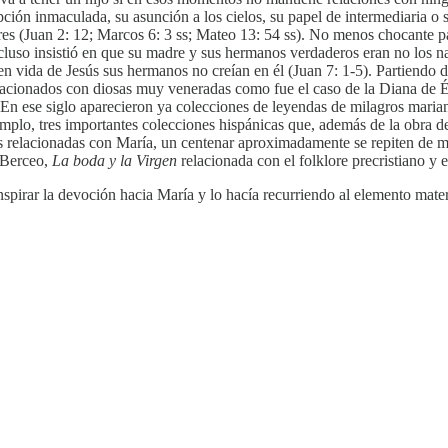
epción inmaculada, su asunción a los cielos, su papel de intermediaria o
bres (Juan 2: 12; Marcos 6: 3 ss; Mateo 13: 54 ss). No menos chocante p
ncluso insistió en que su madre y sus hermanos verdaderos eran no los n
en vida de Jesús sus hermanos no creían en él (Juan 7: 1-5). Partiendo de
cionados con diosas muy veneradas como fue el caso de la Diana de Éf
. En ese siglo aparecieron ya colecciones de leyendas de milagros maria
jemplo, tres importantes colecciones hispánicas que, además de la obra 
as relacionadas con María, un centenar aproximadamente se repiten de m
e Berceo,
La boda y la Virgen
relacionada con el folklore precristiano y e
nspirar la devoción hacia María y lo hacía recurriendo al elemento matern