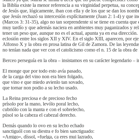
la Biblia existe la menor referencia a su virginidad perpetua, su conc
de Jesús que, lógicamente, iban con ella y de los que se dan los nom
que Jesús rechazó su intercesión explícitamente (Juan 2: 1-4) y que i
(Marcos 3: 31-35), algo no tan sorprendente si se tiene en cuenta que 
muy tardío y que además naciera en ambientes muy paganizados y rela
tener un peso que, aunque no es el actual, apunta ya en esa dirección
eclosión entre los siglos XII y XIV. En el siglo XIII, aparecen, por e
Alfonso X y la obra en prosa latina de Gil de Zamora. De las leyend
no tenían nada que ver con el catolicismo como el n. 15 de la obra d
Berceo perseguía en la obra – insistamos en su carácter legendario – i
El monge que por todo esto avía pasado,
de la carga del vino non era bien folgado,
que vino e que miedo avienlo tan sovado,
que tornar non podio a su lecho usado.
La Reina preciosa e de precioso fecho
prísolo por la mano, levólo poral lecho,
cubriólo con la manta e con el sobrelecho,
púsol so la cabeza el cabezal derecho.
Demás quando lo ovo en su lecho echado
sanctiguól con su diestra e fo bien sanctiguado:
«Amigo», díssol, «fuelga, ca eres mui lazrado,