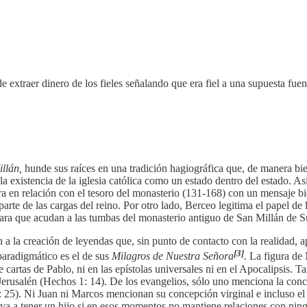
 extraer dinero de los fieles señalando que era fiel a una supuesta fuent
illán,
hunde sus raíces en una tradición hagiográfica que, de manera bi
la existencia de la iglesia católica como un estado dentro del estado. A
a en relación con el tesoro del monasterio (131-168) con un mensaje bien 
 parte de las cargas del reino. Por otro lado, Berceo legitima el papel de
s para que acudan a las tumbas del monasterio antiguo de San Millán de 
a la creación de leyendas que, sin punto de contacto con la realidad, a
[3]
paradigmático es el de sus
Milagros de Nuestra Señora
.
La figura de 
ce cartas de Pablo, ni en las epístolas universales ni en el Apocalipsis.
 Jerusalén (Hechos 1: 14). De los evangelios, sólo uno menciona la con
1: 25). Ni Juan ni Marcos mencionan su concepción virginal e incluso el
va a tener un hijo si en esos momentos no mantiene relaciones con nin