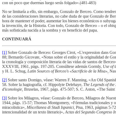
con un poco que duermas luego serás folgado».(481-483)
No se limitaría a ello, sin embargo, Gonzalo de Berceo. Como tendremo
de las consideraciones literarias, no cabe duda de que Gonzalo de Berce
hora de mantener el poder, aumentar los bienes económicos o subyugar a
la invención, de la Historia. Con todo, Gonzalo de Berceo – o el obis
más sofisticada nacida a la sombra y en beneficio del papa.
CONTINUARÁ
[1]
Sobre Gonzalo de Berceo: Georges Cirot, «L'expression dans Go
88; Bernardo Gicovate, «Notas sobre el estilo y la originalidad de G
la cronología y composición literaria de las vidas de santos de Ber
XXXVIII, 1961, págs. 197-205. Consúltese además Gormly,
Use of 
y H. L. Schug,
Latin Sources of Berceo's «Sacrificio de la Misa»,
Nas
[2]
Sobre santo Domigo, véase: Warren F. Manning, «An Old Spanish 
58. Sobre la hagiografía, cf. Hippolyte Delehaye,
The Legends of the 
d'iconologie,
Bruselas, 1967, págs. 475-507; S. C. Aston, «The Saint
[3]
Sobre los Milagros, véase: Gonzalo de Berceo, Milagros de Nuestr
1944, págs. 15-57; Thomas Montgomery, «Fórmulas tradicionales y or
miracolistica»,
Míscellanea di Studi Ispanici,
Pisa, 1963, páginas 5-7
intencionalidad de un texto literario)»,
Actas del Segundo Congreso In