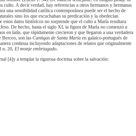
 su culto. A decir verdad, hay referencias a otros hermanos y hermanas
ara una sensibilidad católica contemporánea puede ser el hecho de
aturales sino los que escuchaban su predicación y la obedecían
 estos datos históricos no sorprende que el culto a María resultara
eso. De hecho, hasta el siglo XI, la figura de María no comenzó a
nos en latín, que rápidamente crecieron y que llegaron a una verdadera
de Berceo, son las
Cantigas de Santa Maria
en galaico-portugués de
anera continua incluyendo adaptaciones de relatos que originalmente
l n. 20,
El monje embriagado
.
al [4]y a templar la rigurosa doctrina sobre la salvación: