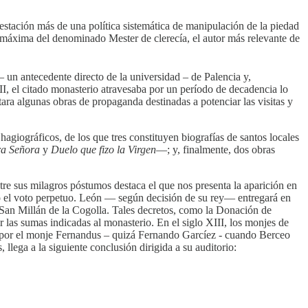
estación más de una política sistemática de manipulación de la piedad
a máxima del denominado Mester de clerecía, el autor más relevante de
 un antecedente directo de la universidad – de Palencia y,
I, el citado monasterio atravesaba por un período de decadencia lo
ra algunas obras de propaganda destinadas a potenciar las visitas y
agiográficos, de los que tres constituyen biografías de santos locales
tra Señora
y
Duelo que fizo la Virgen
—; y, finalmente, dos obras
tre sus milagros póstumos destaca el que nos presenta la aparición en
ago el voto perpetuo. León — según decisión de su rey— entregará en
 San Millán de la Cogolla. Tales decretos, como la Donación de
 las sumas indicadas al monasterio. En el siglo XIII, los monjes de
da por el monje Fernandus – quizá Fernando Garcíez - cuando Berceo
 llega a la siguiente conclusión dirigida a su auditorio: