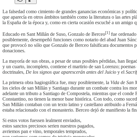
La falsedad como cimiento de grandes ganancias económicas y políticas
que aparecía en otros ámbitos también como la literatura o las artes 
la España de la época y, como en cierta ocasión escuché a un amigo que
[1]
Educado en Sant Millán de Suso, Gonzalo de Berceo
fue ordenado d
posiblemente, desempeñó funciones como notario del abad Juan Sánchez
que provocó no sólo que Gonzalo de Berceo falsificara documentos par
donaciones.
La mayoría de sus obras, a pesar de unas posibles pérdidas, han llegad
y un cuarto, incompleto, contiene el martirio de san Lorenzo; poemas
doctrinales,
De los signos que aparescerán antes del Juicio
y el
Sacri
La primera obra hagiográfica fue, muy posiblemente, la
Vida de San 
los cielos de san Millán y Santiago durante un combate contra los mor
adelante un tributo a Santiago de Compostela, mientras que el conde 
Constantino, no tienen la menor base histórica. Con todo, como sucedi
San Millán contaban con un texto latino y castellano atribuido a Fer
estaba relacionado con el monasterio. Berceo dejó de manifiesto la final
Si estos votos fuessen lealment enviados,
estos sanctos preciosos serien nuestros pagados,
avriemos pan e vino, temporales temprados,
non seriemos com somos de tristicia menguados.