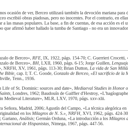
s ocasión de ver, Berceo utilizará también la devoción mariana para di
o escribió obras piadosas, pero no inocentes. Por el contrario, en ellas
 las masas populares. La base, a fin de cuentas, de esa acción es el us
po que afirmó haber hallado la tumba de Santiago - no era un innovador.
nzalo de Berceo»,
RFE,
IX, 1922, págs. 154-70; C. Guerrieri Crocetti
onzalo de Berceo»,
BH,
LXII, 1960, págs. 6-15; Jorge Guillen,
Lenguaje
ceo», NRFH, XV, 1961, págs. 113-30; Brian Dutton,
La vida de San Millá
the Bible,
cap. I; T. C. Goode,
Gonzalo de Berceo, «El sacrificio de la M
hville, Tenn., 1936.
Life of St. Dominic: sources and date»,
Mediaeval Studies in Honor o
Saints,
Londres, 1962; Baudouín de Gaiffier d'Hestroy, «L'hagíographe 
 in Medieval Literature», MLR, LXV, 1970, págs. xxv-xlii.
a Señora, Madrid, 2006; Agustín del Campo, «La técnica alegórica en l
iginalidad en los
Milagros de N. S.», NRFH,
XVI, 1962, págs. 424-30; 
2; Gariano,
Análisis;
Germán Orduna, «La introducción a los
Milagros 
ternacional de Hispanistas,
Nimega, 1967, págs. 447-56.