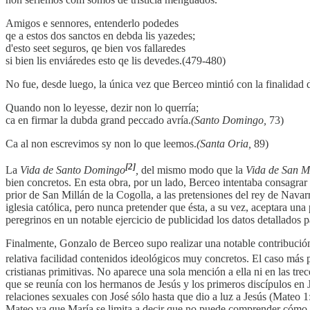
Amigos e sennores, entenderlo podedes
qe a estos dos sanctos en debda lis yazedes;
d'esto seet seguros, qe bien vos fallaredes
si bien lis enviáredes esto qe lis devedes.(479-480)
No fue, desde luego, la única vez que Berceo mintió con la finalidad de
Quando non lo leyesse, dezir non lo querría;
ca en firmar la dubda grand peccado avría.
(Santo Domingo,
73)
Ca al non escrevimos sy non lo que leemos.
(Santa Oria,
89)
[2]
La
Vida de Santo Domingo
,
del mismo modo que la
Vida de San M
bien concretos. En esta obra, por un lado, Berceo intentaba consagrar 
prior de San Millán de la Cogolla, a las pretensiones del rey de Navarr
iglesia católica, pero nunca pretender que ésta, a su vez, aceptara una
peregrinos en un notable ejercicio de publicidad los datos detallado
Finalmente, Gonzalo de Berceo supo realizar una notable contribución 
relativa facilidad contenidos ideológicos muy concretos. El caso más 
cristianas primitivas. No aparece una sola mención a ella ni en las tre
que se reunía con los hermanos de Jesús y los primeros discípulos en
relaciones sexuales con José sólo hasta que dio a luz a Jesús (Mateo 
Mateo ya que María se limita a decir que no puede comprender cómo 