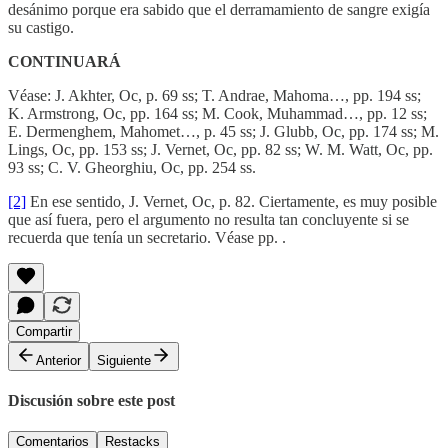
desánimo porque era sabido que el derramamiento de sangre exigía
su castigo.
CONTINUARÁ
Véase: J. Akhter, Oc, p. 69 ss; T. Andrae, Mahoma…, pp. 194 ss;
K. Armstrong, Oc, pp. 164 ss; M. Cook, Muhammad…, pp. 12 ss;
E. Dermenghem, Mahomet…, p. 45 ss; J. Glubb, Oc, pp. 174 ss; M.
Lings, Oc, pp. 153 ss; J. Vernet, Oc, pp. 82 ss; W. M. Watt, Oc, pp.
93 ss; C. V. Gheorghiu, Oc, pp. 254 ss.
[2]
En ese sentido, J. Vernet, Oc, p. 82. Ciertamente, es muy posible
que así fuera, pero el argumento no resulta tan concluyente si se
recuerda que tenía un secretario. Véase pp. .
Compartir
Anterior
Siguiente
Discusión sobre este post
Comentarios
Restacks