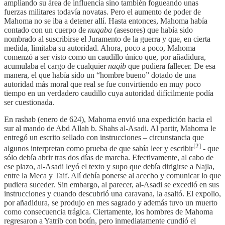
ampliando su área de influencia sino también fogueando unas
fuerzas militares todavía novatas. Pero el aumento de poder de
Mahoma no se iba a detener allí. Hasta entonces, Mahoma había
contado con un cuerpo de
nuqaba
(asesores) que había sido
nombrado al suscribirse el Juramento de la guerra y que, en cierta
medida, limitaba su autoridad. Ahora, poco a poco, Mahoma
comenzó a ser visto como un caudillo único que, por añadidura,
acumulaba el cargo de cualquier
naqib
que pudiera fallecer. De esa
manera, el que había sido un “hombre bueno” dotado de una
autoridad más moral que real se fue convirtiendo en muy poco
tiempo en un verdadero caudillo cuya autoridad difícilmente podía
ser cuestionada.
En rashab (enero de 624), Mahoma envió una expedición hacia el
sur al mando de Abd Allah b. Shahs al-Asadi. Al partir, Mahoma le
entregó un escrito sellado con instrucciones – circunstancia que
[2]
algunos interpretan como prueba de que sabía leer y escribir
- que
sólo debía abrir tras dos días de marcha. Efectivamente, al cabo de
ese plazo, al-Asadi leyó el texto y supo que debía dirigirse a Najla,
entre la Meca y Taif. Alí debía ponerse al acecho y comunicar lo que
pudiera suceder. Sin embargo, al parecer, al-Asadi se excedió en sus
instrucciones y cuando descubrió una caravana, la asaltó. El expolio,
por añadidura, se produjo en mes sagrado y además tuvo un muerto
como consecuencia trágica. Ciertamente, los hombres de Mahoma
regresaron a Yatrib con botín, pero inmediatamente cundió el