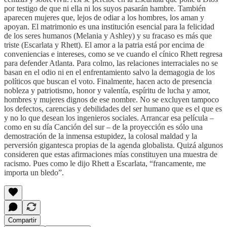
por testigo de que ni ella ni los suyos pasarán hambre. También
aparecen mujeres que, lejos de odiar a los hombres, los aman y
apoyan. El matrimonio es una institución esencial para la felicidad
de los seres humanos (Melania y Ashley) y su fracaso es más que
triste (Escarlata y Rhett). El amor a la patria está por encima de
conveniencias e intereses, como se ve cuando el cínico Rhett regresa
para defender Atlanta. Para colmo, las relaciones interraciales no se
basan en el odio ni en el enfrentamiento salvo la demagogia de los
políticos que buscan el voto. Finalmente, hacen acto de presencia
nobleza y patriotismo, honor y valentía, espíritu de lucha y amor,
hombres y mujeres dignos de ese nombre. No se excluyen tampoco
los defectos, carencias y debilidades del ser humano que es el que es
y no lo que desean los ingenieros sociales. Arrancar esa película –
como en su día Canción del sur – de la proyección es sólo una
demostración de la inmensa estupidez, la colosal maldad y la
perversión gigantesca propias de la agenda globalista. Quizá algunos
consideren que estas afirmaciones mías constituyen una muestra de
racismo. Pues como le dijo Rhett a Escarlata, “francamente, me
importa un bledo”.
Compartir