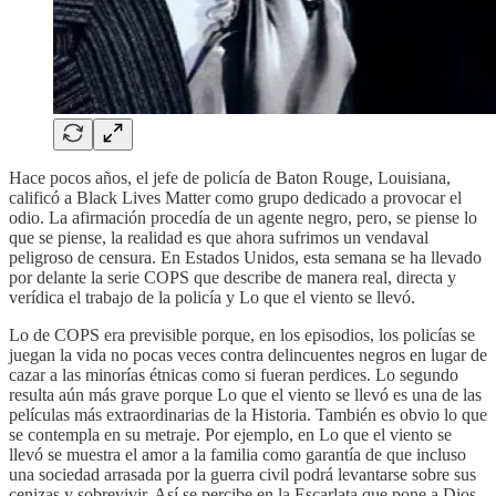
Hace pocos años, el jefe de policía de Baton Rouge, Louisiana,
calificó a Black Lives Matter como grupo dedicado a provocar el
odio. La afirmación procedía de un agente negro, pero, se piense lo
que se piense, la realidad es que ahora sufrimos un vendaval
peligroso de censura. En Estados Unidos, esta semana se ha llevado
por delante la serie COPS que describe de manera real, directa y
verídica el trabajo de la policía y Lo que el viento se llevó.
Lo de COPS era previsible porque, en los episodios, los policías se
juegan la vida no pocas veces contra delincuentes negros en lugar de
cazar a las minorías étnicas como si fueran perdices. Lo segundo
resulta aún más grave porque Lo que el viento se llevó es una de las
películas más extraordinarias de la Historia. También es obvio lo que
se contempla en su metraje. Por ejemplo, en Lo que el viento se
llevó se muestra el amor a la familia como garantía de que incluso
una sociedad arrasada por la guerra civil podrá levantarse sobre sus
cenizas y sobrevivir. Así se percibe en la Escarlata que pone a Dios