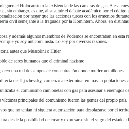
ieguen el Holocausto o la existencia de las cámaras de gas. A esa cu
 sin embargo, es que, al sustituir el debate académico por el código pe
 penalización por negar que las acciones turcas con los armenios duran
erra civil semejante a la fraguada por la Komintern. Ahora, en distinta
 cosa y además algunos miembros de Podemos se encontraban en esta re
ecir que yo soy anticomunista. Lo soy por diversas razones.
toria antes que Mussolini o Hitler.
oble de seres humanos que el criminal nazismo.
, creó una red de campos de concentración donde murieron millones.
directa de Tujachevsky, comenzó a exterminar en masa a poblaciones ci
 utilizaba el comunismo camionetas con gas para asesinar a enemigos d
as víctimas principales del comunismo fueron las gentes del propio país.
os que no tenían ni siquiera autorización para desplazarse por el territ
desde la posibilidad de crear y expresarse sin el yugo del estado a l