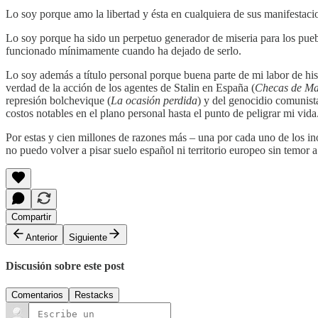
Lo soy porque amo la libertad y ésta en cualquiera de sus manifesta
Lo soy porque ha sido un perpetuo generador de miseria para los pue
funcionado mínimamente cuando ha dejado de serlo.
Lo soy además a título personal porque buena parte de mi labor de hist
verdad de la acción de los agentes de Stalin en España (
Checas de Ma
represión bolchevique (
La ocasión perdida
) y del genocidio comunist
costos notables en el plano personal hasta el punto de peligrar mi vid
Por estas y cien millones de razones más – una por cada uno de los i
no puedo volver a pisar suelo español ni territorio europeo sin temor
Compartir
Anterior
Siguiente
Discusión sobre este post
Comentarios
Restacks