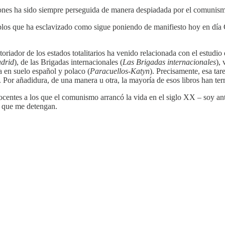
ciones ha sido siempre perseguida de manera despiadada por el comunis
blos que ha esclavizado como sigue poniendo de manifiesto hoy en día 
oriador de los estados totalitarios ha venido relacionada con el estudio
drid
), de las Brigadas internacionales (
Las Brigadas internacionales
),
a en suelo español y polaco (
Paracuellos-Katyn
). Precisamente, esa tar
a. Por añadidura, de una manera u otra, la mayoría de esos libros han te
nocentes a los que el comunismo arrancó la vida en el siglo XX – soy a
 a que me detengan.