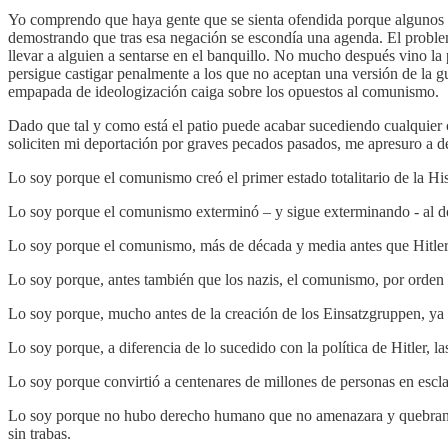
Yo comprendo que haya gente que se sienta ofendida porque algunos n
demostrando que tras esa negación se escondía una agenda. El problema,
llevar a alguien a sentarse en el banquillo. No mucho después vino la
persigue castigar penalmente a los que no aceptan una versión de la gu
empapada de ideologización caiga sobre los opuestos al comunismo.
Dado que tal y como está el patio puede acabar sucediendo cualquier
soliciten mi deportación por graves pecados pasados, me apresuro a d
Lo soy porque el comunismo creó el primer estado totalitario de la His
Lo soy porque el comunismo exterminó – y sigue exterminando - al d
Lo soy porque el comunismo, más de década y media antes que Hitler
Lo soy porque, antes también que los nazis, el comunismo, por orden 
Lo soy porque, mucho antes de la creación de los Einsatzgruppen, ya
Lo soy porque, a diferencia de lo sucedido con la política de Hitler, l
Lo soy porque convirtió a centenares de millones de personas en esclav
Lo soy porque no hubo derecho humano que no amenazara y quebrantara 
sin trabas.