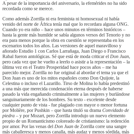
A pesar de la importancia del aniversario, la efemérides no ha sido
recordada como se merece.
Como además Zorrilla ni era feminista ni homosexual ni había
venido del norte de África tenía mal que lo recordara alguna ONG.
Cuando yo era niño – hace unos minutos en términos históricos –
hasta la gente más humilde se sabía algunos versos del Tenorio y no
era para menos porque la obra en cuestión se representaba en los
escenarios todos los años. Las versiones de aquel maravilloso y
añorado Estudio 1 con Carlos Larrañaga, Juan Diego o Francisco
Rabal fueron antológicas. Sé que está de moda criticar el
Don Juan
,
pero cada vez que he vuelto a leerlo o asistir a la representación – la
última vez en el Teatro Prosperidad hace pocos años – me ha
parecido mejor. Zorrilla no fue original al abordar el tema ya que el
Don Juan es uno de los mitos españoles como Don Quijote, la
Celestina o incluso el Lazarillo. Tirso de Molina lo había predestinó
a una más que merecida condenación eterna después de haberse
pasado la vida engañando criminalmente a las mujeres y burlándose
sanguinariamente de los hombres. Su texto - excelente desde
cualquier punto de vista - fue plagiado con mayor o menor fortuna
por Molière, por Pushkin – que hasta tituló su drama
Convidado de
piedra
– y por Mozart, pero Zorrilla introdujo un nuevo elemento
propio de un Romanticismo coloreado de cristianismo: la redención
por amor. Por las venas del
Don Juan
de Zorrilla corre una sangre
más caballeresca y menos canalla, más audaz y menos sórdida, más