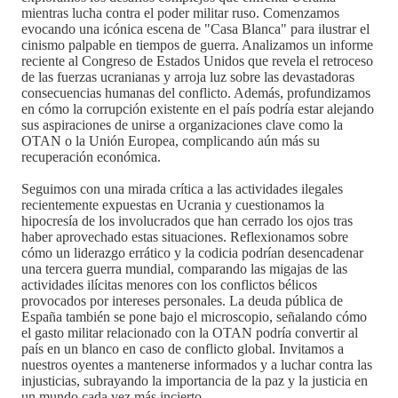
mientras lucha contra el poder militar ruso. Comenzamos
evocando una icónica escena de "Casa Blanca" para ilustrar el
cinismo palpable en tiempos de guerra. Analizamos un informe
reciente al Congreso de Estados Unidos que revela el retroceso
de las fuerzas ucranianas y arroja luz sobre las devastadoras
consecuencias humanas del conflicto. Además, profundizamos
en cómo la corrupción existente en el país podría estar alejando
sus aspiraciones de unirse a organizaciones clave como la
OTAN o la Unión Europea, complicando aún más su
recuperación económica.
Seguimos con una mirada crítica a las actividades ilegales
recientemente expuestas en Ucrania y cuestionamos la
hipocresía de los involucrados que han cerrado los ojos tras
haber aprovechado estas situaciones. Reflexionamos sobre
cómo un liderazgo errático y la codicia podrían desencadenar
una tercera guerra mundial, comparando las migajas de las
actividades ilícitas menores con los conflictos bélicos
provocados por intereses personales. La deuda pública de
España también se pone bajo el microscopio, señalando cómo
el gasto militar relacionado con la OTAN podría convertir al
país en un blanco en caso de conflicto global. Invitamos a
nuestros oyentes a mantenerse informados y a luchar contra las
injusticias, subrayando la importancia de la paz y la justicia en
un mundo cada vez más incierto.