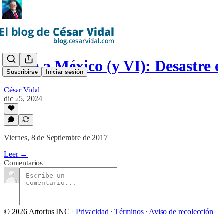
Viaje a México (y VI): Desastr
Suscribirse
Iniciar sesión
César Vidal
dic 25, 2024
Viernes, 8 de Septiembre de 2017
Leer →
Comentarios
© 2026 Artorius INC
·
Privacidad
∙
Términos
∙
Aviso de recolección